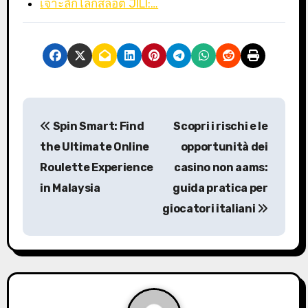
เจาะลึกโลกสล็อต JILI:…
P
Spin Smart: Find
Scopri i rischi e le
o
the Ultimate Online
opportunità dei
s
Roulette Experience
casino non aams:
in Malaysia
guida pratica per
t
giocatori italiani
n
a
v