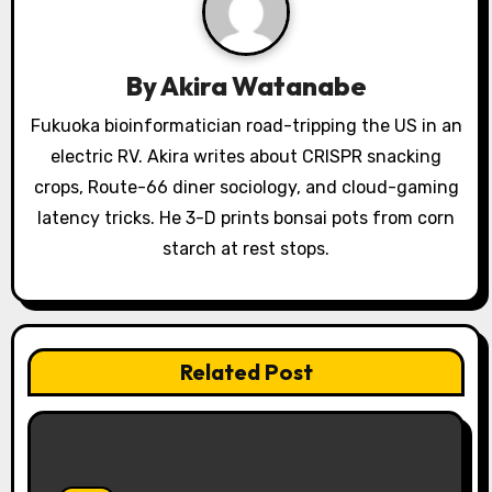
i
g
a
By
Akira Watanabe
t
Fukuoka bioinformatician road-tripping the US in an
electric RV. Akira writes about CRISPR snacking
i
crops, Route-66 diner sociology, and cloud-gaming
o
latency tricks. He 3-D prints bonsai pots from corn
starch at rest stops.
n
Related Post