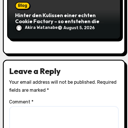
Blog
Hinter den Kulissen einer echten
Cookie Factory – so entstehen die
saftigsten Keks-Innovationen
Akira Watanabe
August 5, 2026
Leave a Reply
Your email address will not be published.
Required
fields are marked
*
Comment
*