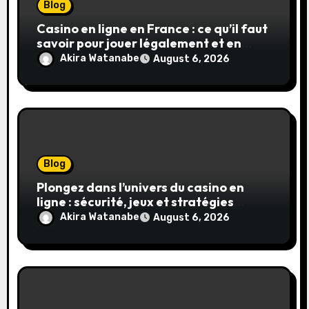
Blog
Casino en ligne en France : ce qu’il faut
savoir pour jouer légalement et en
toute sécurité
Akira Watanabe
August 6, 2026
Blog
Plongez dans l’univers du casino en
ligne : sécurité, jeux et stratégies
gagnantes
Akira Watanabe
August 6, 2026