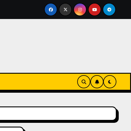
s-Innovationen
Casinos online sin verificación: lo que