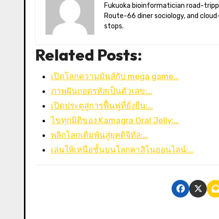
Fukuoka bioinformatician road-tripping the US in an electric RV. Akira writes about CRISPR snacking crops,
Route-66 diner sociology, and cloud-
stops.
Related Posts:
เปิดโลกความมันส์กับ mega game…
ภาพฝันถอดรหัสเป็นตัวเลข:…
เปิดประตูสู่การฟื้นฟูที่ยั่งยืน:…
ไขทุกมิติของ Kamagra Oral Jelly:…
พลิกโลกเดิมพันสู่ยุคดิจิทัล:…
เล่นให้เหนือชั้นบนโลกคาสิโนออนไลน์:…