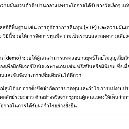
ี่มีความผันผวนต่ำถึงปานกลาง เพราะโอกาสได้รับรางวัลเล็กๆ แต่บ
้อมูลสถิติพื้นฐาน เช่น การดูอัตราการคืนทุน (RTP) และความผั
ยาว วิธีนี้ช่วยให้การจัดการทุนมีความเป็นระบบและลดความเสี่
 (demo) ช่วยให้ผู้เล่นสามารถทดสอบกลยุทธ์โดยไม่สูญเสียเงิ
พื่อฝึกฟีเจอร์โบนัสเฉพาะเกม เช่น ฟรีสปินหรือมินิเกม ซึ่งเมื่
และจับจังหวะการเพิ่มเดิมพันได้ดีกว่า
ารณ์สูงได้แก่ การตั้งขีดจำกัดการขาดทุนและกำไร การแบ่งงบ
ลลัพธ์ระยะยาว ตัวอย่างจริงจากชุมชนผู้เล่นแสดงให้เห็นว่ากา
โอกาสในการได้รับผลกำไรอย่างยั่งยืน