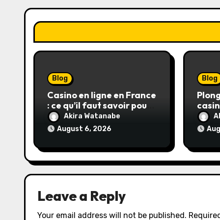
i
o
n
Blog
Blog
Casino en ligne en France
Plong
: ce qu’il faut savoir pour
casin
jouer légalement et en
jeux 
Akira Watanabe
A
toute sécurité
gagn
August 6, 2026
Aug
Leave a Reply
Your email address will not be published.
Required