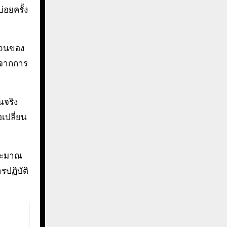
่อยครั้ง
นผวนของ
ยงจากการ
นจริง
อเปลี่ยน
ประมาณ
รปฏิบัติ