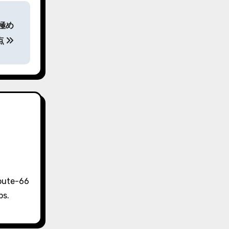
極め
点
Route-66
ps.