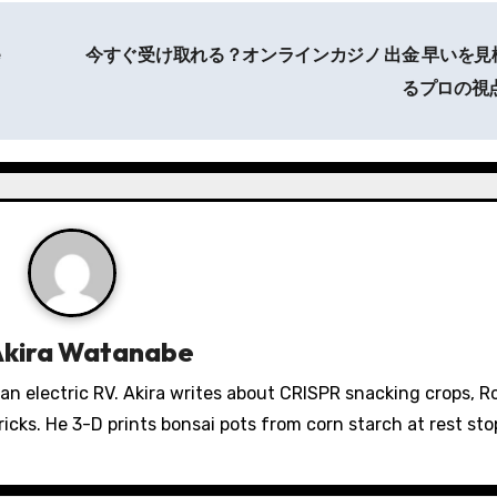
e
今すぐ受け取れる？
オンラインカジノ 出金 早い
を見
るプロの視
Akira Watanabe
 an electric RV. Akira writes about CRISPR snacking crops, 
icks. He 3-D prints bonsai pots from corn starch at rest sto