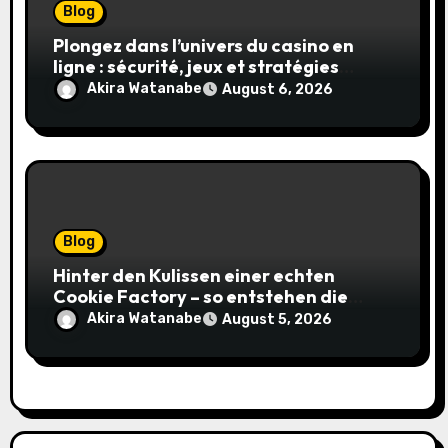
Blog
Plongez dans l’univers du casino en
ligne : sécurité, jeux et stratégies
gagnantes
Akira Watanabe
August 6, 2026
Blog
Hinter den Kulissen einer echten
Cookie Factory – so entstehen die
saftigsten Keks-Innovationen
Akira Watanabe
August 5, 2026