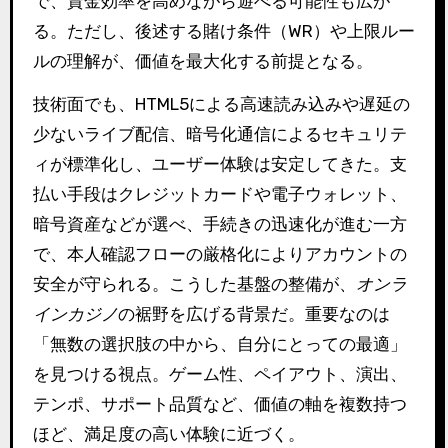
で、資金効率を高めながら遊べる可能性も広が
る。ただし、後述する賭け条件（WR）や上限ルー
ルの理解が、価値を最大化する前提となる。
技術面でも、HTML5による高速読み込みや遅延の
少ないライブ配信、暗号化通信によるセキュリテ
ィが標準化し、ユーザー体験は安定してきた。支
払い手段はクレジットカードや電子ウォレット、
暗号資産などが選べ、手続きの迅速化が進む一方
で、本人確認フローの厳格化によりアカウントの
安全が守られる。こうした基盤の整備が、
オンラ
インカジノ
の裾野を広げる背景だ。重要なのは
「無数の選択肢の中から、自分にとっての最適」
を見つける視点。ゲーム性、ペイアウト、演出、
テンポ、サポート品質など、価値の軸を複数持つ
ほど、満足度の高い体験に近づく。