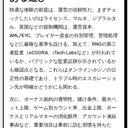
快適な体験の前提は、運営の信頼性だ。まずチェ
ックしたいのはライセンス。マルタ、ジブラルタ
ル、英国などの規制機関は、運営資本、
AML/KYC、プレイヤー資金の分別管理、苦情処理
などに厳格な基準を設ける。加えて、RNGの第三
者監査（eCOGRA、iTech Labsなど）が行われて
いるか、パブリックな監査証跡が示されているか
も確認点となる。これらは
オンラインカジノ
の公
正性の基礎であり、トラブル時のエスカレーショ
ン先が明確かどうかにも関わる。
次に、ボーナス規約の透明性。賭け条件、最大ベ
ット上限、ゲーム別カウント率、出金上限、ボー
ナスとリアルマネーの消化順序、アカウント凍結
事由など、重要項目は事前に読む習慣を持ちた