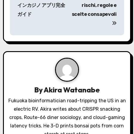
s
インカジノ アプリ完全
rischi, regole e
ガイド
scelte consapevoli
t
n
a
v
i
g
a
By
Akira Watanabe
t
Fukuoka bioinformatician road-tripping the US in an
electric RV. Akira writes about CRISPR snacking
i
crops, Route-66 diner sociology, and cloud-gaming
o
latency tricks. He 3-D prints bonsai pots from corn