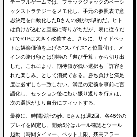
テーブルゲームでは、ブラックジャックのベーシ
ックストラテジーをメモ化し、手元の参照表で意
思決定を自動化したDさんの例が示唆的だ。ヒト
は負けが込むと直感に寄りがちだが、表に従うだ
けでRTPは大きく改善する。さらに、サイドベッ
トは娯楽価値を上げる“スパイス”と位置付け、メ
インの賭け額とは別枠の「遊び予算」から切り出
した。これにより、期待値が低い選択も「許容さ
れた楽しみ」として消費できる。勝ち負けと満足
度は必ずしも一致しない。満足の定義を事前に言
語化し、セッション後に短い振り返りを行えば、
次の選択がより自分にフィットする。
最後に、時間設計の妙。Eさんは週2回、各45分の
プレイを固定し、開始5分はルール確認とツール
起動（時間タイマー、ベット上限、残高アラー