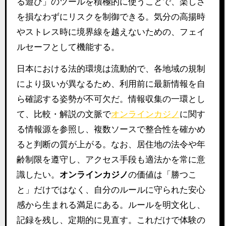
る遊び」のツールを積極的に使うことで、楽しさ
を損なわずにリスクを制御できる。気分の高揚時
やストレス時に境界線を越えないための、フェイ
ルセーフとして機能する。
日本における法的環境は流動的で、各地域の規制
により扱いが異なるため、利用前に最新情報を自
ら確認する姿勢が不可欠だ。情報収集の一環とし
て、比較・解説の文脈で
オンラインカジノ
に関す
る情報源を参照し、複数ソースで整合性を確かめ
ると判断の質が上がる。なお、居住地の法令や年
齢制限を遵守し、アクセス手段も適法かを常に意
識したい。
オンラインカジノ
の価値は「勝つこ
と」だけではなく、自分のルールに守られた安心
感から生まれる満足にある。ルールを明文化し、
記録を残し、定期的に見直す。これだけで体験の