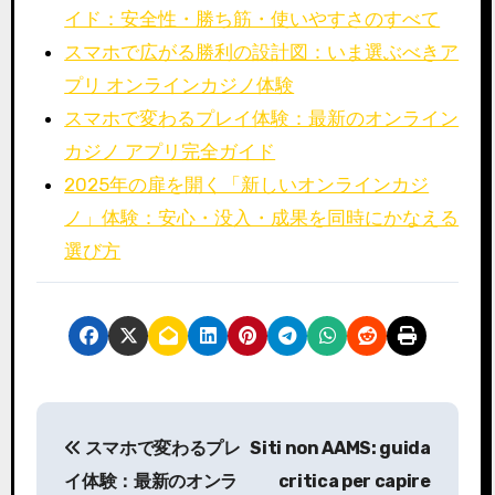
イド：安全性・勝ち筋・使いやすさのすべて
スマホで広がる勝利の設計図：いま選ぶべきア
プリ オンラインカジノ体験
スマホで変わるプレイ体験：最新のオンライン
カジノ アプリ完全ガイド
2025年の扉を開く「新しいオンラインカジ
ノ」体験：安心・没入・成果を同時にかなえる
選び方
P
スマホで変わるプレ
Siti non AAMS: guida
o
イ体験：最新のオンラ
critica per capire