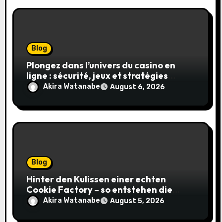
Blog
Plongez dans l’univers du casino en
ligne : sécurité, jeux et stratégies
gagnantes
Akira Watanabe
August 6, 2026
Blog
Hinter den Kulissen einer echten
Cookie Factory – so entstehen die
saftigsten Keks-Innovationen
Akira Watanabe
August 5, 2026