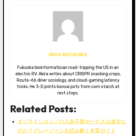
Akira Watanabe
Fukuoka bioinformatician road-tripping the US in an
electric RV. Akira writes about CRISPR snacking crops,
Route-66 diner sociology, and cloud-gaming latency
tricks. He 3-D prints bonsai pots from corn starch at
rest stops.
Related Posts:
オンラインカジノの入金不要ボーナスは違法な
のか？グレーゾーンを読み解く本質ガイド