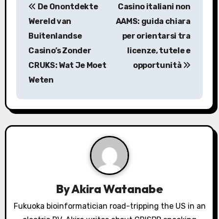
De Onontdekte
Casino italiani non
o
Wereld van
AAMS: guida chiara
s
Buitenlandse
per orientarsi tra
Casino’s Zonder
licenze, tutele e
t
CRUKS: Wat Je Moet
opportunità
n
Weten
a
v
i
g
a
By
Akira Watanabe
t
Fukuoka bioinformatician road-tripping the US in an
i