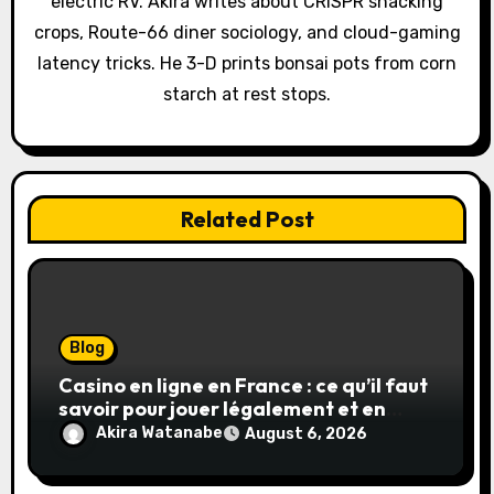
electric RV. Akira writes about CRISPR snacking
o
crops, Route-66 diner sociology, and cloud-gaming
latency tricks. He 3-D prints bonsai pots from corn
n
starch at rest stops.
Related Post
Blog
Casino en ligne en France : ce qu’il faut
savoir pour jouer légalement et en
toute sécurité
Akira Watanabe
August 6, 2026