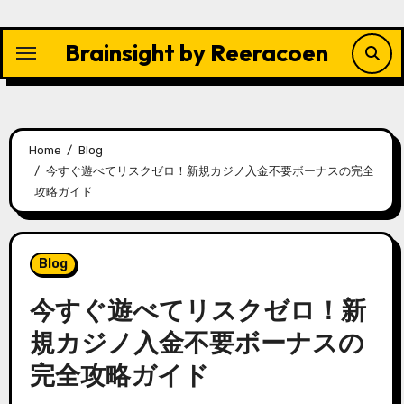
Skip
to
Brainsight by Reeracoen
content
Home
Blog
今すぐ遊べてリスクゼロ！新規カジノ入金不要ボーナスの完全
攻略ガイド
Blog
今すぐ遊べてリスクゼロ！新
規カジノ入金不要ボーナスの
完全攻略ガイド