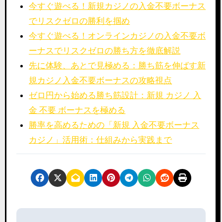
今すぐ遊べる！新規カジノの入金不要ボーナス
でリスクゼロの勝利を掴め
今すぐ遊べる！オンラインカジノの入金不要ボ
ーナスでリスクゼロの勝ち方を徹底解説
先に体験、あとで見極める：勝ち筋を伸ばす新
規カジノ入金不要ボーナスの攻略視点
ゼロ円から始める勝ち筋設計：新規 カジノ 入
金 不要 ボーナスを極める
勝率を高めるための「新規 入金不要ボーナス
カジノ」活用術：仕組みから実践まで
P