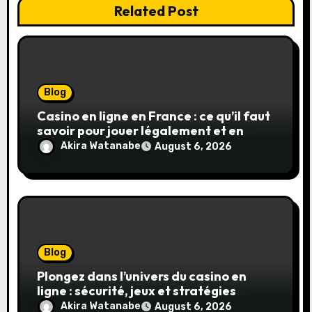
Related Post
Blog
Casino en ligne en France : ce qu’il faut
savoir pour jouer légalement et en
toute sécurité
Akira Watanabe
August 6, 2026
Blog
Plongez dans l’univers du casino en
ligne : sécurité, jeux et stratégies
gagnantes
Akira Watanabe
August 6, 2026