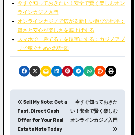
今すぐ知っておきたい！安全で賢く楽しむオン
ラインカジノ入門
オンラインカジノで広がる新しい遊びの地平：
賢さと安心が楽しさを底上げする
スマホで「勝てる」を現実にする：カジノアプ
リで稼ぐための設計図
P
Sell My Note: Get a
今すぐ知っておきた
o
Fast, Direct Cash
い！安全で賢く楽しむ
s
Offer for Your Real
オンラインカジノ入門
Estate Note Today
t