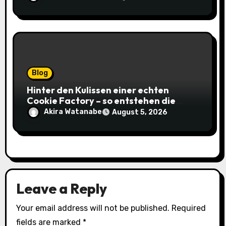
Blog
Hinter den Kulissen einer echten
Cookie Factory – so entstehen die
saftigsten Keks-Innovationen
Akira Watanabe
August 5, 2026
Leave a Reply
Your email address will not be published.
Required
fields are marked
*