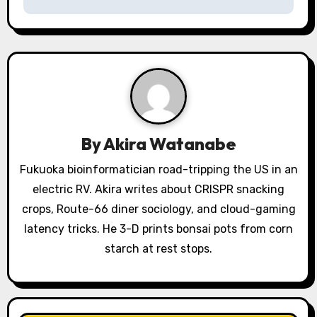
n
a
v
i
g
By
Akira Watanabe
a
Fukuoka bioinformatician road-tripping the US in an
electric RV. Akira writes about CRISPR snacking
t
crops, Route-66 diner sociology, and cloud-gaming
i
latency tricks. He 3-D prints bonsai pots from corn
o
starch at rest stops.
n