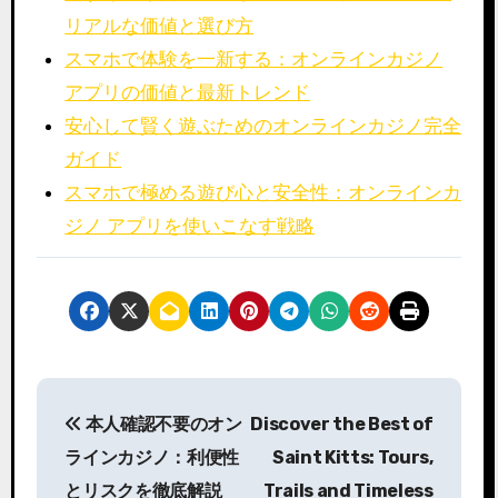
リアルな価値と選び方
スマホで体験を一新する：オンラインカジノ
アプリの価値と最新トレンド
安心して賢く遊ぶためのオンラインカジノ完全
ガイド
スマホで極める遊び心と安全性：オンラインカ
ジノ アプリを使いこなす戦略
P
本人確認不要のオン
Discover the Best of
o
ラインカジノ：利便性
Saint Kitts: Tours,
s
とリスクを徹底解説
Trails and Timeless