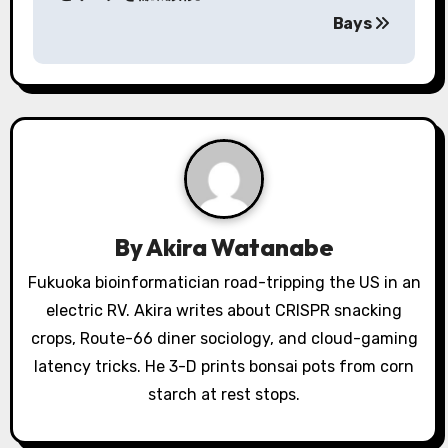
Bays
t
n
a
v
i
g
By
Akira Watanabe
a
Fukuoka bioinformatician road-tripping the US in an
electric RV. Akira writes about CRISPR snacking
t
crops, Route-66 diner sociology, and cloud-gaming
i
latency tricks. He 3-D prints bonsai pots from corn
o
starch at rest stops.
n