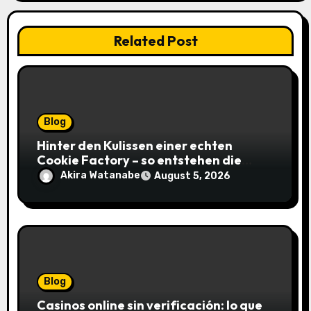
Related Post
Blog
Hinter den Kulissen einer echten
Cookie Factory – so entstehen die
saftigsten Keks-Innovationen
Akira Watanabe
August 5, 2026
Blog
Casinos online sin verificación: lo que