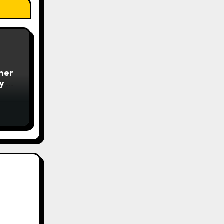
iner
y –