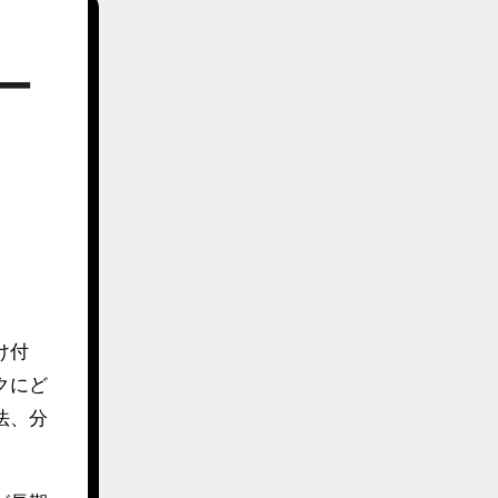
ー
け付
クにど
法、分