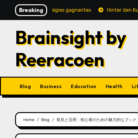
Skip
Breaking
, jeux et stratégies gagnantes
Hinter den Kulissen ei
to
content
Brainsight by
Reeracoen
Blog
Business
Education
Health
Li
Home
Blog
発見と活用：初心者のための魅力的なブック