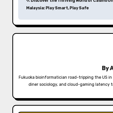
Discover the Thriving World of Casino On
o
Malaysia: Play Smart, Play Safe
s
t
n
a
v
i
By
g
Fukuoka bioinformatician road-tripping the US in
a
diner sociology, and cloud-gaming latency tr
t
i