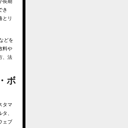
が長期
でき
略とリ
などを
数料や
方、法
・ボ
スタマ
ルタ、
ウェブ