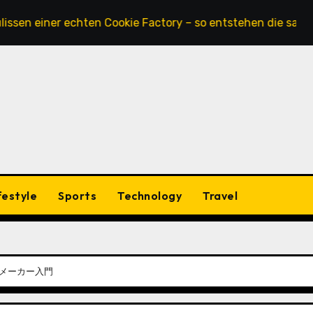
ner echten Cookie Factory – so entstehen die saftigsten Ke
festyle
Sports
Technology
Travel
 メーカー入門