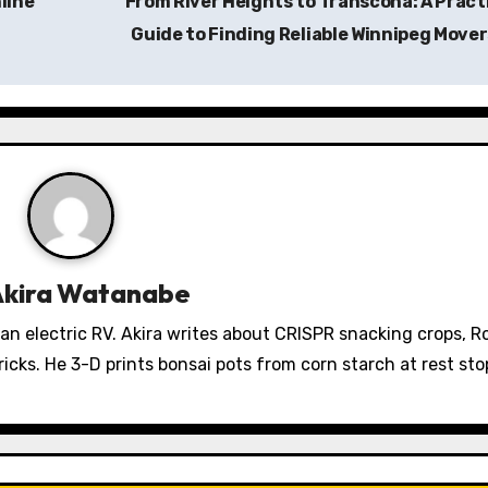
line
From River Heights to Transcona: A Pract
Guide to Finding Reliable Winnipeg Move
Akira Watanabe
 an electric RV. Akira writes about CRISPR snacking crops, 
icks. He 3-D prints bonsai pots from corn starch at rest sto