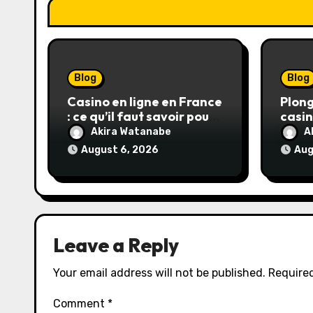
o
n
Blog
Blog
Casino en ligne en France
Plong
: ce qu’il faut savoir pour
casin
jouer légalement et en
jeux 
Akira Watanabe
A
toute sécurité
gagn
August 6, 2026
Aug
Leave a Reply
Your email address will not be published.
Required
Comment
*