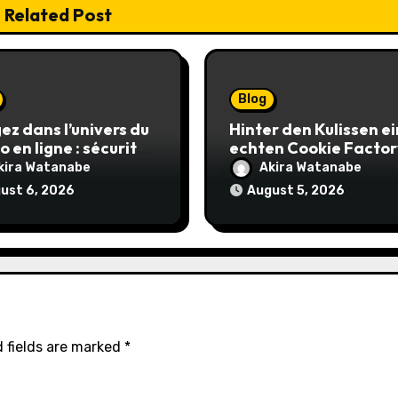
Related Post
Blog
ez dans l’univers du
Hinter den Kulissen e
o en ligne : sécurité,
echten Cookie Factor
et stratégies
so entstehen die
kira Watanabe
Akira Watanabe
antes
saftigsten Keks-
ust 6, 2026
August 5, 2026
Innovationen
 fields are marked
*