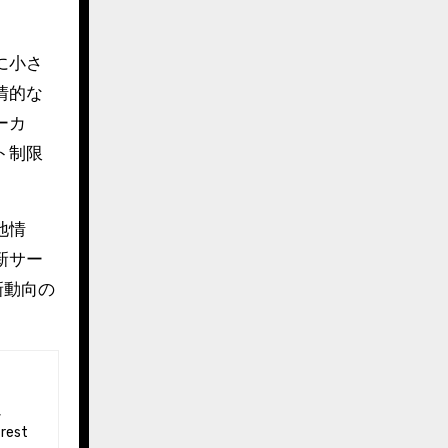
に小さ
情的な
ーカ
ト制限
地情
新サー
新動向の
 rest