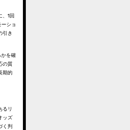
、1回
モーショ
の引き
るかを確
応の質
長期的
あるリ
オッズ
づく判