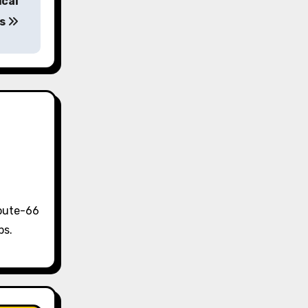
ical
rs
Route-66
ps.