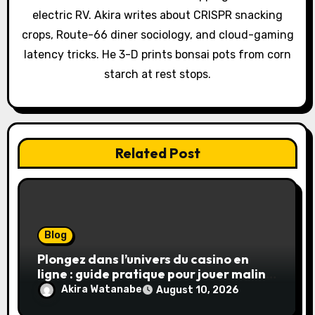
electric RV. Akira writes about CRISPR snacking
t
crops, Route-66 diner sociology, and cloud-gaming
i
latency tricks. He 3-D prints bonsai pots from corn
o
starch at rest stops.
n
Related Post
Blog
Plongez dans l’univers du casino en
ligne : guide pratique pour jouer malin
et en sécurité
Akira Watanabe
August 10, 2026