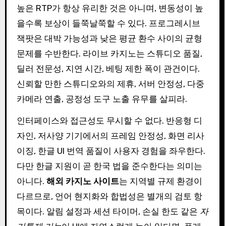
높은 RTP가 항상 유리한 것은 아니며, 변동성이 높
을수록 보상이 들쭉날쭉할 수 있다. 프로그레시브
잭팟은 대박 가능성과 낮은 평균 환수 사이의 균형
문제를 수반한다. 라이브 카지노는 스튜디오 품질,
딜러 전문성, 지연 시간, 베팅 제한 폭이 관건이다.
신뢰할 만한 스튜디오와의 제휴, 서버 안정성, 다중
카메라 연출, 공정성 도구 노출 유무를 살피라.
인터페이스와 접근성도 무시할 수 없다. 반응형 디
자인, 저사양 기기에서의 프레임 안정성, 화면 리사
이징, 한글 UI 번역 품질이 사용자 경험을 좌우한다.
다만 한글 지원이 곧 한국 법을 준수한다는 의미는
아니다.
해외 카지노 사이트
는 지역별 규제 환경이
다르므로, 언어 현지화와 합법성은 별개의 검토 항
목이다. 알림 설정과 세션 타이머, 손실 한도 같은
자