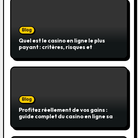
Blog
Quel est le casino en ligne le plus
payant : critères, risques et
stratégies
Blog
Profitez réellement de vos gains :
guide complet du casino en ligne sans
wager