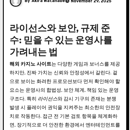
By
Akira Watanabe
November 29, 2025
라이선스와 보안, 규제 준
수: 믿을 수 있는 운영사를
가려내는 법
해외 카지노 사이트
는 다양한 게임과 보너스를 제공
하지만, 진짜 가치는 신뢰와 안정성에서 갈린다. 겉
으로 보이는 화려한 프로모션보다 먼저 확인해야 할
요소는 운영사의 합법성, 보안 체계, 책임 있는 운영
구조다. 특히
라이선스
와 감시 기구의 존재는 분쟁
발생 시 플레이어 권익을 지켜주는 최소한의 안전장
치로 작동한다. 접근 전 기본 검토 항목을 체계화하
면, 장기적으로 더 안전한 환경에서 엔터테인먼트를