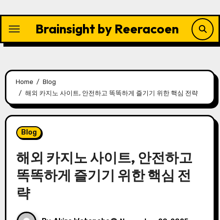
Skip
to
Brainsight by Reeracoen
content
Home
Blog
해외 카지노 사이트, 안전하고 똑똑하게 즐기기 위한 핵심 전략
Blog
해외 카지노 사이트, 안전하고
똑똑하게 즐기기 위한 핵심 전
략