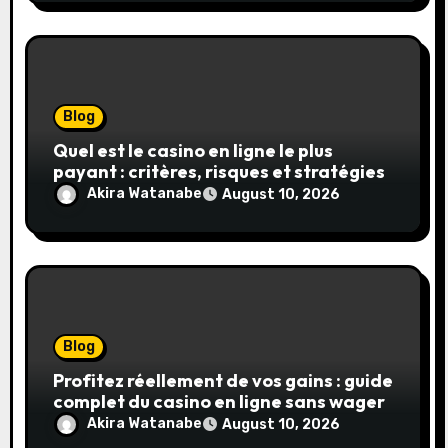
Blog
Quel est le casino en ligne le plus
payant : critères, risques et stratégies
Akira Watanabe
August 10, 2026
Blog
Profitez réellement de vos gains : guide
complet du casino en ligne sans wager
Akira Watanabe
August 10, 2026