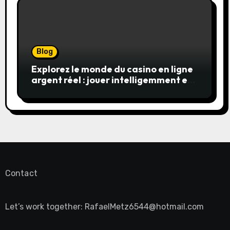
Blog
Explorez le monde du casino en ligne
argent réel : jouer intelligemment et
en sécurité
Contact
Let’s work together:
RafaelMetz6544@hotmail.com