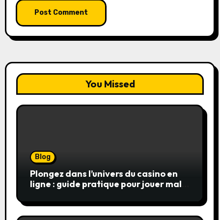
You Missed
Blog
Plongez dans l’univers du casino en
ligne : guide pratique pour jouer malin
et en sécurité