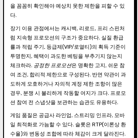
을 꼼꼼히 확인해야 예상치 못한 제한을 피할 수 있
다.
장기 이용 관점에서는 캐시백, 리로드, 프리 스핀처
럼 지속형 프로모션의 구조가 중요하다. 실질 환급
률과 적립 주기, 등급제(VIP/로열티)의 획득 기준이
투명한지, 혜택이 과도한 베팅을 부추기지 않는지
체크하라.
공정한 프로모션
은 명확한 고지, 쉬운 참
여 조건, 합리적 제한으로 구성된다. 반면 약관이 과
도하게 모호하거나 자의적 계정 제한 조항이 많은
경우, 분쟁 시 불리하게 작동할 여지가 크다. 프로모
션 참여 전 스냅샷을 보관하는 습관도 유용하다.
게임 품질은 공급사 라인업, 스트리밍 인프라, 모바
일 최적화로 가늠할 수 있다. 슬롯은 RTP(이론상 환
수율)와 변동성 조합에 따라 체감이 크게 달라진다.