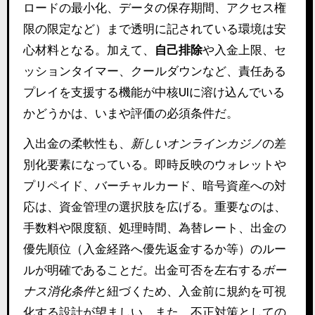
ロードの最小化、データの保存期間、アクセス権
限の限定など）まで透明に記されている環境は安
心材料となる。加えて、
自己排除
や入金上限、セ
ッションタイマー、クールダウンなど、責任ある
プレイを支援する機能が中核UIに溶け込んでいる
かどうかは、いまや評価の必須条件だ。
入出金の柔軟性も、
新しいオンラインカジノ
の差
別化要素になっている。即時反映のウォレットや
プリペイド、バーチャルカード、暗号資産への対
応は、資金管理の選択肢を広げる。重要なのは、
手数料や限度額、処理時間、為替レート、出金の
優先順位（入金経路へ優先返金するか等）のルー
ルが明確であることだ。出金可否を左右する
ボー
ナス消化条件
と紐づくため、入金前に規約を可視
化する設計が望ましい。また、不正対策としての