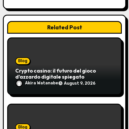
n
Related Post
Blog
Crypto casino: il futuro del gioco
d’azzardo digitale spiegato
Akira Watanabe
August 9, 2026
Blog