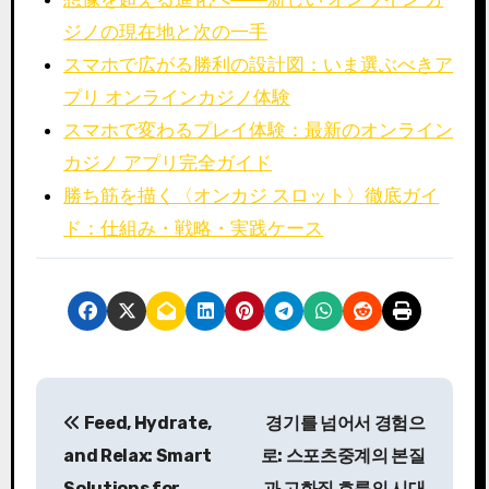
ジノの現在地と次の一手
スマホで広がる勝利の設計図：いま選ぶべきア
プリ オンラインカジノ体験
スマホで変わるプレイ体験：最新のオンライン
カジノ アプリ完全ガイド
勝ち筋を描く〈オンカジ スロット〉徹底ガイ
ド：仕組み・戦略・実践ケース
P
Feed, Hydrate,
경기를 넘어서 경험으
o
and Relax: Smart
로: 스포츠중계의 본질
s
Solutions for
과 고화질 흐름의 시대