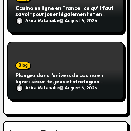
Casino en ligne en France : ce qu’il faut
savoir pour jouer légalement et en
toute sécurité
Akira Watanabe
August 6, 2026
Blog
Plongez dans l’univers du casino en
ligne : sécurité, jeux et stratégies
gagnantes
Akira Watanabe
August 6, 2026