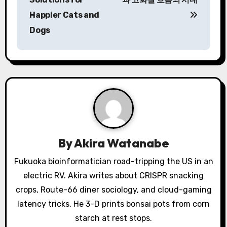
Happier Cats and
t
Dogs
n
a
v
i
g
a
By
Akira Watanabe
t
Fukuoka bioinformatician road-tripping the US in an
electric RV. Akira writes about CRISPR snacking
i
crops, Route-66 diner sociology, and cloud-gaming
o
latency tricks. He 3-D prints bonsai pots from corn
starch at rest stops.