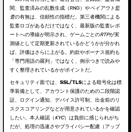
関、監査済みの乱数生成（RNG）や
ペイアウト監
査
の有無は、信頼性の指標だ。第三者機関による
監査ロゴがあるだけではなく、最新版の監査レポ
ートへの導線が明示され、ゲームごとの
RTP
が実
測値として定期更新されているかどうかが分かれ
ば、評価はさらに上がる。約款やボーナス規約も
「専門用語の羅列」ではなく、例示つきで読みや
すく整理されているかがポイントだ。
セキュリティ面では、
SSL/TLS
による暗号化は標
準装備として、アカウント保護のための二段階認
証、ログイン通知、デバイス許可制、出金前のリ
スクスコアリングなどが用意されているかを確認
したい。本人確認（
KYC
）は負担に感じられがち
だが、処理の迅速さやプライバシー配慮（アップ