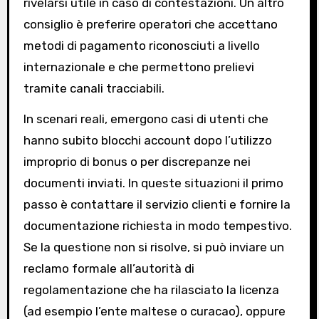
rivelarsi utile in caso di contestazioni. Un altro
consiglio è preferire operatori che accettano
metodi di pagamento riconosciuti a livello
internazionale e che permettono prelievi
tramite canali tracciabili.
In scenari reali, emergono casi di utenti che
hanno subito blocchi account dopo l’utilizzo
improprio di bonus o per discrepanze nei
documenti inviati. In queste situazioni il primo
passo è contattare il servizio clienti e fornire la
documentazione richiesta in modo tempestivo.
Se la questione non si risolve, si può inviare un
reclamo formale all’autorità di
regolamentazione che ha rilasciato la licenza
(ad esempio l’ente maltese o curacao), oppure