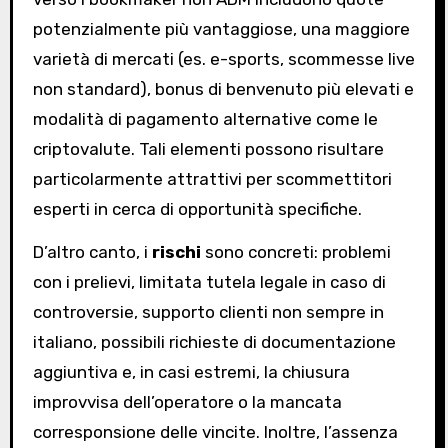
potenzialmente più vantaggiose, una maggiore
varietà di mercati (es. e-sports, scommesse live
non standard), bonus di benvenuto più elevati e
modalità di pagamento alternative come le
criptovalute. Tali elementi possono risultare
particolarmente attrattivi per scommettitori
esperti in cerca di opportunità specifiche.
D’altro canto, i
rischi
sono concreti: problemi
con i prelievi, limitata tutela legale in caso di
controversie, supporto clienti non sempre in
italiano, possibili richieste di documentazione
aggiuntiva e, in casi estremi, la chiusura
improvvisa dell’operatore o la mancata
corresponsione delle vincite. Inoltre, l’assenza