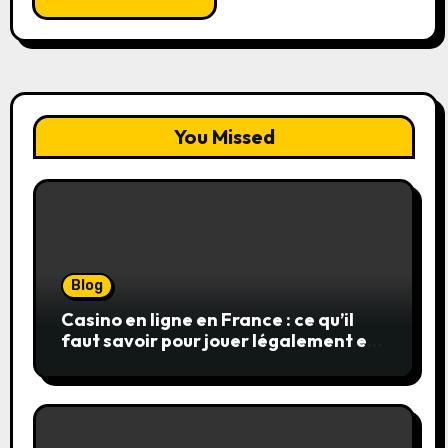
You Missed
Blog
Casino en ligne en France : ce qu’il
faut savoir pour jouer légalement et
en toute sécurité