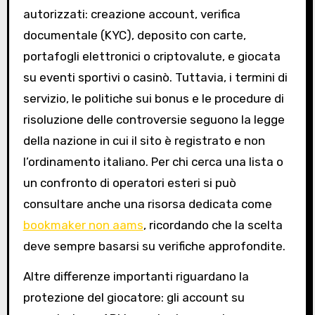
autorizzati: creazione account, verifica
documentale (KYC), deposito con carte,
portafogli elettronici o criptovalute, e giocata
su eventi sportivi o casinò. Tuttavia, i termini di
servizio, le politiche sui bonus e le procedure di
risoluzione delle controversie seguono la legge
della nazione in cui il sito è registrato e non
l’ordinamento italiano. Per chi cerca una lista o
un confronto di operatori esteri si può
consultare anche una risorsa dedicata come
bookmaker non aams
, ricordando che la scelta
deve sempre basarsi su verifiche approfondite.
Altre differenze importanti riguardano la
protezione del giocatore: gli account su