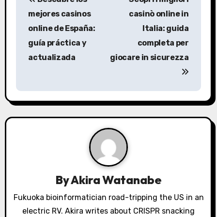
o
mejores casinos
casinò online in
s
online de España:
Italia: guida
guía práctica y
completa per
t
actualizada
giocare in sicurezza
n
a
v
i
g
a
By
Akira Watanabe
t
Fukuoka bioinformatician road-tripping the US in an
i
electric RV. Akira writes about CRISPR snacking