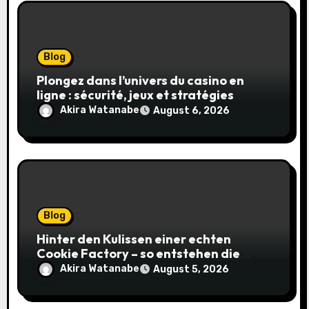
Blog
Plongez dans l’univers du casino en
ligne : sécurité, jeux et stratégies
gagnantes
Akira Watanabe
August 6, 2026
Blog
Hinter den Kulissen einer echten
Cookie Factory – so entstehen die
saftigsten Keks-Innovationen
Akira Watanabe
August 5, 2026