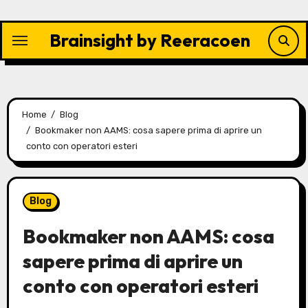
Skip
to
Brainsight by Reeracoen
content
Home
Blog
Bookmaker non AAMS: cosa sapere prima di aprire un
conto con operatori esteri
Blog
Bookmaker non AAMS: cosa
sapere prima di aprire un
conto con operatori esteri