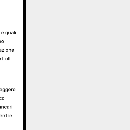
e quali
no
azione
rolli
 leggere
ico
ancari
mentre