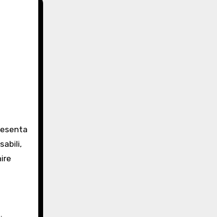
presenta
abili,
nire