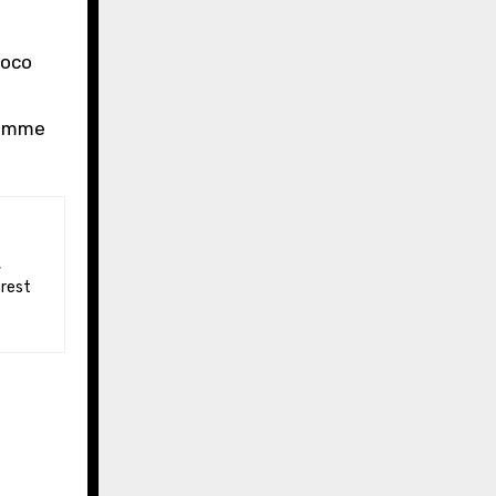
ioco
i
somme
 rest