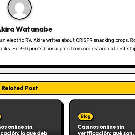
Akira Watanabe
 an electric RV. Akira writes about CRISPR snacking crops, 
icks. He 3-D prints bonsai pots from corn starch at rest sto
Related Post
Blog
os online sin
Casinos online sin
icación: lo que debes
verificación: qué son,