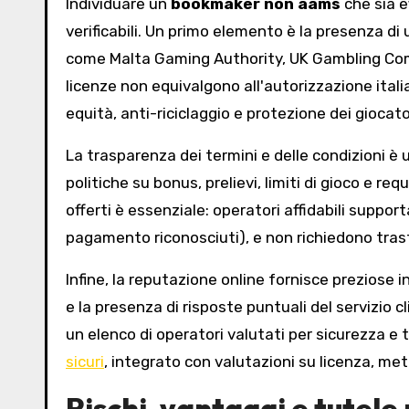
Individuare un
bookmaker non aams
che sia 
verificabili. Un primo elemento è la presenza di 
come Malta Gaming Authority, UK Gambling Commi
licenze non equivalgono all'autorizzazione ital
equità, anti-riciclaggio e protezione dei giocato
La trasparenza dei termini e delle condizioni è
politiche su bonus, prelievi, limiti di gioco e req
offerti è essenziale: operatori affidabili supporta
pagamento riconosciuti), e non richiedono tras
Infine, la reputazione online fornisce preziose i
e la presenza di risposte puntuali del servizio c
un elenco di operatori valutati per sicurezza e
sicuri
, integrato con valutazioni su licenza, me
Rischi, vantaggi e tutele p