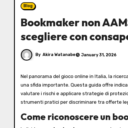
Blog
Bookmaker non AAMS s
scegliere con consa
By
Akira Watanabe
January 31, 2026
Nel panorama del gioco online in Italia, la ricerc
una sfida importante. Questa guida offre indicaz
valutare i rischi e applicare strategie di protezi
strumenti pratici per discriminare tra offerte leg
Come riconoscere un bo