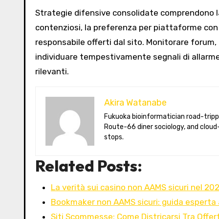
Strategie difensive consolidate comprendono la
contenziosi, la preferenza per piattaforme con r
responsabile offerti dal sito. Monitorare forum,
individuare tempestivamente segnali di allarm
rilevanti.
Akira Watanabe
Fukuoka bioinformatician road-tripping the US in an electric RV. Akira writes about CRISPR snacking crops,
Route-66 diner sociology, and cloud-
stops.
Related Posts:
La verità sui casino non AAMS sicuri nel 2
Bookmaker non AAMS sicuri: guida esperta 
Siti Scommesse: Come Districarsi Tra Offer