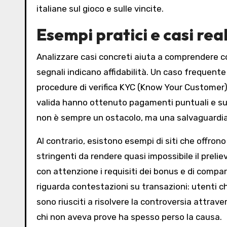
italiane sul gioco e sulle vincite.
Esempi pratici e casi real
Analizzare casi concreti aiuta a comprendere 
segnali indicano affidabilità. Un caso frequen
procedure di verifica KYC (Know Your Customer
valida hanno ottenuto pagamenti puntuali e supp
non è sempre un ostacolo, ma una salvaguardia
Al contrario, esistono esempi di siti che offron
stringenti da rendere quasi impossibile il prelie
con attenzione i requisiti dei bonus e di compar
riguarda contestazioni su transazioni: utenti
sono riusciti a risolvere la controversia attrav
chi non aveva prove ha spesso perso la causa.