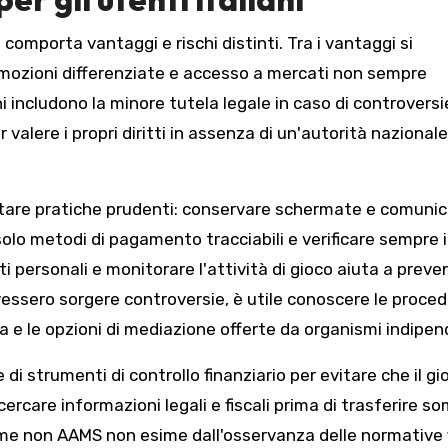
s
comporta vantaggi e rischi distinti. Tra i vantaggi si
mozioni differenziate e accesso a mercati non sempre
schi includono la minore tutela legale in caso di controversi
ar valere i propri diritti in assenza di un'autorità nazionale
ttare pratiche prudenti: conservare schermate e comunic
solo metodi di pagamento tracciabili e verificare sempre 
imiti personali e monitorare l'attività di gioco aiuta a preve
essero sorgere controversie, è utile conoscere le proced
a e le opzioni di mediazione offerte da organismi indipen
e di strumenti di controllo finanziario per evitare che il gi
ercare informazioni legali e fiscali prima di trasferire 
orme non AAMS non esime dall'osservanza delle normative f