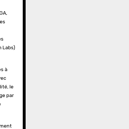
MGA,
des
es
h Labs)
s à
vec
ité, le
age par
e
lement