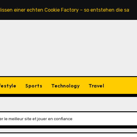
ner echten Cookie Factory – so entstehen die saftigsten Ke
festyle
Sports
Technology
Travel
er le meilleur site et jouer en confiance