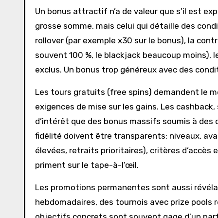
Un bonus attractif n’a de valeur que s’il est exp
grosse somme, mais celui qui détaille des condit
rollover (par exemple x30 sur le bonus), la con
souvent 100 %, le blackjack beaucoup moins), le
exclus. Un bonus trop généreux avec des condit
Les tours gratuits (free spins) demandent le mê
exigences de mise sur les gains. Les cashback, 
d’intérêt que des bonus massifs soumis à des c
fidélité doivent être transparents: niveaux, av
élevées, retraits prioritaires), critères d’accès e
priment sur le tape-à-l’œil.
Les promotions permanentes sont aussi révélat
hebdomadaires, des tournois avec prize pools r
objectifs concrets sont souvent gage d’un parte