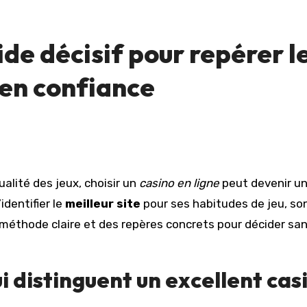
ide décisif pour repérer l
r en confiance
qualité des jeux, choisir un
casino en ligne
peut devenir un
identifier le
meilleur site
pour ses habitudes de jeu, so
 méthode claire et des repères concrets pour décider sa
ui distinguent un excellent cas