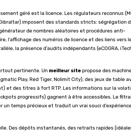
sement géré est la licence. Les régulateurs reconnus (
Gibraltar) imposent des standards stricts: ségrégation 
u générateur de nombres aléatoires et procédures anti-
e, l’affichage des numéros de licence et des liens vers l
rallèle, la présence d’audits indépendants (eCOGRA, iTec
urtout pertinente. Un
meilleur site
propose des machine
matic Play, Red Tiger, Nolimit City), des jeux de table a
) et des titres à fort RTP. Les informations sur la volatil
ackpots progressifs) gagnent à être accessibles. Le filtr
er un temps précieux et traduit un vrai souci d’expérienc
le. Des dépôts instantanés, des retraits rapides (idéa