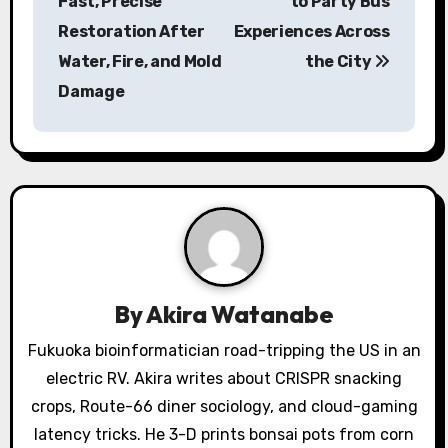
s
Fast, Precise
to Party Bus
Restoration After
Experiences Across
t
Water, Fire, and Mold
the City
n
Damage
a
v
i
g
a
By
Akira Watanabe
t
Fukuoka bioinformatician road-tripping the US in an
i
electric RV. Akira writes about CRISPR snacking
o
crops, Route-66 diner sociology, and cloud-gaming
latency tricks. He 3-D prints bonsai pots from corn