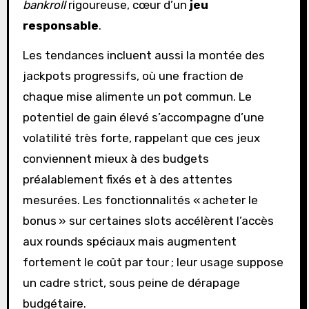
bankroll
rigoureuse, cœur d’un
jeu
responsable
.
Les tendances incluent aussi la montée des
jackpots progressifs, où une fraction de
chaque mise alimente un pot commun. Le
potentiel de gain élevé s’accompagne d’une
volatilité très forte, rappelant que ces jeux
conviennent mieux à des budgets
préalablement fixés et à des attentes
mesurées. Les fonctionnalités « acheter le
bonus » sur certaines slots accélèrent l’accès
aux rounds spéciaux mais augmentent
fortement le coût par tour ; leur usage suppose
un cadre strict, sous peine de dérapage
budgétaire.