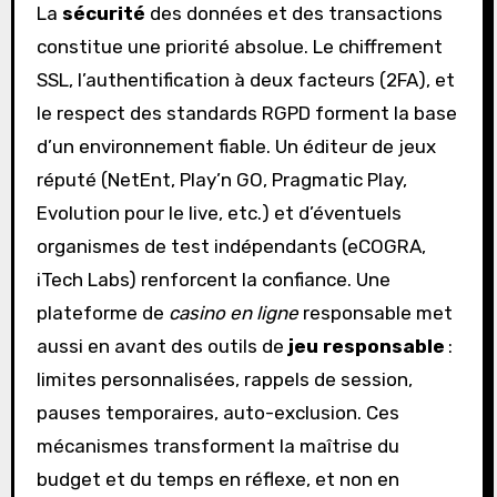
La
sécurité
des données et des transactions
constitue une priorité absolue. Le chiffrement
SSL, l’authentification à deux facteurs (2FA), et
le respect des standards RGPD forment la base
d’un environnement fiable. Un éditeur de jeux
réputé (NetEnt, Play’n GO, Pragmatic Play,
Evolution pour le live, etc.) et d’éventuels
organismes de test indépendants (eCOGRA,
iTech Labs) renforcent la confiance. Une
plateforme de
casino en ligne
responsable met
aussi en avant des outils de
jeu responsable
:
limites personnalisées, rappels de session,
pauses temporaires, auto-exclusion. Ces
mécanismes transforment la maîtrise du
budget et du temps en réflexe, et non en