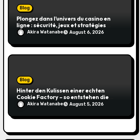
Blog
Plongez dans l’univers du casino en
ligne : sécurité, jeux et stratégies
gagnantes
Akira Watanabe
August 6, 2026
Blog
Hinter den Kulissen einer echten
Cookie Factory – so entstehen die
saftigsten Keks-Innovationen
Akira Watanabe
August 5, 2026