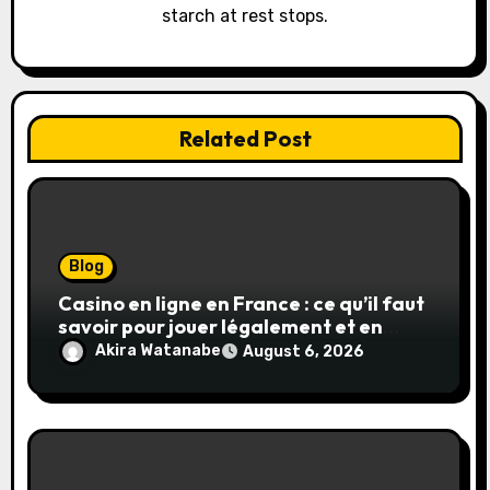
n
starch at rest stops.
Related Post
Blog
Casino en ligne en France : ce qu’il faut
savoir pour jouer légalement et en
toute sécurité
Akira Watanabe
August 6, 2026