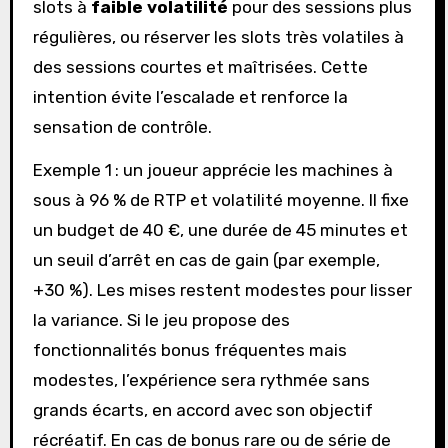
slots à
faible volatilité
pour des sessions plus
régulières, ou réserver les slots très volatiles à
des sessions courtes et maîtrisées. Cette
intention évite l’escalade et renforce la
sensation de contrôle.
Exemple 1 : un joueur apprécie les machines à
sous à 96 % de RTP et volatilité moyenne. Il fixe
un budget de 40 €, une durée de 45 minutes et
un seuil d’arrêt en cas de gain (par exemple,
+30 %). Les mises restent modestes pour lisser
la variance. Si le jeu propose des
fonctionnalités bonus fréquentes mais
modestes, l’expérience sera rythmée sans
grands écarts, en accord avec son objectif
récréatif. En cas de bonus rare ou de série de