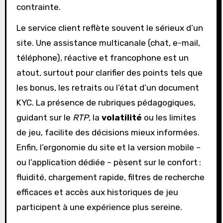
contrainte.
Le service client reflète souvent le sérieux d’un
site. Une assistance multicanale (chat, e-mail,
téléphone), réactive et francophone est un
atout, surtout pour clarifier des points tels que
les bonus, les retraits ou l’état d’un document
KYC. La présence de rubriques pédagogiques,
guidant sur le
RTP
, la
volatilité
ou les limites
de jeu, facilite des décisions mieux informées.
Enfin, l’ergonomie du site et la version mobile –
ou l’application dédiée – pèsent sur le confort :
fluidité, chargement rapide, filtres de recherche
efficaces et accès aux historiques de jeu
participent à une expérience plus sereine.