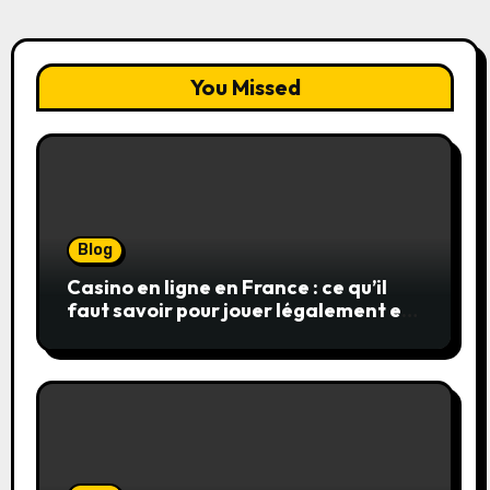
You Missed
Blog
Casino en ligne en France : ce qu’il
faut savoir pour jouer légalement et
en toute sécurité