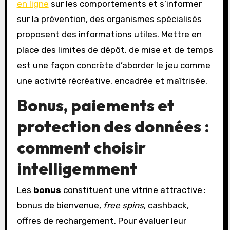
en ligne
sur les comportements et s’informer
sur la prévention, des organismes spécialisés
proposent des informations utiles. Mettre en
place des limites de dépôt, de mise et de temps
est une façon concrète d’aborder le jeu comme
une activité récréative, encadrée et maîtrisée.
Bonus, paiements et
protection des données :
comment choisir
intelligemment
Les
bonus
constituent une vitrine attractive :
bonus de bienvenue,
free spins
, cashback,
offres de rechargement. Pour évaluer leur