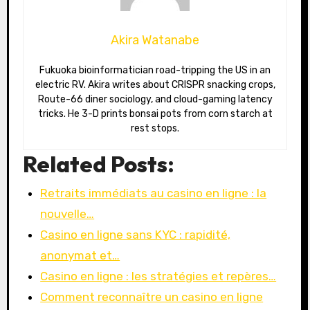
Akira Watanabe
Fukuoka bioinformatician road-tripping the US in an
electric RV. Akira writes about CRISPR snacking crops,
Route-66 diner sociology, and cloud-gaming latency
tricks. He 3-D prints bonsai pots from corn starch at
rest stops.
Related Posts:
Retraits immédiats au casino en ligne : la
nouvelle…
Casino en ligne sans KYC : rapidité,
anonymat et…
Casino en ligne : les stratégies et repères…
Comment reconnaître un casino en ligne