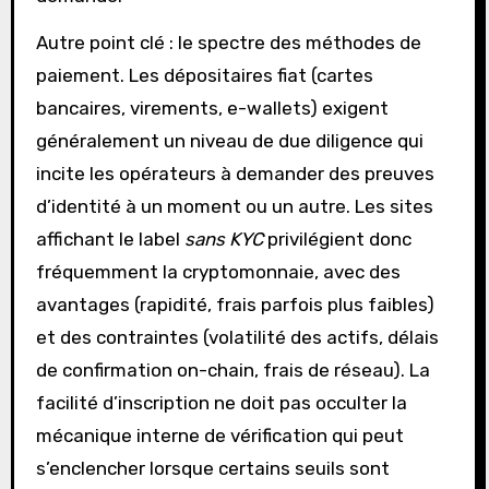
Autre point clé : le spectre des méthodes de
paiement. Les dépositaires fiat (cartes
bancaires, virements, e-wallets) exigent
généralement un niveau de due diligence qui
incite les opérateurs à demander des preuves
d’identité à un moment ou un autre. Les sites
affichant le label
sans KYC
privilégient donc
fréquemment la cryptomonnaie, avec des
avantages (rapidité, frais parfois plus faibles)
et des contraintes (volatilité des actifs, délais
de confirmation on-chain, frais de réseau). La
facilité d’inscription ne doit pas occulter la
mécanique interne de vérification qui peut
s’enclencher lorsque certains seuils sont