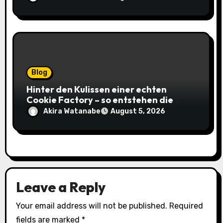
Blog
Hinter den Kulissen einer echten
Cookie Factory – so entstehen die
saftigsten Keks-Innovationen
Akira Watanabe
August 5, 2026
Leave a Reply
Your email address will not be published.
Required
fields are marked
*