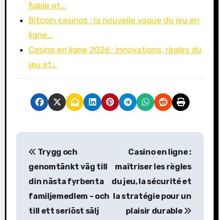
fiable et…
Bitcoin casinos : la nouvelle vague du jeu en
ligne…
Casino en ligne 2026 : innovations, règles du
jeu et…
P
Trygg och
Casino en ligne :
o
genomtänkt väg till
maîtriser les règles
s
din nästa fyrbenta
du jeu, la sécurité et
familjemedlem – och
la stratégie pour un
t
till ett seriöst sälj
plaisir durable