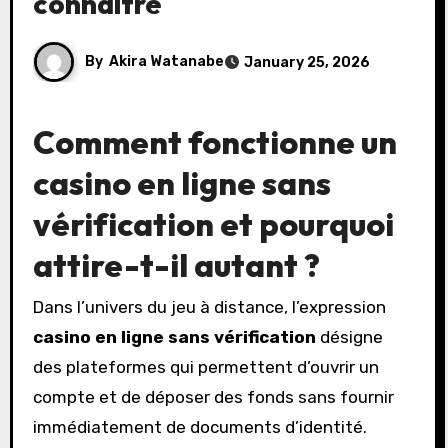
connaître
By
Akira Watanabe
January 25, 2026
Comment fonctionne un
casino en ligne sans
vérification et pourquoi
attire-t-il autant ?
Dans l’univers du jeu à distance, l’expression
casino en ligne sans vérification
désigne
des plateformes qui permettent d’ouvrir un
compte et de déposer des fonds sans fournir
immédiatement de documents d’identité.