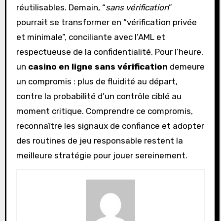
réutilisables. Demain, “
sans vérification
”
pourrait se transformer en “vérification privée
et minimale”, conciliante avec l’AML et
respectueuse de la confidentialité. Pour l’heure,
un
casino en ligne sans vérification
demeure
un compromis : plus de fluidité au départ,
contre la probabilité d’un contrôle ciblé au
moment critique. Comprendre ce compromis,
reconnaître les signaux de confiance et adopter
des routines de jeu responsable restent la
meilleure stratégie pour jouer sereinement.