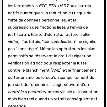
instantanés via
BTC, ETH, USDT
ou d’autres
actifs numériques, la réduction du risque de
fuite de données personnelles, et la
suppression des frictions liées à l’envoi de
justificatifs (carte d’identité, facture, selfie
vidéo). Toutefois, “sans vérification” ne signifie
pas “sans règle”. Même les opérateurs les plus
permissifs se réservent le droit d’exiger une
vérification ad hoc pour respecter la lutte
contre le blanchiment (AML) et le financement
du terrorisme, ou lorsqu’un comportement de
jeu sort de l’ordinaire. Il s’agit souvent d’un
contrôle a posteriori
, moins visible à l’inscription
mais bien réel quand un retrait conséquent est
demandé.