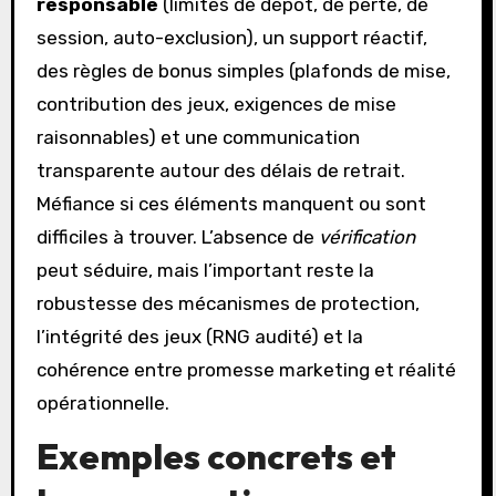
responsable
(limites de dépôt, de perte, de
session, auto-exclusion), un support réactif,
des règles de bonus simples (plafonds de mise,
contribution des jeux, exigences de mise
raisonnables) et une communication
transparente autour des délais de retrait.
Méfiance si ces éléments manquent ou sont
difficiles à trouver. L’absence de
vérification
peut séduire, mais l’important reste la
robustesse des mécanismes de protection,
l’intégrité des jeux (RNG audité) et la
cohérence entre promesse marketing et réalité
opérationnelle.
Exemples concrets et