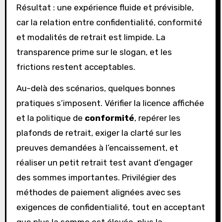
Résultat : une expérience fluide et prévisible,
car la relation entre confidentialité, conformité
et modalités de retrait est limpide. La
transparence prime sur le slogan, et les
frictions restent acceptables.
Au-delà des scénarios, quelques bonnes
pratiques s’imposent. Vérifier la licence affichée
et la politique de
conformité
, repérer les
plafonds de retrait, exiger la clarté sur les
preuves demandées à l’encaissement, et
réaliser un petit retrait test avant d’engager
des sommes importantes. Privilégier des
méthodes de paiement alignées avec ses
exigences de confidentialité, tout en acceptant