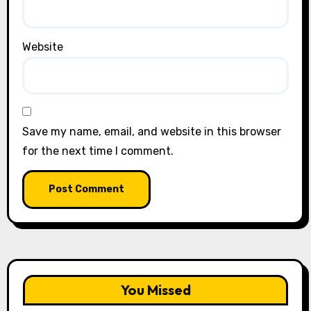
Website
Save my name, email, and website in this browser
for the next time I comment.
You Missed