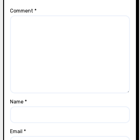
Comment
*
Name
*
Email
*