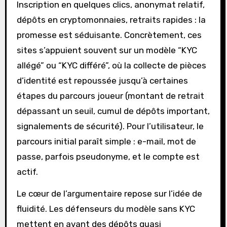
Inscription en quelques clics, anonymat relatif,
dépôts en cryptomonnaies, retraits rapides : la
promesse est séduisante. Concrètement, ces
sites s’appuient souvent sur un modèle “KYC
allégé” ou “KYC différé”, où la collecte de pièces
d’identité est repoussée jusqu’à certaines
étapes du parcours joueur (montant de retrait
dépassant un seuil, cumul de dépôts important,
signalements de sécurité). Pour l’utilisateur, le
parcours initial paraît simple : e-mail, mot de
passe, parfois pseudonyme, et le compte est
actif.
Le cœur de l’argumentaire repose sur l’idée de
fluidité. Les défenseurs du modèle sans KYC
mettent en avant des dépôts quasi