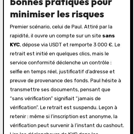
bonnes pratiques pour
minimiser les risques
Premier scénario, celui de Paul. Attiré par la
rapidité, il ouvre un compte sur un site
sans
KYC
, dépose via USDT et remporte 3 000 €. Le
retrait est initié en quelques clics, mais le
service conformité déclenche un contrôle :
selfie en temps réel, justificatif d’adresse et
preuve de provenance des fonds. Paul hésite à
transmettre ses documents, pensant que
“sans vérification” signifiait “jamais de
vérification”. Le retrait est suspendu. Leçon à
retenir : même si l’inscription est anonyme, la
vérification peut survenir à l’instant du cashout.