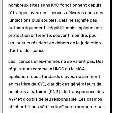
nombreux sites sans KYC fonctionnent depuis
l’étranger, avec des licences délivrées dans des
juridictions plus souples. Cela ne signifie pas
automatiquement illégalité, mais implique une
protection différente, souvent moindre, pour
les joueurs résidant en dehors de la juridiction
d’octroi de licence.
Les licences elles-mêmes ne se valent pas. Des
régulateurs comme la UKGC ou la MGA
appliquent des standards élevés, notamment
en matière de KYC, d’audit des générateurs de
nombres aléatoires (RNG), de transparence des
RTP
et d’outils de jeu responsable. Les casinos
affichant “sans vérification” sont rarement sous