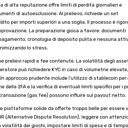
i alta reputazione offre limiti di perdita giornalieri e
umenti di autoesclusione. Al prelievo, richiede un set
to per importi superiori a una soglia. Il processo è rigo
approvazione. La preparazione gioca a favore: documenti
i pagamento, cronologia di deposito pulita e nessuna atti
inimizzando lo stress.
e prelievi rapidi e fee contenute. La volatilità degli asse
’operatore può richiedere KYC in caso di volumetrie elevate
 approccio prudente include l’utilizzo di stablecoin per 
della 2FA e la verifica di eventuali limiti specifici per i pr
i transazione (gas fee) possono influire sul payout netto.
e piattaforme solide da offerte troppo belle per essere v
i ADR (Alternative Dispute Resolution), leggere con attenz
 volatilità dei giochi, impostare limiti di spesa e di tempo