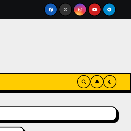
ks-Innovationen
Casinos online sin verificación: lo qu