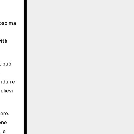
roso ma
vità
t può
,
ridurre
elievi
ere.
ione
, e