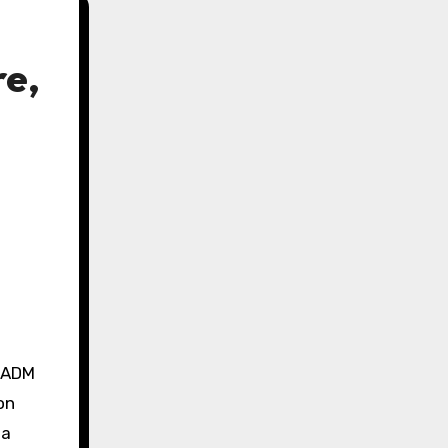
re,
o ADM
on
na