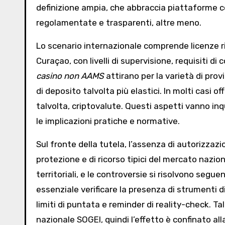
definizione ampia, che abbraccia piattaforme c
regolamentate e trasparenti, altre meno.
Lo scenario internazionale comprende licenze r
Curaçao, con livelli di supervisione, requisiti di
casino non AAMS
attirano per la varietà di provi
di deposito talvolta più elastici. In molti casi o
talvolta, criptovalute. Questi aspetti vanno in
le implicazioni pratiche e normative.
Sul fronte della tutela, l’assenza di autorizzazi
protezione e di ricorso tipici del mercato nazion
territoriali, e le controversie si risolvono segue
essenziale verificare la presenza di strumenti d
limiti di puntata e reminder di reality-check. T
nazionale SOGEI, quindi l’effetto è confinato al