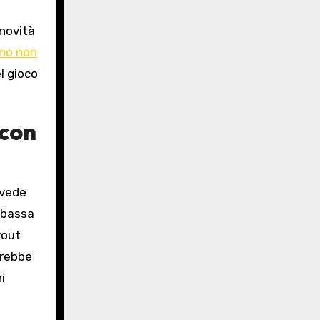
 novità
ino non
l gioco
 con
evede
a bassa
yout
vrebbe
i