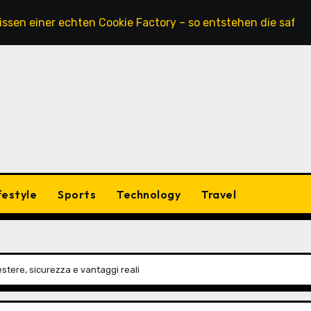
ner echten Cookie Factory – so entstehen die saftigsten Ke
festyle
Sports
Technology
Travel
stere, sicurezza e vantaggi reali