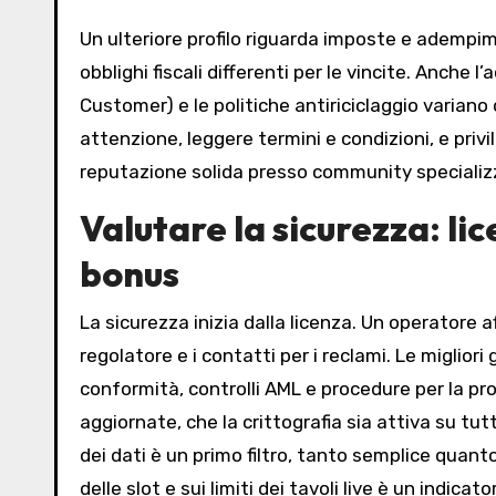
Un ulteriore profilo riguarda imposte e adempi
obblighi fiscali differenti per le vincite. Anche 
Customer) e le politiche antiriciclaggio variano
attenzione, leggere termini e condizioni, e priv
reputazione solida presso community specializ
Valutare la sicurezza: li
bonus
La sicurezza inizia dalla licenza. Un operatore a
regolatore e i contatti per i reclami. Le miglior
conformità, controlli AML e procedure per la prot
aggiornate, che la crittografia sia attiva su tut
dei dati è un primo filtro, tanto semplice quant
delle slot e sui limiti dei tavoli live è un indicato