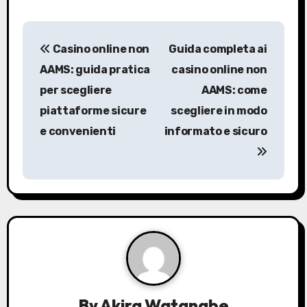
P
Casino online non
Guida completa ai
o
AAMS: guida pratica
casino online non
s
per scegliere
AAMS: come
piattaforme sicure
scegliere in modo
t
e convenienti
informato e sicuro
n
a
v
i
g
a
By
Akira Watanabe