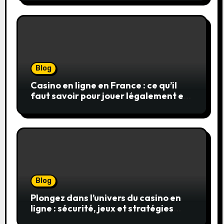
Blog
Casino en ligne en France : ce qu’il
faut savoir pour jouer légalement et
en toute sécurité
Blog
Plongez dans l’univers du casino en
ligne : sécurité, jeux et stratégies
gagnantes