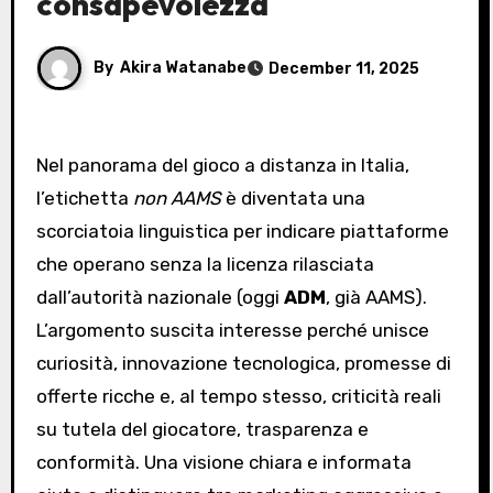
consapevolezza
By
Akira Watanabe
December 11, 2025
Nel panorama del gioco a distanza in Italia,
l’etichetta
non AAMS
è diventata una
scorciatoia linguistica per indicare piattaforme
che operano senza la licenza rilasciata
dall’autorità nazionale (oggi
ADM
, già AAMS).
L’argomento suscita interesse perché unisce
curiosità, innovazione tecnologica, promesse di
offerte ricche e, al tempo stesso, criticità reali
su tutela del giocatore, trasparenza e
conformità. Una visione chiara e informata