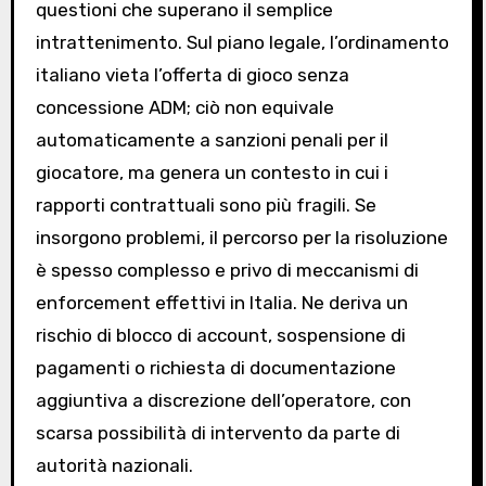
questioni che superano il semplice
intrattenimento. Sul piano legale, l’ordinamento
italiano vieta l’offerta di gioco senza
concessione ADM; ciò non equivale
automaticamente a sanzioni penali per il
giocatore, ma genera un contesto in cui i
rapporti contrattuali sono più fragili. Se
insorgono problemi, il percorso per la risoluzione
è spesso complesso e privo di meccanismi di
enforcement effettivi in Italia. Ne deriva un
rischio di blocco di account, sospensione di
pagamenti o richiesta di documentazione
aggiuntiva a discrezione dell’operatore, con
scarsa possibilità di intervento da parte di
autorità nazionali.