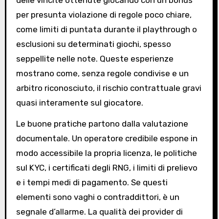
delle vincite ottenute giocando con un bonus
per presunta violazione di regole poco chiare,
come limiti di puntata durante il playthrough o
esclusioni su determinati giochi, spesso
seppellite nelle note. Queste esperienze
mostrano come, senza regole condivise e un
arbitro riconosciuto, il rischio contrattuale gravi
quasi interamente sul giocatore.
Le buone pratiche partono dalla valutazione
documentale. Un operatore credibile espone in
modo accessibile la propria licenza, le politiche
sul KYC, i certificati degli RNG, i limiti di prelievo
e i tempi medi di pagamento. Se questi
elementi sono vaghi o contraddittori, è un
segnale d’allarme. La qualità dei provider di