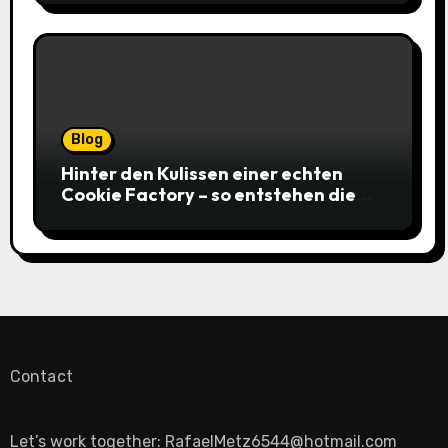
Blog
Hinter den Kulissen einer echten
Cookie Factory – so entstehen die
saftigsten Keks-Innovationen
Contact
Let’s work together:
RafaelMetz6544@hotmail.com