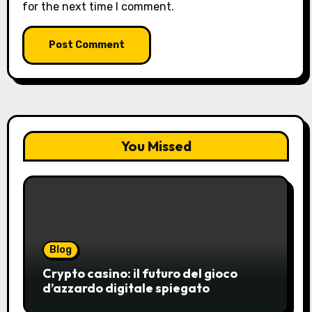
for the next time I comment.
You Missed
Blog
Crypto casino: il futuro del gioco
d’azzardo digitale spiegato