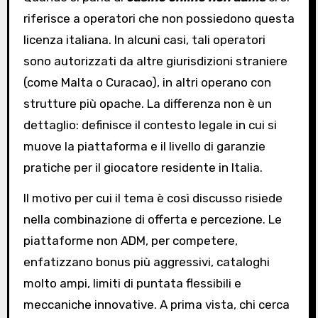
riferisce a operatori che non possiedono questa
licenza italiana. In alcuni casi, tali operatori
sono autorizzati da altre giurisdizioni straniere
(come Malta o Curacao), in altri operano con
strutture più opache. La differenza non è un
dettaglio: definisce il contesto legale in cui si
muove la piattaforma e il livello di garanzie
pratiche per il giocatore residente in Italia.
Il motivo per cui il tema è così discusso risiede
nella combinazione di offerta e percezione. Le
piattaforme non ADM, per competere,
enfatizzano bonus più aggressivi, cataloghi
molto ampi, limiti di puntata flessibili e
meccaniche innovative. A prima vista, chi cerca