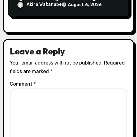
gagnantes
Akira Watanabe
August 6, 2026
Leave a Reply
Your email address will not be published.
Required
fields are marked
*
Comment
*