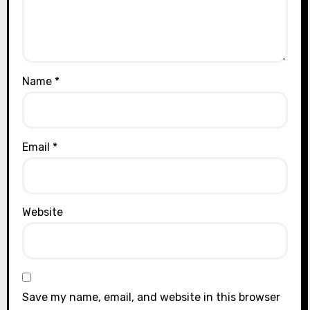
Name
*
Email
*
Website
Save my name, email, and website in this browser