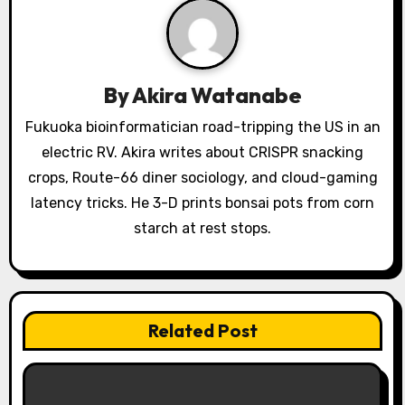
g
a
By
Akira Watanabe
t
Fukuoka bioinformatician road-tripping the US in an
i
electric RV. Akira writes about CRISPR snacking
o
crops, Route-66 diner sociology, and cloud-gaming
latency tricks. He 3-D prints bonsai pots from corn
n
starch at rest stops.
Related Post