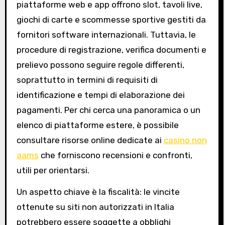
piattaforme web e app offrono slot, tavoli live,
giochi di carte e scommesse sportive gestiti da
fornitori software internazionali. Tuttavia, le
procedure di registrazione, verifica documenti e
prelievo possono seguire regole differenti,
soprattutto in termini di requisiti di
identificazione e tempi di elaborazione dei
pagamenti. Per chi cerca una panoramica o un
elenco di piattaforme estere, è possibile
consultare risorse online dedicate ai
casino non
aams
che forniscono recensioni e confronti,
utili per orientarsi.
Un aspetto chiave è la fiscalità: le vincite
ottenute su siti non autorizzati in Italia
potrebbero essere soggette a obblighi