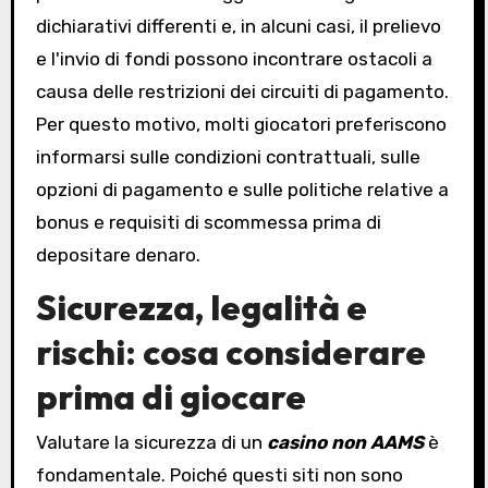
dichiarativi differenti e, in alcuni casi, il prelievo
e l'invio di fondi possono incontrare ostacoli a
causa delle restrizioni dei circuiti di pagamento.
Per questo motivo, molti giocatori preferiscono
informarsi sulle condizioni contrattuali, sulle
opzioni di pagamento e sulle politiche relative a
bonus e requisiti di scommessa prima di
depositare denaro.
Sicurezza, legalità e
rischi: cosa considerare
prima di giocare
Valutare la sicurezza di un
casino non AAMS
è
fondamentale. Poiché questi siti non sono