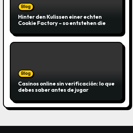
Blog
Hinter den Kulissen einer echten
Cookie Factory – so entstehen die
saftigsten Keks-Innovationen
Blog
Casinos online sin verificación: lo que
debes saber antes de jugar