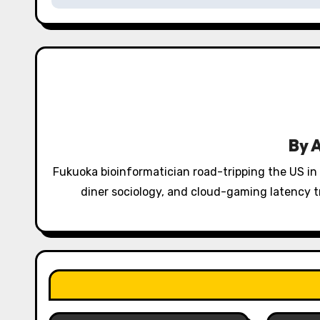
t
n
a
v
i
By
g
Fukuoka bioinformatician road-tripping the US in
a
diner sociology, and cloud-gaming latency tr
t
i
o
n