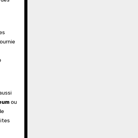
es
fournie
e
aussi
eum
ou
de
sites