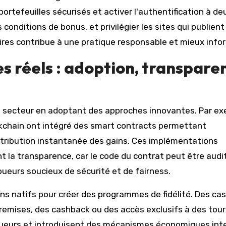
s portefeuilles sécurisés et activer l'authentification à de
es conditions de bonus, et privilégier les sites qui publien
ires contribue à une pratique responsable et mieux info
s réels : adoption, transpare
 du secteur en adoptant des approches innovantes. Par ex
ckchain ont intégré des smart contracts permettant
stribution instantanée des gains. Ces implémentations
 la transparence, car le code du contrat peut être audi
oueurs soucieux de sécurité et de fairness.
ns natifs pour créer des programmes de fidélité. Des ca
s remises, des cashback ou des accès exclusifs à des tour
oueurs et introduisent des mécanismes économiques int