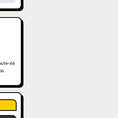
Route-66
ps.