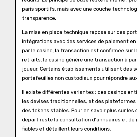
paris sportifs, mais avec une couche technologi
transparence.
La mise en place technique repose sur des porte
intégrations avec des services de paiement en 
par le casino, la transaction est confirmée sur l
retraits, le casino génère une transaction à part
joueur. Certains établissements utilisent des 
portefeuilles non custodiaux pour répondre aux
Il existe différentes variantes : des casinos e
les devises traditionnelles, et des plateforme
des tokens stables. Pour en savoir plus sur les 
départ reste la consultation d'annuaires et d
fiables et détaillent leurs conditions.