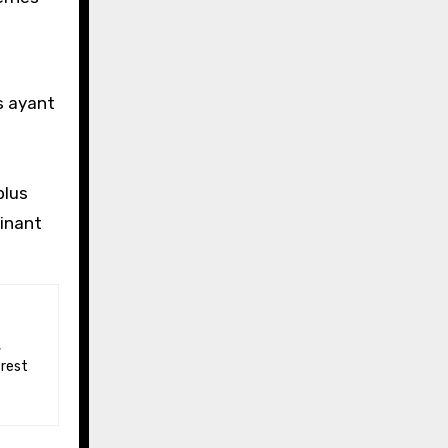
s ayant
plus
inant
 rest