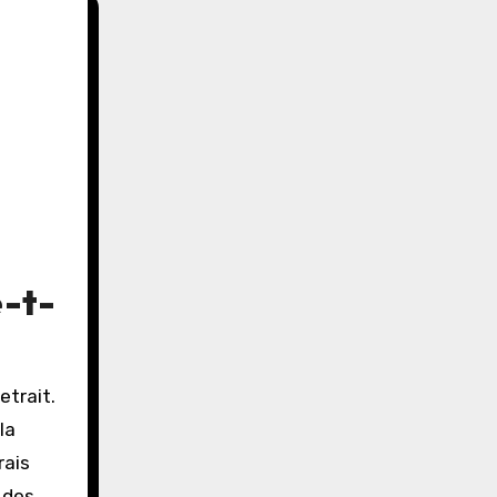
e-t-
trait.
la
rais
 des