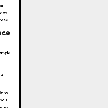
ux
t des
rmée.
nce
emple,
té
sinos
nois.
ernes