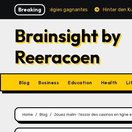
Skip
Breaking
rité, jeux et stratégies gagnantes
Hinter den Kulissen
to
content
Brainsight by
Reeracoen
Blog
Business
Education
Health
Li
Home
Blog
Jouez malin : l’essor des casinos en ligne e