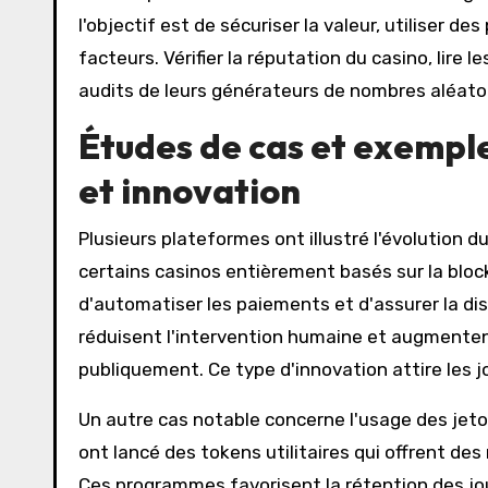
l'objectif est de sécuriser la valeur, utiliser de
facteurs. Vérifier la réputation du casino, lire l
audits de leurs générateurs de nombres aléato
Études de cas et exemple
et innovation
Plusieurs plateformes ont illustré l'évolution
certains casinos entièrement basés sur la blo
d'automatiser les paiements et d'assurer la di
réduisent l'intervention humaine et augmentent
publiquement. Ce type d'innovation attire les j
Un autre cas notable concerne l'usage des jeto
ont lancé des tokens utilitaires qui offrent de
Ces programmes favorisent la rétention des j