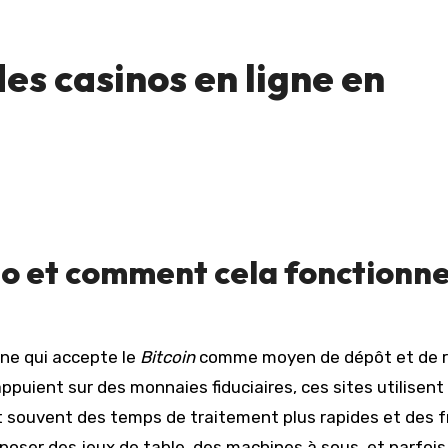
des casinos en ligne en
no et comment cela fonctionn
gne qui accepte le
Bitcoin
comme moyen de dépôt et de re
puient sur des monnaies fiduciaires, ces sites utilisent 
nt souvent des temps de traitement plus rapides et des f
oposer des jeux de table, des machines à sous, et parfois