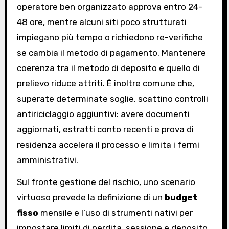
operatore ben organizzato approva entro 24-
48 ore, mentre alcuni siti poco strutturati
impiegano più tempo o richiedono re-verifiche
se cambia il metodo di pagamento. Mantenere
coerenza tra il metodo di deposito e quello di
prelievo riduce attriti. È inoltre comune che,
superate determinate soglie, scattino controlli
antiriciclaggio aggiuntivi: avere documenti
aggiornati, estratti conto recenti e prova di
residenza accelera il processo e limita i fermi
amministrativi.
Sul fronte gestione del rischio, uno scenario
virtuoso prevede la definizione di un
budget
fisso
mensile e l’uso di strumenti nativi per
impostare limiti di perdita, sessione e deposito.