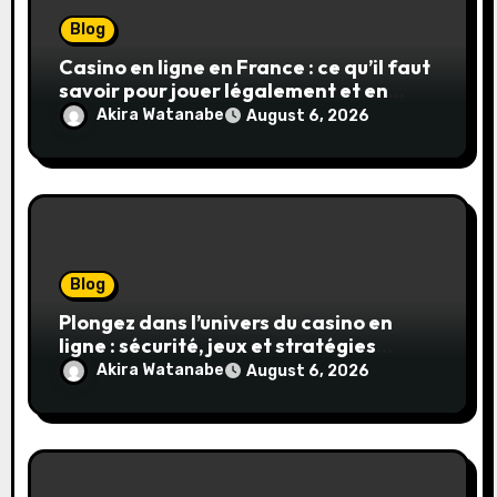
Blog
Casino en ligne en France : ce qu’il faut
savoir pour jouer légalement et en
toute sécurité
Akira Watanabe
August 6, 2026
Blog
Plongez dans l’univers du casino en
ligne : sécurité, jeux et stratégies
gagnantes
Akira Watanabe
August 6, 2026