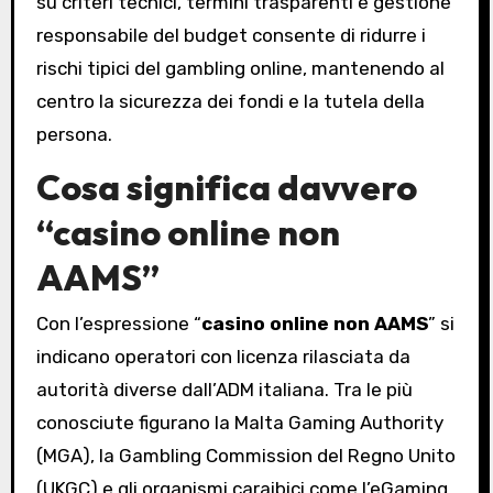
su criteri tecnici, termini trasparenti e gestione
responsabile del budget consente di ridurre i
rischi tipici del gambling online, mantenendo al
centro la sicurezza dei fondi e la tutela della
persona.
Cosa significa davvero
“casino online non
AAMS”
Con l’espressione “
casino online non AAMS
” si
indicano operatori con licenza rilasciata da
autorità diverse dall’ADM italiana. Tra le più
conosciute figurano la Malta Gaming Authority
(MGA), la Gambling Commission del Regno Unito
(UKGC) e gli organismi caraibici come l’eGaming