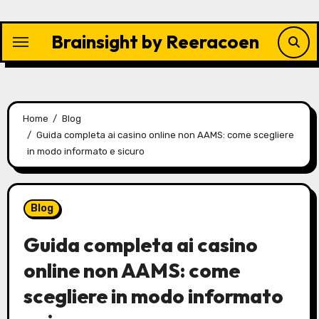
Skip
to
Brainsight by Reeracoen
content
Home
Blog
Guida completa ai casino online non AAMS: come scegliere
in modo informato e sicuro
Blog
Guida completa ai casino
online non AAMS: come
scegliere in modo informato