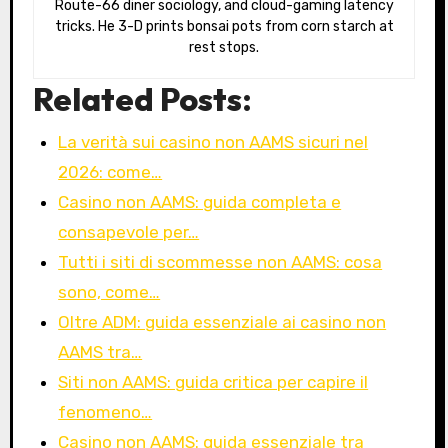
Route-66 diner sociology, and cloud-gaming latency
tricks. He 3-D prints bonsai pots from corn starch at
rest stops.
Related Posts:
La verità sui casino non AAMS sicuri nel
2026: come…
Casino non AAMS: guida completa e
consapevole per…
Tutti i siti di scommesse non AAMS: cosa
sono, come…
Oltre ADM: guida essenziale ai casino non
AAMS tra…
Siti non AAMS: guida critica per capire il
fenomeno…
Casino non AAMS: guida essenziale tra