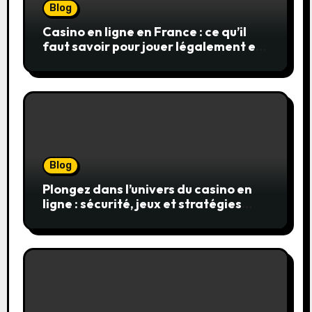
Blog
Casino en ligne en France : ce qu’il
faut savoir pour jouer légalement et
en toute sécurité
Blog
Plongez dans l’univers du casino en
ligne : sécurité, jeux et stratégies
gagnantes