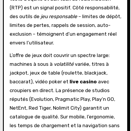
(RTP) est un signal positif. Côté responsabilité,
des outils de
jeu responsable
– limites de dépôt,
limites de pertes, rappels de session, auto-
exclusion – témoignent d’un engagement réel
envers l’utilisateur.
L’offre de jeux doit couvrir un spectre large:
machines à sous à
volatilité
variée, titres à
jackpot, jeux de table (roulette, blackjack,
baccarat), vidéo poker et
live casino
avec
croupiers en direct. La présence de studios
réputés (Evolution, Pragmatic Play, Play’n GO,
NetEnt, Red Tiger, Nolimit City) garantit un
catalogue de qualité. Sur mobile, l’ergonomie,
les temps de chargement et la navigation sans