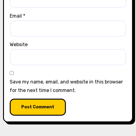
Email
*
Website
Save my name, email, and website in this browser
for the next time I comment.