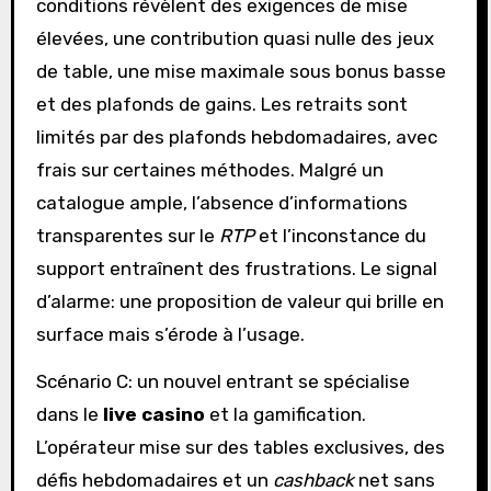
conditions révèlent des exigences de mise
élevées, une contribution quasi nulle des jeux
de table, une mise maximale sous bonus basse
et des plafonds de gains. Les retraits sont
limités par des plafonds hebdomadaires, avec
frais sur certaines méthodes. Malgré un
catalogue ample, l’absence d’informations
transparentes sur le
RTP
et l’inconstance du
support entraînent des frustrations. Le signal
d’alarme: une proposition de valeur qui brille en
surface mais s’érode à l’usage.
Scénario C: un nouvel entrant se spécialise
dans le
live casino
et la gamification.
L’opérateur mise sur des tables exclusives, des
défis hebdomadaires et un
cashback
net sans