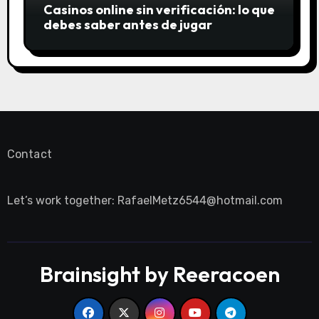
Casinos online sin verificación: lo que
debes saber antes de jugar
Contact
Let’s work together:
RafaelMetz6544@hotmail.com
Brainsight by Reeracoen