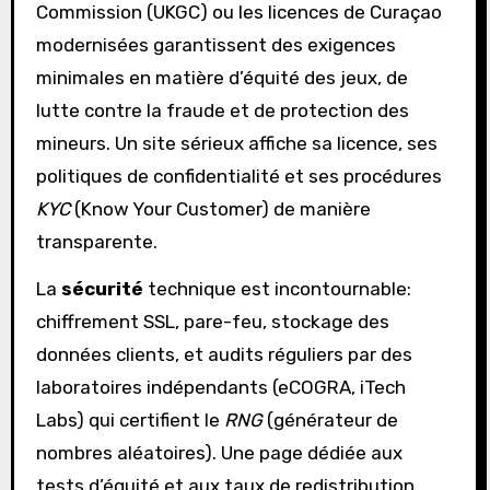
Commission (UKGC) ou les licences de Curaçao
modernisées garantissent des exigences
minimales en matière d’équité des jeux, de
lutte contre la fraude et de protection des
mineurs. Un site sérieux affiche sa licence, ses
politiques de confidentialité et ses procédures
KYC
(Know Your Customer) de manière
transparente.
La
sécurité
technique est incontournable:
chiffrement SSL, pare-feu, stockage des
données clients, et audits réguliers par des
laboratoires indépendants (eCOGRA, iTech
Labs) qui certifient le
RNG
(générateur de
nombres aléatoires). Une page dédiée aux
tests d’équité et aux taux de redistribution