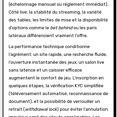
(échelonnage mensuel ou règlement immédiat).
Côté live, la stabilité du streaming, la variété
des tables, les limites de mise et la disponibilité
d’options comme le
bet behind
ou les paris
latéraux différencient vraiment l’offre.
La performance technique conditionne
l’agrément: un site rapide, une recherche fluide,
l’ouverture instantanée des jeux, un salon live
sans latence et un caissier efficace
augmentent le confort de jeu. L’inscription en
quelques étapes, la vérification KYC simplifiée
(téléversement automatisé, reconnaissance de
document), et la possibilité de verrouiller un
retrait (
withdrawal lock
) pour éviter l’annulation