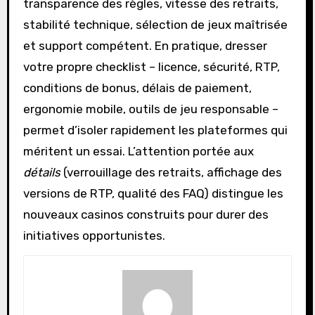
transparence des règles, vitesse des retraits,
stabilité technique, sélection de jeux maîtrisée
et support compétent. En pratique, dresser
votre propre checklist – licence, sécurité, RTP,
conditions de bonus, délais de paiement,
ergonomie mobile, outils de jeu responsable –
permet d’isoler rapidement les plateformes qui
méritent un essai. L’attention portée aux
détails
(verrouillage des retraits, affichage des
versions de RTP, qualité des FAQ) distingue les
nouveaux casinos construits pour durer des
initiatives opportunistes.