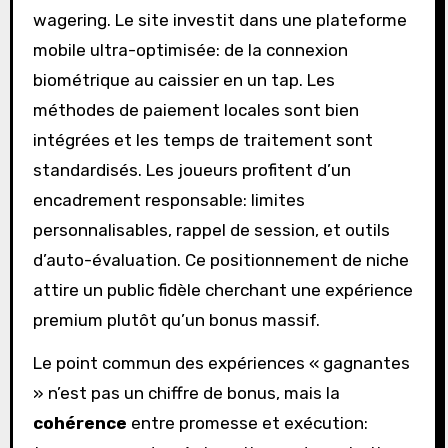
wagering. Le site investit dans une plateforme
mobile ultra-optimisée: de la connexion
biométrique au caissier en un tap. Les
méthodes de paiement locales sont bien
intégrées et les temps de traitement sont
standardisés. Les joueurs profitent d’un
encadrement responsable: limites
personnalisables, rappel de session, et outils
d’auto-évaluation. Ce positionnement de niche
attire un public fidèle cherchant une expérience
premium plutôt qu’un bonus massif.
Le point commun des expériences « gagnantes
» n’est pas un chiffre de bonus, mais la
cohérence
entre promesse et exécution: