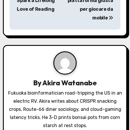
Spark a Lifelong
piattaforma giusta
t
Love of Reading
per giocare da
n
mobile
a
v
i
g
a
By
Akira Watanabe
t
Fukuoka bioinformatician road-tripping the US in an
i
electric RV. Akira writes about CRISPR snacking
o
crops, Route-66 diner sociology, and cloud-gaming
latency tricks. He 3-D prints bonsai pots from corn
n
starch at rest stops.