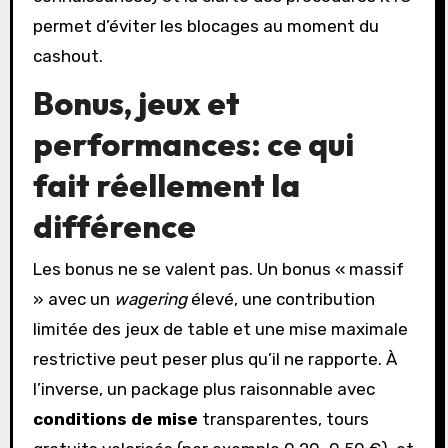
permet d’éviter les blocages au moment du
cashout.
Bonus, jeux et
performances: ce qui
fait réellement la
différence
Les bonus ne se valent pas. Un bonus « massif
» avec un
wagering
élevé, une contribution
limitée des jeux de table et une mise maximale
restrictive peut peser plus qu’il ne rapporte. À
l’inverse, un package plus raisonnable avec
conditions de mise
transparentes, tours