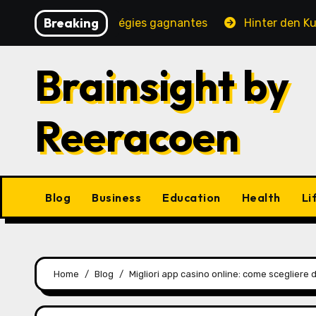
Skip
Breaking
é, jeux et stratégies gagnantes
Hinter den Kulissen e
to
content
Brainsight by
Reeracoen
Blog
Business
Education
Health
Li
Home
Blog
Migliori app casino online: come scegliere 