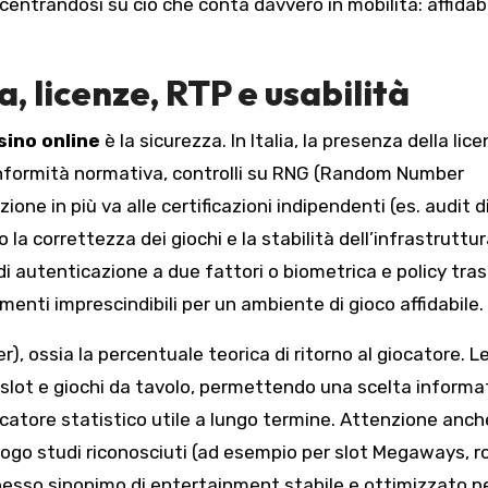
ncentrandosi su ciò che conta davvero in mobilità: affidabi
a, licenze, RTP e usabilità
sino online
è la sicurezza. In Italia, la presenza della lic
formità normativa, controlli su RNG (Random Number
one in più va alle certificazioni indipendenti (es. audit d
a correttezza dei giochi e la stabilità dell’infrastruttur
 di autenticazione a due fattori o biometrica e policy tra
enti imprescindibili per un ambiente di gioco affidabile.
r), ossia la percentuale teorica di ritorno al giocatore. L
 slot e giochi da tavolo, permettendo una scelta informa
dicatore statistico utile a lungo termine. Attenzione anch
talogo studi riconosciuti (ad esempio per slot Megaways, r
spesso sinonimo di entertainment stabile e ottimizzato p