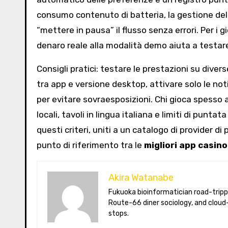
consumo contenuto di batteria, la gestione dell
“mettere in pausa” il flusso senza errori. Per i g
denaro reale alla modalità demo aiuta a testar
Consigli pratici: testare le prestazioni su diverse
tra app e versione desktop, attivare solo le notif
per evitare sovraesposizioni. Chi gioca spesso ai
locali, tavoli in lingua italiana e limiti di pun
questi criteri, uniti a un catalogo di provider 
punto di riferimento tra le
migliori app casino
Akira Watanabe
Fukuoka bioinformatician road-tripping the US in an electric RV. Akira writes about CRISPR snacking crops,
Route-66 diner sociology, and cloud-
stops.