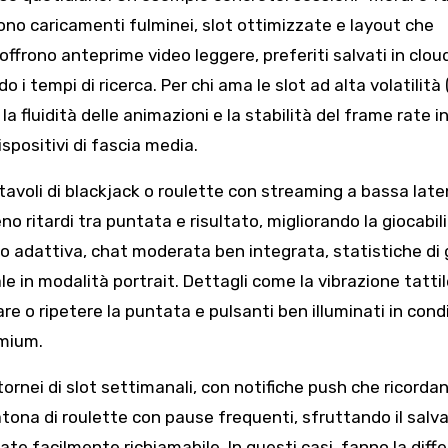
ono caricamenti fulminei, slot ottimizzate e layout che
lo offrono anteprime video leggere, preferiti salvati in clou
 i tempi di ricerca. Per chi ama le slot ad alta volatilit
 la fluidità delle animazioni e la stabilità del frame rate 
spositivi di fascia media.
ca: tavoli di blackjack o roulette con streaming a bassa lat
ritardi tra puntata e risultato, migliorando la giocabili
eo adattiva, chat moderata ben integrata, statistiche di 
e in modalità portrait. Dettagli come la vibrazione tattil
e o ripetere la puntata e pulsanti ben illuminati in condi
emium.
 tornei di slot settimanali, con notifiche push che ricorda
atona di roulette con pause frequenti, sfruttando il salv
e facilmente richiamabile. In questi casi, fanno la diffe