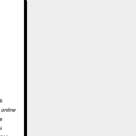
li
 online
le
i