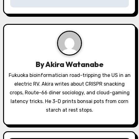
n
a
v
i
g
By
Akira Watanabe
a
Fukuoka bioinformatician road-tripping the US in an
electric RV. Akira writes about CRISPR snacking
t
crops, Route-66 diner sociology, and cloud-gaming
i
latency tricks. He 3-D prints bonsai pots from corn
o
starch at rest stops.
n