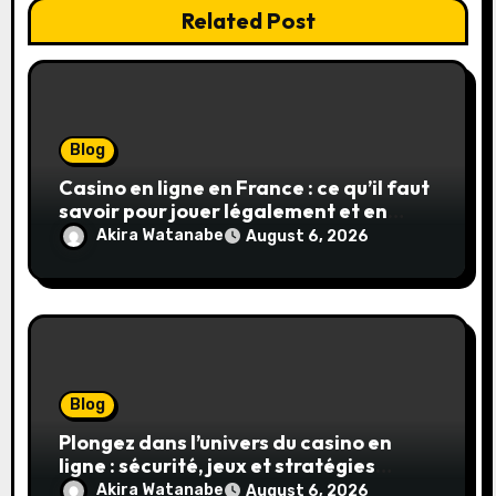
Related Post
Blog
Casino en ligne en France : ce qu’il faut
savoir pour jouer légalement et en
toute sécurité
Akira Watanabe
August 6, 2026
Blog
Plongez dans l’univers du casino en
ligne : sécurité, jeux et stratégies
gagnantes
Akira Watanabe
August 6, 2026