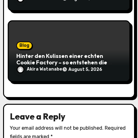
Blog
Hinter den Kulissen einer echten
Cookie Factory – so entstehen die
saftigsten Keks-Innovationen
Akira Watanabe
August 5, 2026
Leave a Reply
Your email address will not be published.
Required
fields are marked
*