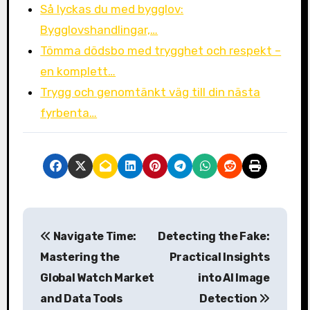
Så lyckas du med bygglov:
Bygglovshandlingar,…
Tömma dödsbo med trygghet och respekt –
en komplett…
Trygg och genomtänkt väg till din nästa
fyrbenta…
P
Navigate Time:
Detecting the Fake:
o
Mastering the
Practical Insights
s
Global Watch Market
into AI Image
and Data Tools
Detection
t