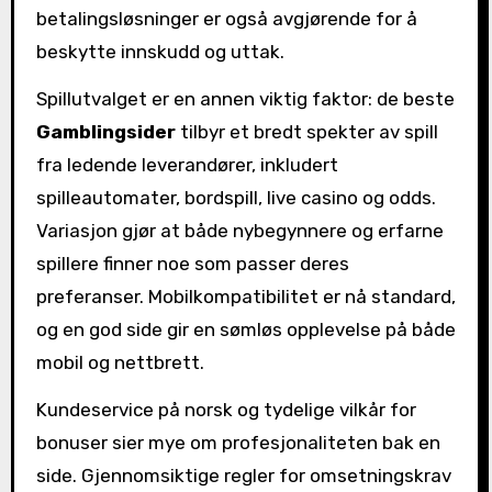
betalingsløsninger er også avgjørende for å
beskytte innskudd og uttak.
Spillutvalget er en annen viktig faktor: de beste
Gamblingsider
tilbyr et bredt spekter av spill
fra ledende leverandører, inkludert
spilleautomater, bordspill, live casino og odds.
Variasjon gjør at både nybegynnere og erfarne
spillere finner noe som passer deres
preferanser. Mobilkompatibilitet er nå standard,
og en god side gir en sømløs opplevelse på både
mobil og nettbrett.
Kundeservice på norsk og tydelige vilkår for
bonuser sier mye om profesjonaliteten bak en
side. Gjennomsiktige regler for omsetningskrav