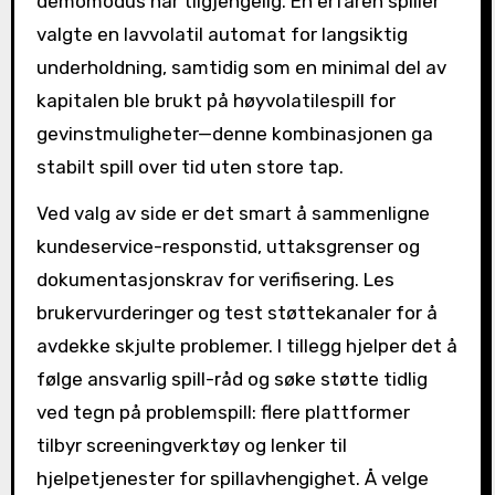
demomodus når tilgjengelig. En erfaren spiller
valgte en lavvolatil automat for langsiktig
underholdning, samtidig som en minimal del av
kapitalen ble brukt på høyvolatilespill for
gevinstmuligheter—denne kombinasjonen ga
stabilt spill over tid uten store tap.
Ved valg av side er det smart å sammenligne
kundeservice-responstid, uttaksgrenser og
dokumentasjonskrav for verifisering. Les
brukervurderinger og test støttekanaler for å
avdekke skjulte problemer. I tillegg hjelper det å
følge ansvarlig spill-råd og søke støtte tidlig
ved tegn på problemspill: flere plattformer
tilbyr screeningverktøy og lenker til
hjelpetjenester for spillavhengighet. Å velge