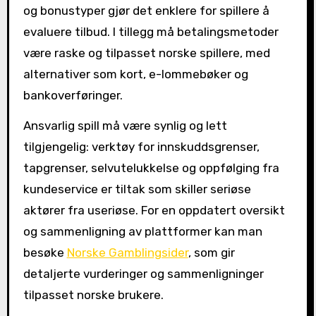
og bonustyper gjør det enklere for spillere å
evaluere tilbud. I tillegg må betalingsmetoder
være raske og tilpasset norske spillere, med
alternativer som kort, e-lommebøker og
bankoverføringer.
Ansvarlig spill må være synlig og lett
tilgjengelig: verktøy for innskuddsgrenser,
tapgrenser, selvutelukkelse og oppfølging fra
kundeservice er tiltak som skiller seriøse
aktører fra useriøse. For en oppdatert oversikt
og sammenligning av plattformer kan man
besøke
Norske Gamblingsider
, som gir
detaljerte vurderinger og sammenligninger
tilpasset norske brukere.