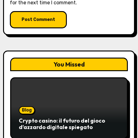
for the next time I comment.
You Missed
Blog
Crypto casino: il futuro del gioco
d’azzardo digitale spiegato