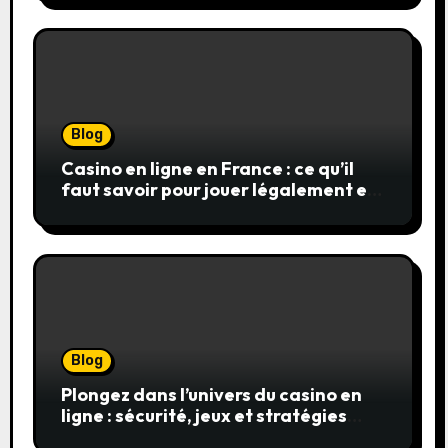
Blog
Casino en ligne en France : ce qu’il
faut savoir pour jouer légalement et
en toute sécurité
Blog
Plongez dans l’univers du casino en
ligne : sécurité, jeux et stratégies
gagnantes