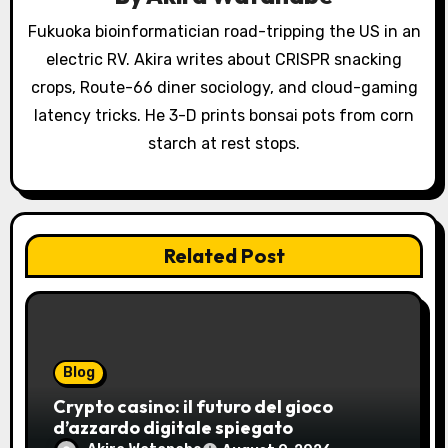
t
Fukuoka bioinformatician road-tripping the US in an
electric RV. Akira writes about CRISPR snacking
i
crops, Route-66 diner sociology, and cloud-gaming
o
latency tricks. He 3-D prints bonsai pots from corn
starch at rest stops.
n
Related Post
Blog
Crypto casino: il futuro del gioco
d’azzardo digitale spiegato