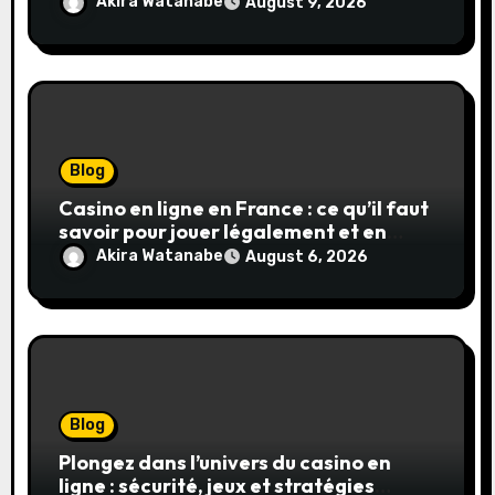
Akira Watanabe
August 9, 2026
Blog
Casino en ligne en France : ce qu’il faut
savoir pour jouer légalement et en
toute sécurité
Akira Watanabe
August 6, 2026
Blog
Plongez dans l’univers du casino en
ligne : sécurité, jeux et stratégies