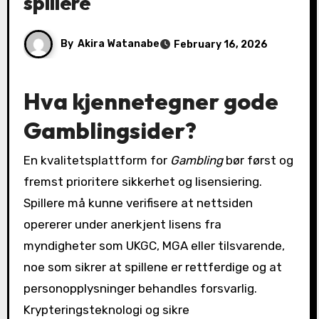
spillere
By
Akira Watanabe
February 16, 2026
Hva kjennetegner gode
Gamblingsider
?
En kvalitetsplattform for
Gambling
bør først og
fremst prioritere sikkerhet og lisensiering.
Spillere må kunne verifisere at nettsiden
opererer under anerkjent lisens fra
myndigheter som UKGC, MGA eller tilsvarende,
noe som sikrer at spillene er rettferdige og at
personopplysninger behandles forsvarlig.
Krypteringsteknologi og sikre