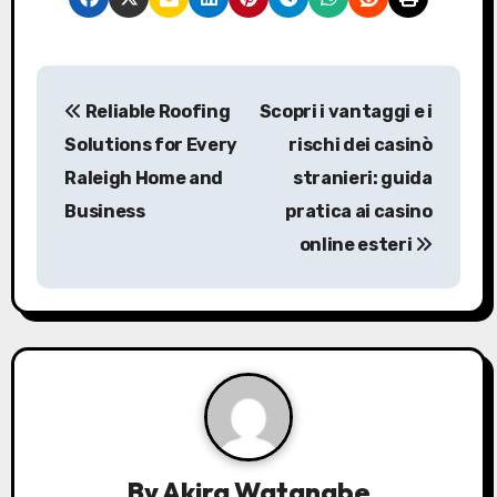
P
Reliable Roofing
Scopri i vantaggi e i
o
Solutions for Every
rischi dei casinò
s
Raleigh Home and
stranieri: guida
Business
pratica ai casino
t
online esteri
n
a
v
i
g
a
By
Akira Watanabe