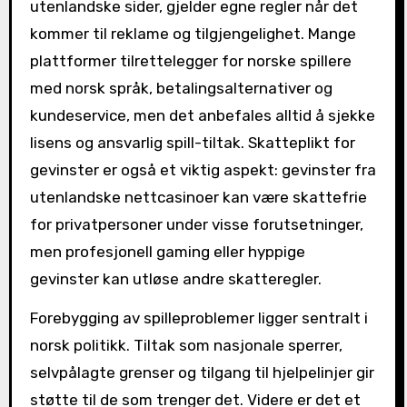
utenlandske sider, gjelder egne regler når det
kommer til reklame og tilgjengelighet. Mange
plattformer tilrettelegger for norske spillere
med norsk språk, betalingsalternativer og
kundeservice, men det anbefales alltid å sjekke
lisens og ansvarlig spill-tiltak. Skatteplikt for
gevinster er også et viktig aspekt: gevinster fra
utenlandske nettcasinoer kan være skattefrie
for privatpersoner under visse forutsetninger,
men profesjonell gaming eller hyppige
gevinster kan utløse andre skatteregler.
Forebygging av spilleproblemer ligger sentralt i
norsk politikk. Tiltak som nasjonale sperrer,
selvpålagte grenser og tilgang til hjelpelinjer gir
støtte til de som trenger det. Videre er det et