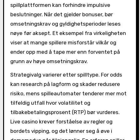
spillplattformen kan forhindre impulsive
beslutninger. Når det gjelder bonuser, bør
omsetningskrav og gyldighetsperioder leses
nøye før aksept. Et eksempel fra virkeligheten
viser at mange spillere misforstår vilkår og
ender opp med å tape mer enn forventet på
grunn av høye omsetningskrav.
Strategivalg varierer etter spilltype. For odds
kan research på lagform og skader redusere
risiko, mens spilleautomater tenderer mer mot
tilfeldig utfall hvor volatilitet og
tilbakebetalingsprosent (RTP) bør vurderes.
Live casino krever forståelse av regler og
bordets vipping, og det lønner seg å øve i