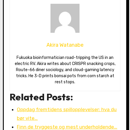
Akira Watanabe
Fukuoka bioinformatician road-tripping the US in an
electric RV. Akira writes about CRISPR snacking crops,
Route-66 diner sociology, and cloud-gaming latency
tricks. He 3-D prints bonsai pots from corn starch at
rest stops.
Related Posts:
Oppdag fremtidens spillopplevelser: hva du
bør vite…
Finn de tryggeste og mest underholdende…