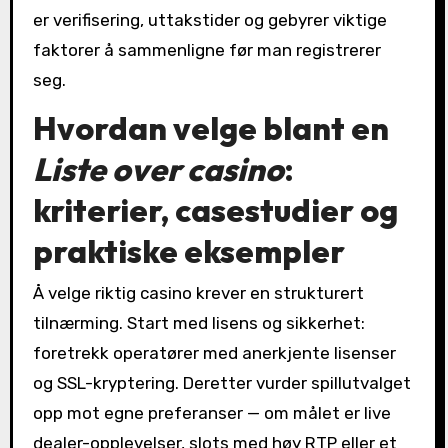
er verifisering, uttakstider og gebyrer viktige
faktorer å sammenligne før man registrerer
seg.
Hvordan velge blant en
Liste over casino
:
kriterier, casestudier og
praktiske eksempler
Å velge riktig casino krever en strukturert
tilnærming. Start med lisens og sikkerhet:
foretrekk operatører med anerkjente lisenser
og SSL-kryptering. Deretter vurder spillutvalget
opp mot egne preferanser — om målet er live
dealer-opplevelser, slots med høy RTP eller et