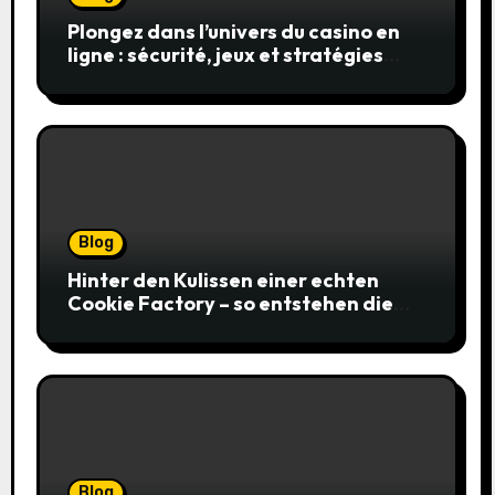
Plongez dans l’univers du casino en
ligne : sécurité, jeux et stratégies
gagnantes
Blog
Hinter den Kulissen einer echten
Cookie Factory – so entstehen die
saftigsten Keks-Innovationen
Blog