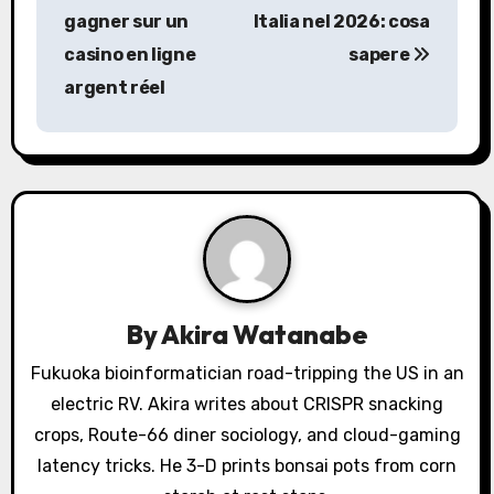
s
gagner sur un
Italia nel 2026: cosa
casino en ligne
sapere
t
argent réel
n
a
v
i
g
a
By
Akira Watanabe
t
Fukuoka bioinformatician road-tripping the US in an
electric RV. Akira writes about CRISPR snacking
i
crops, Route-66 diner sociology, and cloud-gaming
o
latency tricks. He 3-D prints bonsai pots from corn