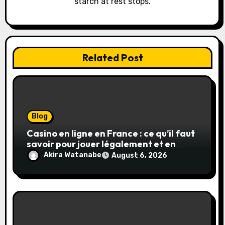
starch at rest stops.
n
Related Post
Blog
Casino en ligne en France : ce qu’il faut
savoir pour jouer légalement et en
toute sécurité
Akira Watanabe
August 6, 2026