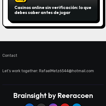
Casinos online sin verificación: lo que
debes saber antes de jugar
Contact
Let’s work together:
RafaelMetz6544@hotmail.com
Brainsight by Reeracoen