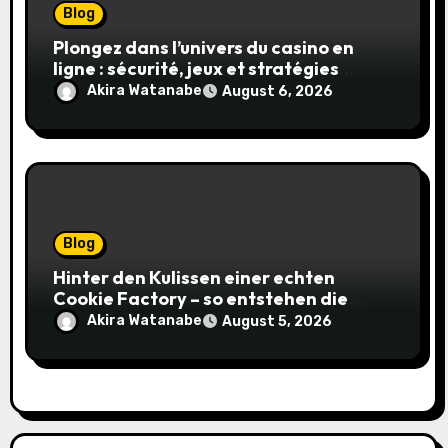
Blog
Plongez dans l’univers du casino en
ligne : sécurité, jeux et stratégies
gagnantes
Akira Watanabe
August 6, 2026
Blog
Hinter den Kulissen einer echten
Cookie Factory – so entstehen die
saftigsten Keks-Innovationen
Akira Watanabe
August 5, 2026