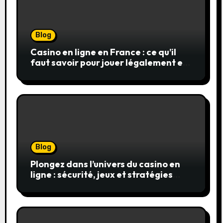
Blog
Casino en ligne en France : ce qu’il
faut savoir pour jouer légalement et
en toute sécurité
Blog
Plongez dans l’univers du casino en
ligne : sécurité, jeux et stratégies
gagnantes