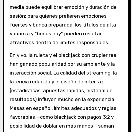
media puede equilibrar emoción y duración de
sesión; para quienes prefieren emociones
fuertes y banca preparada, los títulos de alta
varianza y “bonus buy” pueden resultar
atractivos dentro de límites responsables.
En vivo, la ruleta y el blackjack con crupier real
han ganado popularidad por su ambiente y la
interacción social. La calidad del streaming, la
latencia reducida y el diseño de interfaz
(estadísticas, apuestas rápidas, historial de
resultados) influyen mucho en la experiencia.
Mesas en español, límites adecuados y reglas
favorables —como blackjack con pagos 3:2 y
posibilidad de doblar en más manos— suman