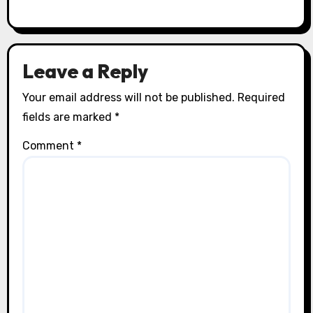
Leave a Reply
Your email address will not be published.
Required
fields are marked
*
Comment
*