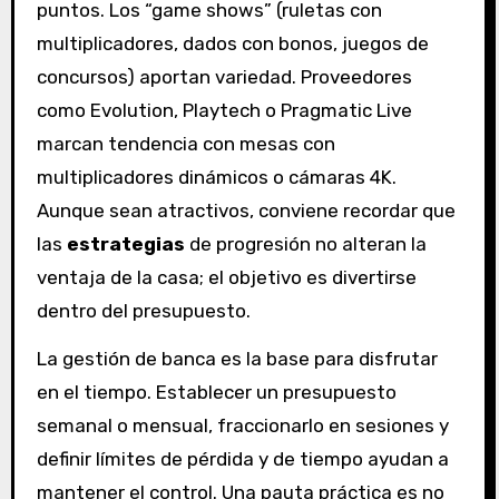
puntos. Los “game shows” (ruletas con
multiplicadores, dados con bonos, juegos de
concursos) aportan variedad. Proveedores
como Evolution, Playtech o Pragmatic Live
marcan tendencia con mesas con
multiplicadores dinámicos o cámaras 4K.
Aunque sean atractivos, conviene recordar que
las
estrategias
de progresión no alteran la
ventaja de la casa; el objetivo es divertirse
dentro del presupuesto.
La gestión de banca es la base para disfrutar
en el tiempo. Establecer un presupuesto
semanal o mensual, fraccionarlo en sesiones y
definir límites de pérdida y de tiempo ayudan a
mantener el control. Una pauta práctica es no