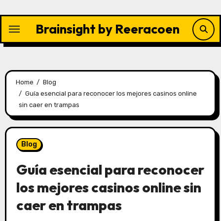
Skip
to
Brainsight by Reeracoen
content
Home
Blog
Guía esencial para reconocer los mejores casinos online
sin caer en trampas
Blog
Guía esencial para reconocer
los mejores casinos online sin
caer en trampas