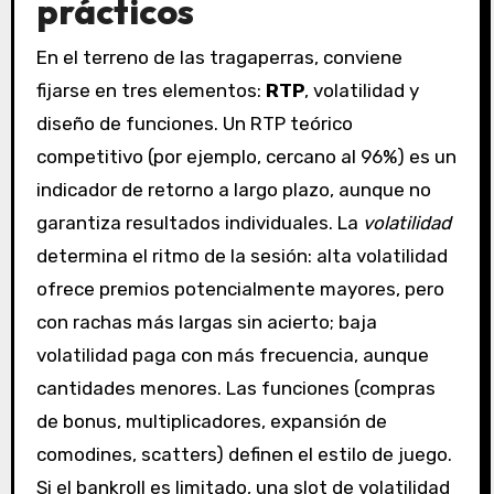
prácticos
En el terreno de las tragaperras, conviene
fijarse en tres elementos:
RTP
, volatilidad y
diseño de funciones. Un RTP teórico
competitivo (por ejemplo, cercano al 96%) es un
indicador de retorno a largo plazo, aunque no
garantiza resultados individuales. La
volatilidad
determina el ritmo de la sesión: alta volatilidad
ofrece premios potencialmente mayores, pero
con rachas más largas sin acierto; baja
volatilidad paga con más frecuencia, aunque
cantidades menores. Las funciones (compras
de bonus, multiplicadores, expansión de
comodines, scatters) definen el estilo de juego.
Si el bankroll es limitado, una slot de volatilidad