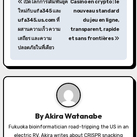
เปิดโลกการเดิมพันยุค
Casino en crypto : le
o
ใหม่กับ ufa345 และ
nouveau standard
s
ufa345.us.com ที่
du jeu en ligne,
ผสานความเร็ว ความ
transparent, rapide
t
เสถียร และความ
et sans frontières
n
ปลอดภัยในที่เดียว
a
v
i
g
a
By
Akira Watanabe
t
Fukuoka bioinformatician road-tripping the US in an
i
electric RV. Akira writes about CRISPR snacking