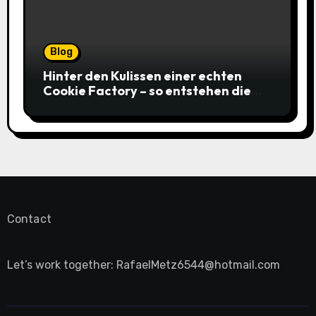
Blog
Hinter den Kulissen einer echten
Cookie Factory – so entstehen die
saftigsten Keks-Innovationen
Contact
Let’s work together:
RafaelMetz6544@hotmail.com