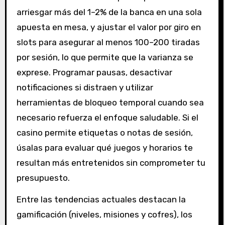
arriesgar más del 1–2% de la banca en una sola
apuesta en mesa, y ajustar el valor por giro en
slots para asegurar al menos 100–200 tiradas
por sesión, lo que permite que la varianza se
exprese. Programar pausas, desactivar
notificaciones si distraen y utilizar
herramientas de bloqueo temporal cuando sea
necesario refuerza el enfoque saludable. Si el
casino permite etiquetas o notas de sesión,
úsalas para evaluar qué juegos y horarios te
resultan más entretenidos sin comprometer tu
presupuesto.
Entre las tendencias actuales destacan la
gamificación (niveles, misiones y cofres), los