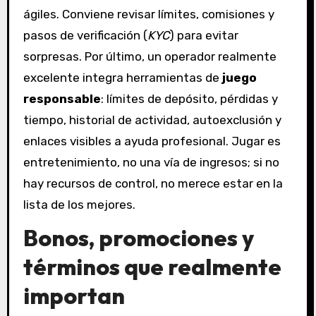
ágiles. Conviene revisar límites, comisiones y
pasos de verificación (
KYC
) para evitar
sorpresas. Por último, un operador realmente
excelente integra herramientas de
juego
responsable
: límites de depósito, pérdidas y
tiempo, historial de actividad, autoexclusión y
enlaces visibles a ayuda profesional. Jugar es
entretenimiento, no una vía de ingresos; si no
hay recursos de control, no merece estar en la
lista de los mejores.
Bonos, promociones y
términos que realmente
importan