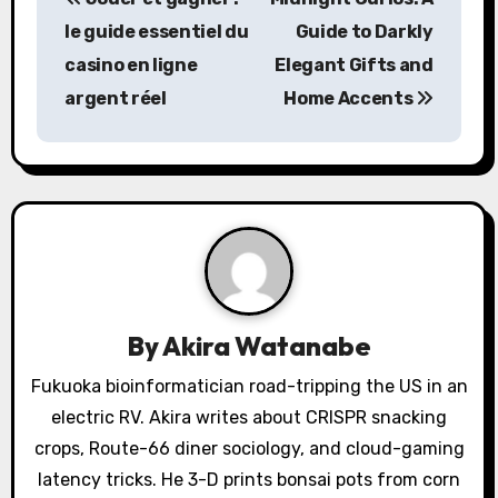
o
le guide essentiel du
Guide to Darkly
s
casino en ligne
Elegant Gifts and
argent réel
Home Accents
t
n
a
v
i
g
By
Akira Watanabe
a
Fukuoka bioinformatician road-tripping the US in an
electric RV. Akira writes about CRISPR snacking
t
crops, Route-66 diner sociology, and cloud-gaming
i
latency tricks. He 3-D prints bonsai pots from corn