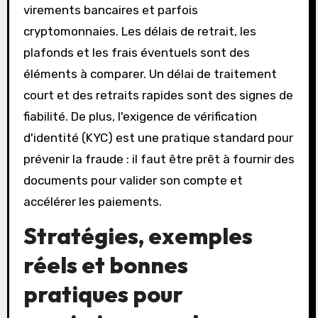
virements bancaires et parfois
cryptomonnaies. Les délais de retrait, les
plafonds et les frais éventuels sont des
éléments à comparer. Un délai de traitement
court et des retraits rapides sont des signes de
fiabilité. De plus, l'exigence de vérification
d'identité (KYC) est une pratique standard pour
prévenir la fraude : il faut être prêt à fournir des
documents pour valider son compte et
accélérer les paiements.
Stratégies, exemples
réels et bonnes
pratiques pour