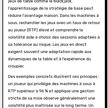
jeux de table comme le blackjack,
l'apprentissage de la stratégie de base peut
réduire l'avantage maison. Dans les machines à
sous, rechercher les jeux avec un taux de retour
au joueur (RTP) élevé et comprendre la
volatilité aide à choisir des sessions adaptées à
sa tolérance au risque. Les jeux en direct
exigent souvent une adaptation rapide aux
dynamiques de la table et à l'expérience du
croupier.
Des exemples concrets illustrent ces principes :
un joueur qui privilégie des machines à sous à
RTP supérieur à 96 % et applique une gestion
stricte de sa mise observe généralement une
volatilité plus maîtrisée sur le long terme. Un