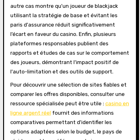
autre cas montre qu'un joueur de blackjack
utilisant la stratégie de base et évitant les
paris d'assurance réduit significativement
l'écart en faveur du casino. Enfin, plusieurs
plateformes responsables publient des
rapports et études de cas sur le comportement
des joueurs, démontrant l'impact positif de
l'auto-limitation et des outils de support.
Pour découvrir une sélection de sites fiables et
comparer les offres disponibles, consulter une
ressource spécialisée peut être utile :
casino en
ligne argent réel
fournit des informations
comparatives permettant d'identifier les
options adaptées selon le budget, le pays de