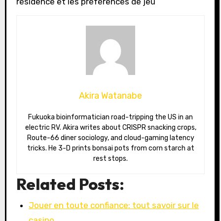
résidence et les préférences de jeu
Akira Watanabe
Fukuoka bioinformatician road-tripping the US in an
electric RV. Akira writes about CRISPR snacking crops,
Route-66 diner sociology, and cloud-gaming latency
tricks. He 3-D prints bonsai pots from corn starch at
rest stops.
Related Posts:
Jouer en toute confiance: tout savoir sur le
casino…