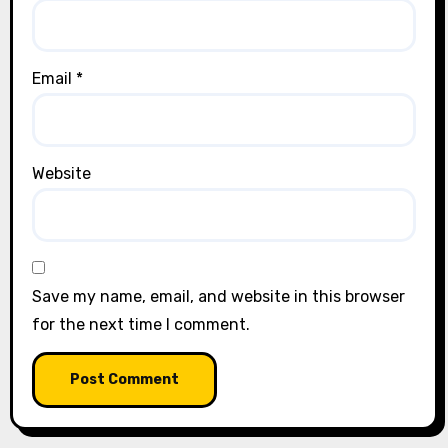
Email
*
Website
Save my name, email, and website in this browser
for the next time I comment.