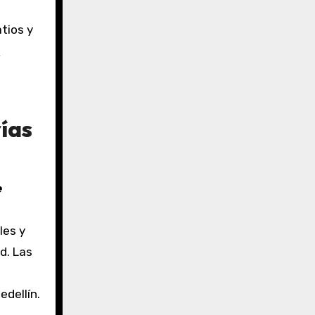
tios y
s
ías
e
les y
d. Las
edellín.