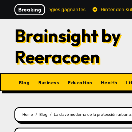
Skip
Breaking
, jeux et stratégies gagnantes
Hinter den Kulissen ei
to
content
Brainsight by
Reeracoen
Blog
Business
Education
Health
Li
Home
Blog
La clave moderna de la protección urbana: