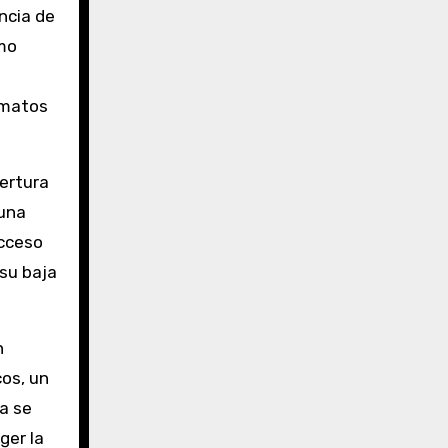
ncia de
omo
rmatos
ertura
 una
acceso
 su baja
n
cos, un
a se
ger la