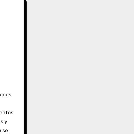
mentos
es y
n se