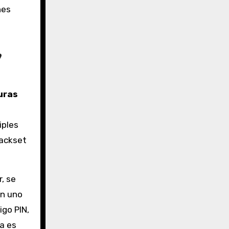
nes
,
uras
iples
backset
r, se
en uno
igo PIN,
ca es