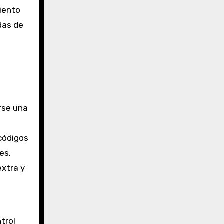
miento
das de
rse una
 códigos
es.
extra y
trol