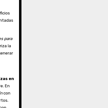
ficios
entadas
es para
iza la
generar
izas en
re. En
ín
con
rtos.
con