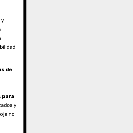
 y
a
n
bilidad
as de
s para
zados y
hoja no