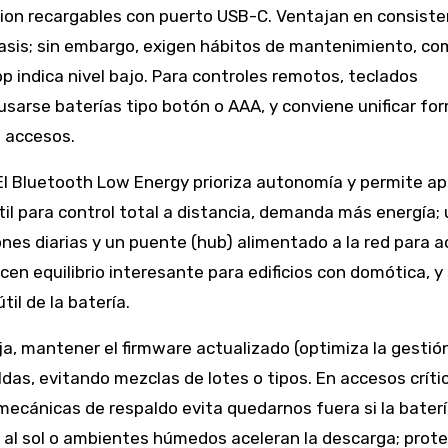
ion recargables con puerto USB-C. Ventajan en consiste
 chasis; sin embargo, exigen hábitos de mantenimiento, c
p indica nivel bajo. Para controles remotos, teclados
usarse baterías tipo botón o AAA, y conviene unificar fo
s accesos.
l Bluetooth Low Energy prioriza autonomía y permite ap
útil para control total a distancia, demanda más energía;
nes diarias y un puente (hub) alimentado a la red para 
n equilibrio interesante para edificios con domótica, y
il de la batería.
ja, mantener el firmware actualizado (optimiza la gestió
das, evitando mezclas de lotes o tipos. En accesos críti
ecánicas de respaldo evita quedarnos fuera si la baterí
a al sol o ambientes húmedos aceleran la descarga; prote