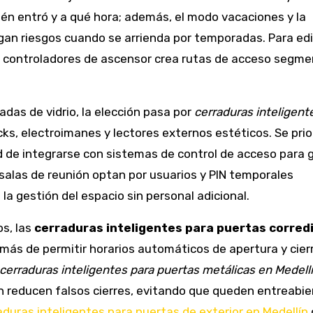
uién entró y a qué hora; además, el modo vacaciones y la
an riesgos cuando se arrienda por temporadas. Para edi
s y controladores de ascensor crea rutas de acceso segm
adas de vidrio, la elección pasa por
cerraduras inteligent
ks, electroimanes y lectores externos estéticos. Se prior
ad de integrarse con sistemas de control de acceso para 
salas de reunión optan por usuarios y PIN temporales
la gestión del espacio sin personal adicional.
os, las
cerraduras inteligentes para puertas corred
demás de permitir horarios automáticos de apertura y cier
cerraduras inteligentes para puertas metálicas en Medell
n reducen falsos cierres, evitando que queden entreabie
aduras inteligentes para puertas de exterior en Medellín