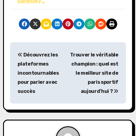
panelowy,…
P
Découvrez les
Trouver le véritable
o
plateformes
champion : quel est
s
incontournables
le meilleur site de
pour parier avec
paris sportif
t
succès
aujourd’hui ?
n
a
v
i