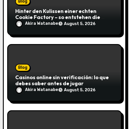
Blog
Hinter den Kulissen einer echten
Cookie Factory – so entstehen die
saftigsten Keks-Innovationen
Akira Watanabe
August 5, 2026
Blog
Casinos online sin verificación: lo que
debes saber antes de jugar
Akira Watanabe
August 5, 2026