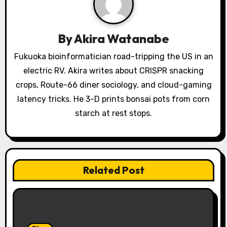
g
a
By
Akira Watanabe
t
Fukuoka bioinformatician road-tripping the US in an
electric RV. Akira writes about CRISPR snacking
i
crops, Route-66 diner sociology, and cloud-gaming
o
latency tricks. He 3-D prints bonsai pots from corn
starch at rest stops.
n
Related Post