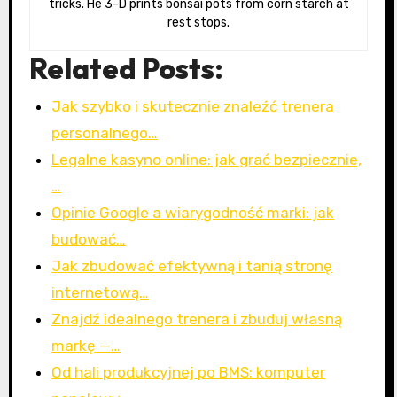
tricks. He 3-D prints bonsai pots from corn starch at
rest stops.
Related Posts:
Jak szybko i skutecznie znaleźć trenera
personalnego…
Legalne kasyno online: jak grać bezpiecznie,
…
Opinie Google a wiarygodność marki: jak
budować…
Jak zbudować efektywną i tanią stronę
internetową…
Znajdź idealnego trenera i zbuduj własną
markę —…
Od hali produkcyjnej po BMS: komputer