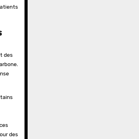
atients
s
nt des
carbone.
onse
rtains
ces
pour des