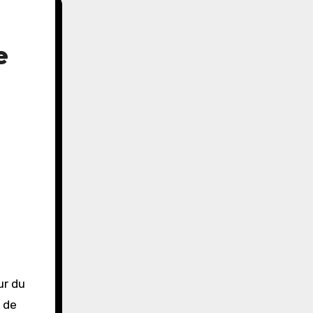
e
ur du
e de