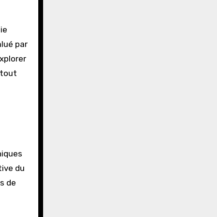
ie
alué par
xplorer
 tout
niques
tive du
es de