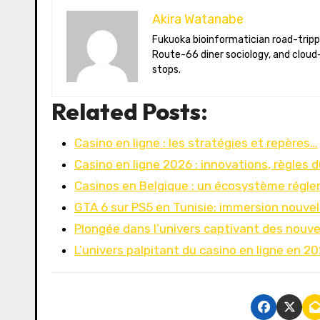
Akira Watanabe
Fukuoka bioinformatician road-tripping the US in an electric RV. Akira writes about CRISPR snacking crops,
Route-66 diner sociology, and cloud-
stops.
Related Posts:
Casino en ligne : les stratégies et repères…
Casino en ligne 2026 : innovations, règles d
Casinos en Belgique : un écosystème régl
GTA 6 sur PS5 en Tunisie: immersion nouvel
Plongée dans l’univers captivant des nouv
L’univers palpitant du casino en ligne en 20