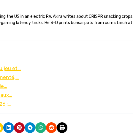
gaming latency tricks. He 3-D prints bonsai pots from corn starch at
u jeu et…
ementé,…
le…
eaux…
26 :…