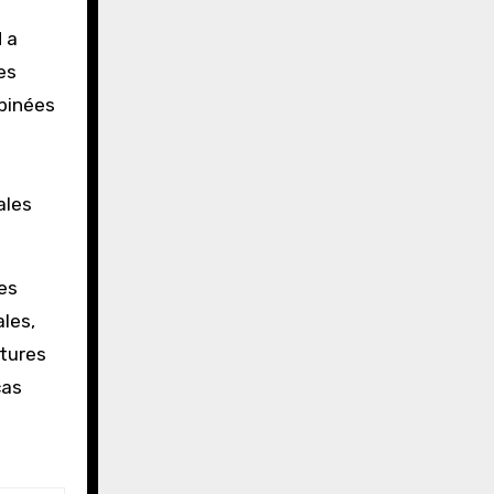
l
a
es
binées
ales
es
les,
ctures
cas