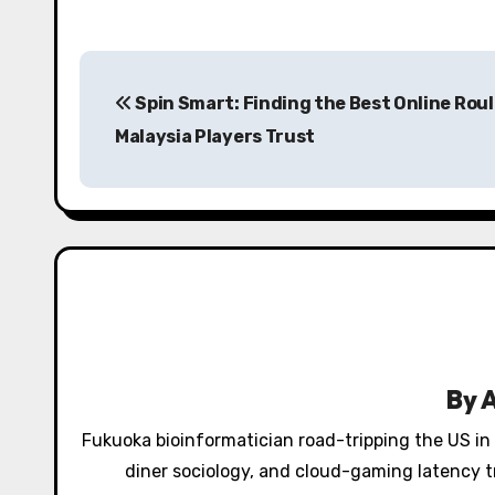
P
Spin Smart: Finding the Best Online Rou
o
Malaysia Players Trust
s
t
n
a
v
i
By
g
Fukuoka bioinformatician road-tripping the US in
a
diner sociology, and cloud-gaming latency tr