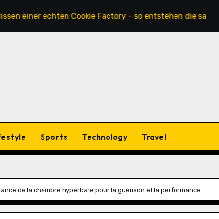
ner echten Cookie Factory – so entstehen die saftigsten K
festyle
Sports
Technology
Travel
sance de la chambre hyperbare pour la guérison et la performance