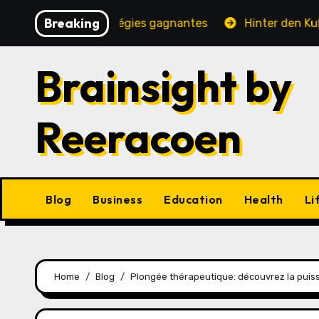
Skip
Breaking
é, jeux et stratégies gagnantes
Hinter den Kulissen ei
to
content
Brainsight by
Reeracoen
Blog
Business
Education
Health
Li
Home
Blog
Plongée thérapeutique: découvrez la puis