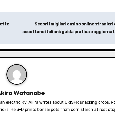
lette
Scopri i migliori
casino online stranieri
accettano italiani
: guida pratica e aggiorna
Akira Watanabe
 an electric RV. Akira writes about CRISPR snacking crops, 
icks. He 3-D prints bonsai pots from corn starch at rest sto