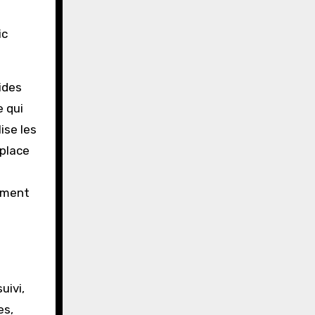
ic
uides
e qui
ise les
place
ement
uivi,
es,