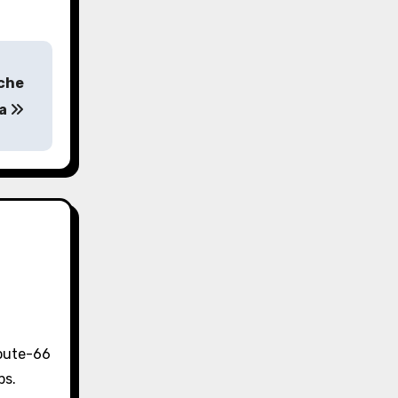
 che
ta
Route-66
ps.