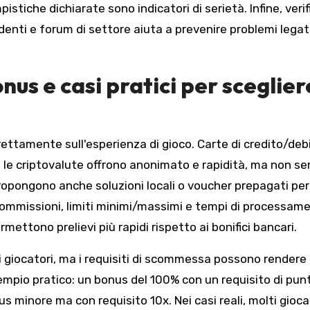
stiche dichiarate sono indicatori di serietà. Infine, verif
denti e forum di settore aiuta a prevenire problemi legat
s e casi pratici per sceglier
ettamente sull'esperienza di gioco. Carte di credito/deb
usi; le criptovalute offrono anonimato e rapidità, ma non s
opongono anche soluzioni locali o voucher prepagati per
 commissioni, limiti minimi/massimi e tempi di processam
mettono prelievi più rapidi rispetto ai bonifici bancari.
giocatori, ma i requisiti di scommessa possono rendere di
empio pratico: un bonus del 100% con un requisito di pun
 minore ma con requisito 10x. Nei casi reali, molti gioca