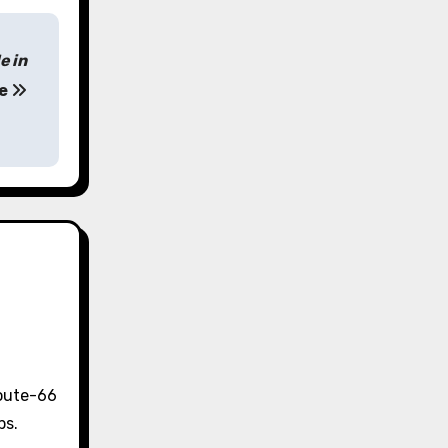
e in
pe
Route-66
ps.