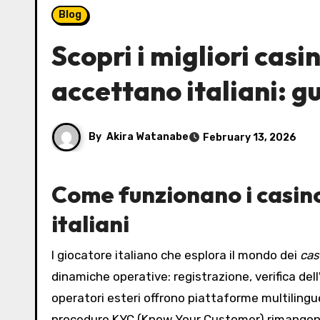
Blog
Scopri i migliori
casin
accettano italiani
: g
By
Akira Watanabe
February 13, 2026
Come funzionano i casino
italiani
I giocatore italiano che esplora il mondo dei
cas
dinamiche operative: registrazione, verifica dell
operatori esteri offrono piattaforme multilingue
procedure KYC (Know Your Customer) rimangono