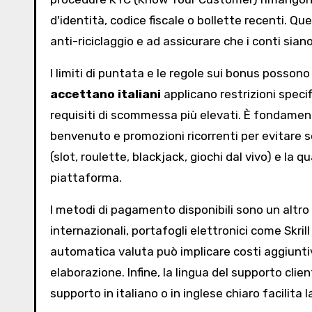
d'identità, codice fiscale o bollette recenti. Q
anti-riciclaggio e ad assicurare che i conti sian
I limiti di puntata e le regole sui bonus posson
accettano italiani
applicano restrizioni speci
requisiti di scommessa più elevati. È fondamenta
benvenuto e promozioni ricorrenti per evitare so
(slot, roulette, blackjack, giochi dal vivo) e la
piattaforma.
I metodi di pagamento disponibili sono un altro 
internazionali, portafogli elettronici come Skrill
automatica valuta può implicare costi aggiuntivi
elaborazione. Infine, la lingua del supporto clien
supporto in italiano o in inglese chiaro facilita 