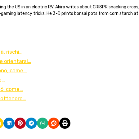
gaming latency tricks. He 3-D prints bonsai pots from corn starch at
à, rischi…
e orientarsi…
sono, come…
no…
026: come…
 ottenere…