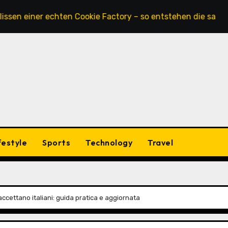
ner echten Cookie Factory – so entstehen die saftigsten Ke
festyle
Sports
Technology
Travel
 accettano italiani: guida pratica e aggiornata