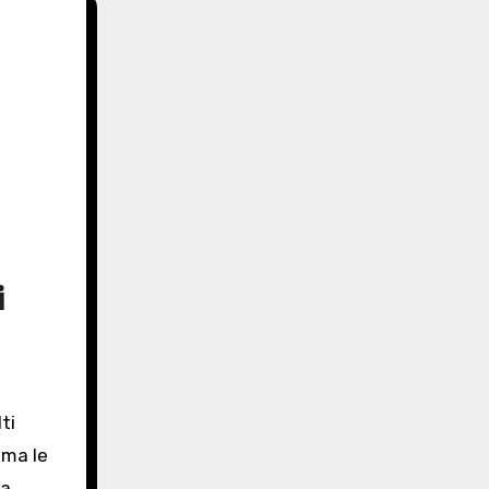
i
ti
 ma le
ta