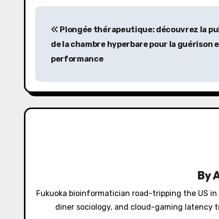
P
Plongée thérapeutique: découvrez la pu
o
de la
chambre hyperbare
pour la guérison e
s
performance
t
n
a
v
i
g
By
a
Fukuoka bioinformatician road-tripping the US in
diner sociology, and cloud-gaming latency tr
t