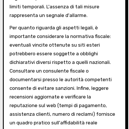
limiti temporali. L'assenza di tali misure
rappresenta un segnale d'allarme.
Per quanto riguarda gli aspetti legali, è
importante considerare la normativa fiscale:
eventuali vincite ottenute su siti esteri
potrebbero essere soggette a obblighi
dichiarativi diversi rispetto a quelli nazionali.
Consultare un consulente fiscale o
documentarsi presso le autorità competenti
consente di evitare sanzioni. Infine, leggere
recensioni aggiornate e verificare la
reputazione sul web (tempi di pagamento,
assistenza clienti, numero di reclami) fornisce
un quadro pratico sull'affidabilità reale