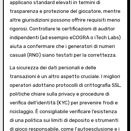
applicano standard elevati in termini di
trasparenza e protezione del giocatore, mentre
altre giurisdizioni possono offrire requisiti meno
rigorosi. Controllare le certificazioni di auditor
indipendenti (ad esempio eCOGRA o iTech Labs)
aiuta a confermare che i generatori di numeri
casuali (RNG) siano testati per la correttezza.
La sicurezza dei dati personali e delle
transazioni è un altro aspetto cruciale. I migliori
operatori adottano protocolli di crittografia SSL,
politiche chiare sulla privacy e procedure di
verifica dell'identità (KYC) per prevenire frodi e
riciclaggio. È consigliabile verificare l'esistenza
di una politica sui limiti di deposito e strumenti
di gioco responsabile, come l'autoesclusione e i