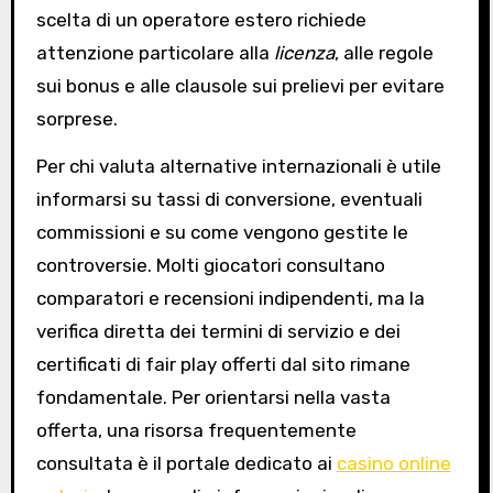
scelta di un operatore estero richiede
attenzione particolare alla
licenza
, alle regole
sui bonus e alle clausole sui prelievi per evitare
sorprese.
Per chi valuta alternative internazionali è utile
informarsi su tassi di conversione, eventuali
commissioni e su come vengono gestite le
controversie. Molti giocatori consultano
comparatori e recensioni indipendenti, ma la
verifica diretta dei termini di servizio e dei
certificati di fair play offerti dal sito rimane
fondamentale. Per orientarsi nella vasta
offerta, una risorsa frequentemente
consultata è il portale dedicato ai
casino online