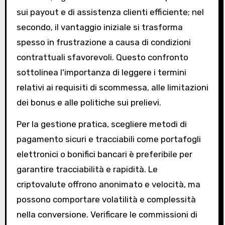
sui payout e di assistenza clienti efficiente; nel
secondo, il vantaggio iniziale si trasforma
spesso in frustrazione a causa di condizioni
contrattuali sfavorevoli. Questo confronto
sottolinea l'importanza di leggere i termini
relativi ai requisiti di scommessa, alle limitazioni
dei bonus e alle politiche sui prelievi.
Per la gestione pratica, scegliere metodi di
pagamento sicuri e tracciabili come portafogli
elettronici o bonifici bancari è preferibile per
garantire tracciabilità e rapidità. Le
criptovalute offrono anonimato e velocità, ma
possono comportare volatilità e complessità
nella conversione. Verificare le commissioni di