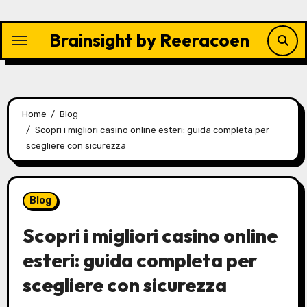
Skip
to
Brainsight by Reeracoen
content
Home
Blog
Scopri i migliori casino online esteri: guida completa per
scegliere con sicurezza
Blog
Scopri i migliori casino online
esteri: guida completa per
scegliere con sicurezza