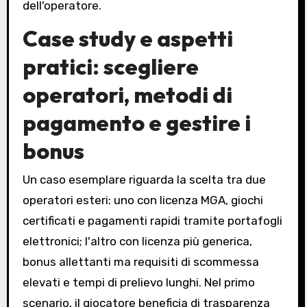
dell'operatore.
Case study e aspetti
pratici: scegliere
operatori, metodi di
pagamento e gestire i
bonus
Un caso esemplare riguarda la scelta tra due
operatori esteri: uno con licenza MGA, giochi
certificati e pagamenti rapidi tramite portafogli
elettronici; l'altro con licenza più generica,
bonus allettanti ma requisiti di scommessa
elevati e tempi di prelievo lunghi. Nel primo
scenario, il giocatore beneficia di trasparenza