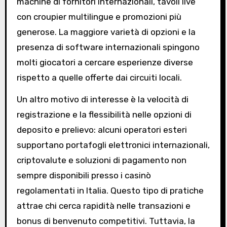
machine di fornitori internazionali, tavoli live
con croupier multilingue e promozioni più
generose. La maggiore varietà di opzioni e la
presenza di software internazionali spingono
molti giocatori a cercare esperienze diverse
rispetto a quelle offerte dai circuiti locali.
Un altro motivo di interesse è la velocità di
registrazione e la flessibilità nelle opzioni di
deposito e prelievo: alcuni operatori esteri
supportano portafogli elettronici internazionali,
criptovalute e soluzioni di pagamento non
sempre disponibili presso i casinò
regolamentati in Italia. Questo tipo di pratiche
attrae chi cerca rapidità nelle transazioni e
bonus di benvenuto competitivi. Tuttavia, la