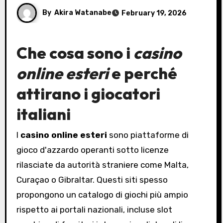
By
Akira Watanabe
February 19, 2026
Che cosa sono i
casino
online esteri
e perché
attirano i giocatori
italiani
I
casino online esteri
sono piattaforme di
gioco d'azzardo operanti sotto licenze
rilasciate da autorità straniere come Malta,
Curaçao o Gibraltar. Questi siti spesso
propongono un catalogo di giochi più ampio
rispetto ai portali nazionali, incluse slot