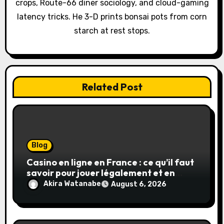
crops, Route-66 diner sociology, and cloud-gaming
n
latency tricks. He 3-D prints bonsai pots from corn
starch at rest stops.
Related Post
Blog
Casino en ligne en France : ce qu’il faut
savoir pour jouer légalement et en
toute sécurité
Akira Watanabe
August 6, 2026