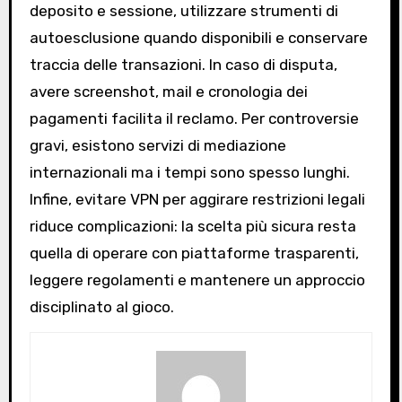
deposito e sessione, utilizzare strumenti di
autoesclusione quando disponibili e conservare
traccia delle transazioni. In caso di disputa,
avere screenshot, mail e cronologia dei
pagamenti facilita il reclamo. Per controversie
gravi, esistono servizi di mediazione
internazionali ma i tempi sono spesso lunghi.
Infine, evitare VPN per aggirare restrizioni legali
riduce complicazioni: la scelta più sicura resta
quella di operare con piattaforme trasparenti,
leggere regolamenti e mantenere un approccio
disciplinato al gioco.