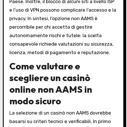
Paese. Inoltre, il blocco di alcuni siti a livello ISP
e l’uso di VPN possono complicare l’accesso e la
privacy. In sintesi, l’opzione non AAMS è
percorribile per chi accetta di gestire
autonomamente rischi e tutele: la scelta
consapevole richiede valutazioni su sicurezza,
licenza, metodi di pagamento e reputazione.
Come valutare e
scegliere un casinò
online non AAMS in
modo sicuro
La selezione di un casinò non AAMS dovrebbe
basarsi su criteri tecnici e verificabili. In primo