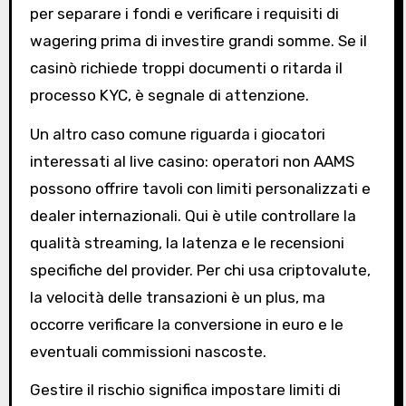
per separare i fondi e verificare i requisiti di
wagering prima di investire grandi somme. Se il
casinò richiede troppi documenti o ritarda il
processo KYC, è segnale di attenzione.
Un altro caso comune riguarda i giocatori
interessati al live casino: operatori non AAMS
possono offrire tavoli con limiti personalizzati e
dealer internazionali. Qui è utile controllare la
qualità streaming, la latenza e le recensioni
specifiche del provider. Per chi usa criptovalute,
la velocità delle transazioni è un plus, ma
occorre verificare la conversione in euro e le
eventuali commissioni nascoste.
Gestire il rischio significa impostare limiti di