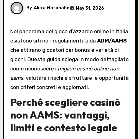
By
Akira Watanabe
May 31, 2026
Nel panorama del gioco d’azzardo online in Italia
esistono siti non regolamentati da
ADM/AAMS
che attirano giocatori per bonus e varietà di
giochi. Questa guida spiega in modo dettagliato
come riconoscere i
migliori casinò online non
aams
, valutare i rischi e sfruttare le opportunità
con criteri concreti e aggiornati.
Perché scegliere casinò
non AAMS: vantaggi,
limiti e contesto legale