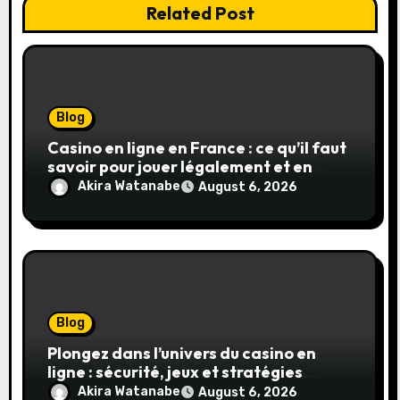
Related Post
Blog
Casino en ligne en France : ce qu’il faut
savoir pour jouer légalement et en
toute sécurité
Akira Watanabe
August 6, 2026
Blog
Plongez dans l’univers du casino en
ligne : sécurité, jeux et stratégies
gagnantes
Akira Watanabe
August 6, 2026