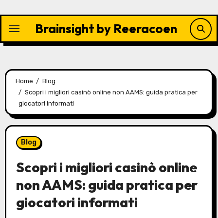
Skip
to
Brainsight by Reeracoen
content
Home
Blog
Scopri i migliori casinò online non AAMS: guida pratica per
giocatori informati
Blog
Scopri i migliori casinò online
non AAMS: guida pratica per
giocatori informati