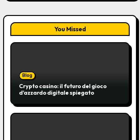
You Missed
Blog
Crypto casino: il futuro del gioco
d’azzardo digitale spiegato