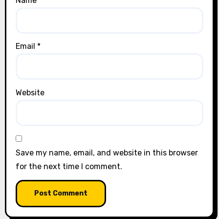
Name
*
Email
*
Website
Save my name, email, and website in this browser
for the next time I comment.