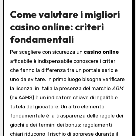
Come valutare i migliori
casino online: criteri
fondamentali
Per scegliere con sicurezza un
casino online
affidabile è indispensabile conoscere i criteri
che fanno la differenza tra un portale serio e
uno da evitare. In primo luogo bisogna verificare
la licenza: in Italia la presenza del marchio
ADM
(ex AAMS) è un indicatore chiave di legalità e
tutela del giocatore. Un altro elemento
fondamentale è la trasparenza delle regole dei
giochi e dei termini dei bonus: regolamenti
chiari riducono il rischio di sorprese durante il