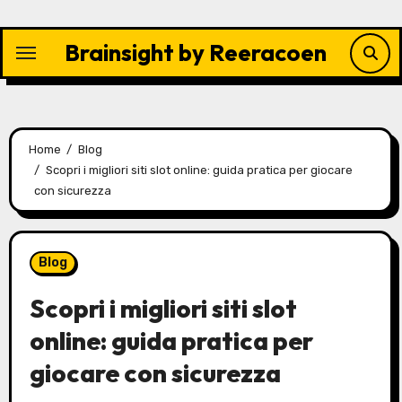
Skip
to
Brainsight by Reeracoen
content
Home
Blog
Scopri i migliori siti slot online: guida pratica per giocare
con sicurezza
Blog
Scopri i migliori siti slot
online: guida pratica per
giocare con sicurezza