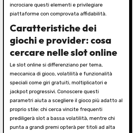
incrociare questi elementi e privilegiare
piattaforme con comprovata affidabilità.
Caratteristiche dei
giochi e provider: cosa
cercare nelle slot online
Le slot online si differenziano per tema,
meccanica di gioco, volatilità e funzionalità
speciali come giri gratuiti, moltiplicatori e
jackpot progressivi. Conoscere questi
parametri aiuta a scegliere il gioco più adatto al
proprio stile: chi cerca vincite frequenti
prediligerà slot a bassa volatilità, mentre chi
punta a grandi premi opterà per titoli ad alta