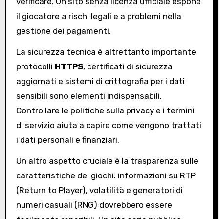
verificare. Un sito senza licenza ufficiale espone
il giocatore a rischi legali e a problemi nella
gestione dei pagamenti.
La sicurezza tecnica è altrettanto importante:
protocolli
HTTPS
, certificati di sicurezza
aggiornati e sistemi di crittografia per i dati
sensibili sono elementi indispensabili.
Controllare le politiche sulla privacy e i termini
di servizio aiuta a capire come vengono trattati
i dati personali e finanziari.
Un altro aspetto cruciale è la trasparenza sulle
caratteristiche dei giochi: informazioni su RTP
(Return to Player), volatilità e generatori di
numeri casuali (RNG) dovrebbero essere