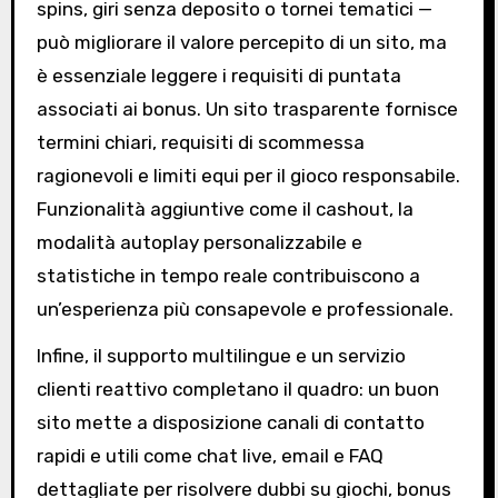
spins, giri senza deposito o tornei tematici —
può migliorare il valore percepito di un sito, ma
è essenziale leggere i requisiti di puntata
associati ai bonus. Un sito trasparente fornisce
termini chiari, requisiti di scommessa
ragionevoli e limiti equi per il gioco responsabile.
Funzionalità aggiuntive come il cashout, la
modalità autoplay personalizzabile e
statistiche in tempo reale contribuiscono a
un’esperienza più consapevole e professionale.
Infine, il supporto multilingue e un servizio
clienti reattivo completano il quadro: un buon
sito mette a disposizione canali di contatto
rapidi e utili come chat live, email e FAQ
dettagliate per risolvere dubbi su giochi, bonus