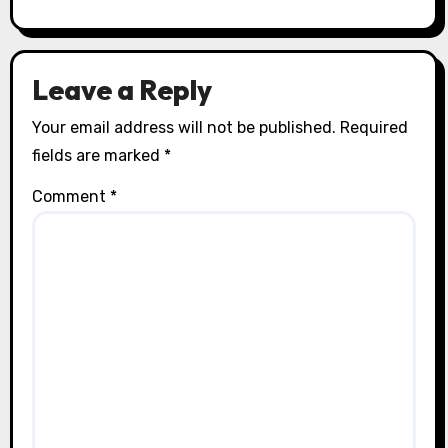
Leave a Reply
Your email address will not be published.
Required
fields are marked
*
Comment
*