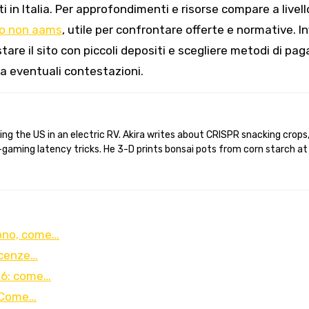
nti in Italia. Per approfondimenti e risorse compare a livell
no non aams
, utile per confrontare offerte e normative. In
tare il sito con piccoli depositi e scegliere metodi di p
lita eventuali contestazioni.
gaming latency tricks. He 3-D prints bonsai pots from corn starch at
sono, come…
licenze…
026: come…
: Come…