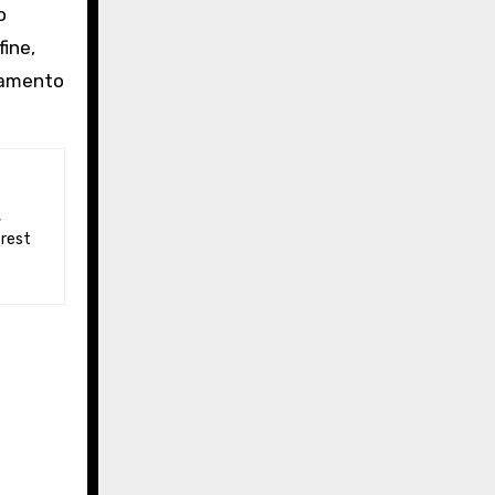
o
fine,
agamento
 rest