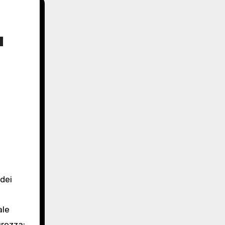
a
 dei
ale
urezza: