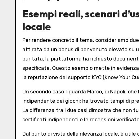
Esempi reali, scenari d’u
locale
Per rendere concreto il tema, consideriamo due s
attirata da un bonus di benvenuto elevato su un
puntata, la piattaforma ha richiesto documenti 
specificate. Questo esempio mette in evidenza la
la reputazione del supporto KYC (Know Your Cu
Un secondo caso riguarda Marco, di Napoli, che
indipendente dei giochi: ha trovato tempi di prel
La differenza tra i due casi dimostra che non tut
certificati indipendenti e le recensioni verifica
Dal punto di vista della rilevanza locale, è utile