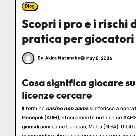
Blog
Scopri i pro e i risch
pratica per giocatori 
By
Akira Watanabe
May 8, 2026
Cosa significa giocare su
licenze cercare
Il termine
casino non aams
si riferisce a opera
Monopoli (ADM), storicamente nota come AAMS. Q
giurisdizioni come Curacao, Malta (MGA), Gibilte
comprendere che la sola presenza di una licen