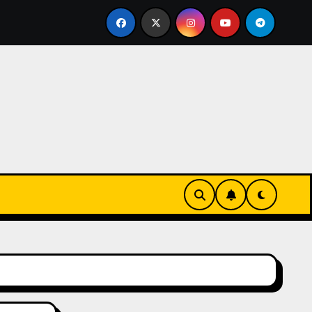
lissen einer echten Cookie Factory – so entstehen die saft