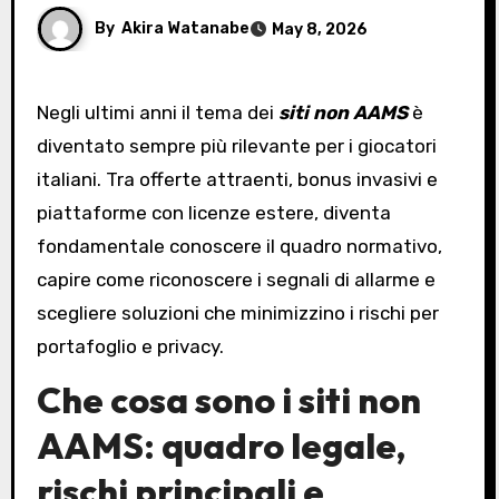
By
Akira Watanabe
May 8, 2026
Negli ultimi anni il tema dei
siti non AAMS
è
diventato sempre più rilevante per i giocatori
italiani. Tra offerte attraenti, bonus invasivi e
piattaforme con licenze estere, diventa
fondamentale conoscere il quadro normativo,
capire come riconoscere i segnali di allarme e
scegliere soluzioni che minimizzino i rischi per
portafoglio e privacy.
Che cosa sono i siti non
AAMS: quadro legale,
rischi principali e