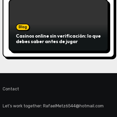
Blog
Casinos online sin verificación: lo que
debes saber antes de jugar
Contact
Let’s work together:
RafaelMetz6544@hotmail.com