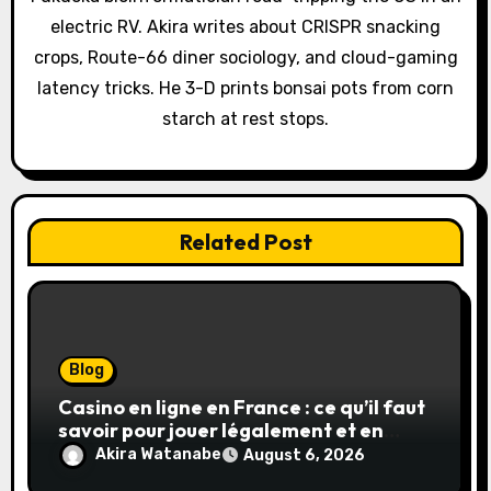
o
electric RV. Akira writes about CRISPR snacking
crops, Route-66 diner sociology, and cloud-gaming
n
latency tricks. He 3-D prints bonsai pots from corn
starch at rest stops.
Related Post
Blog
Casino en ligne en France : ce qu’il faut
savoir pour jouer légalement et en
toute sécurité
Akira Watanabe
August 6, 2026