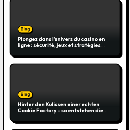
Blog
Plongez dans l’univers du casino en
ligne : sécurité, jeux et stratégies
gagnantes
Blog
Hinter den Kulissen einer echten
Cookie Factory – so entstehen die
saftigsten Keks-Innovationen