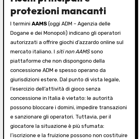
protezioni mancanti
I termini
AAMS
(oggi ADM – Agenzia delle
Dogane e dei Monopoli) indicano gli operatori
autorizzati a offrire giochi d’azzardo online sul
mercato italiano. I
siti non AAMS
sono
piattaforme che non dispongono della
concessione ADM e spesso operano da
giurisdizioni estere. Dal punto di vista legale,
l’esercizio dell’attività di gioco senza
concessione in Italia è vietato: le autorità
possono bloccare i domini, impedire transazioni
e sanzionare gli operatori. Tuttavia, per il
giocatore la situazione è più sfumata:
l’iscrizione e la fruizione possono non costituire