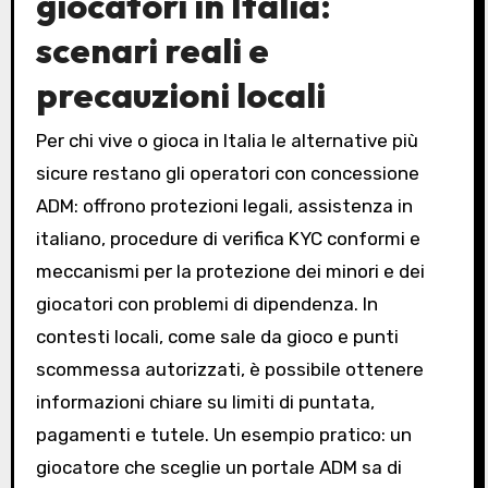
giocatori in Italia:
scenari reali e
precauzioni locali
Per chi vive o gioca in Italia le alternative più
sicure restano gli operatori con concessione
ADM: offrono protezioni legali, assistenza in
italiano, procedure di verifica KYC conformi e
meccanismi per la protezione dei minori e dei
giocatori con problemi di dipendenza. In
contesti locali, come sale da gioco e punti
scommessa autorizzati, è possibile ottenere
informazioni chiare su limiti di puntata,
pagamenti e tutele. Un esempio pratico: un
giocatore che sceglie un portale ADM sa di