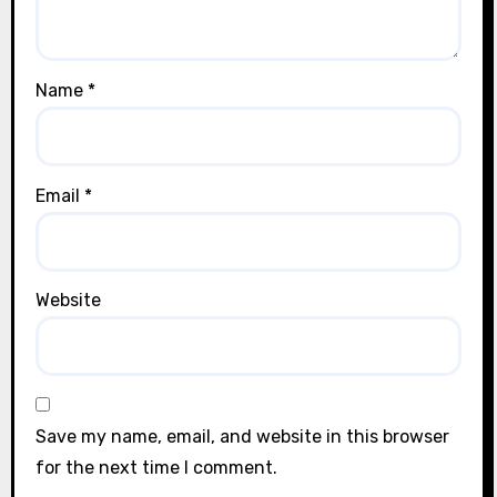
Name
*
Email
*
Website
Save my name, email, and website in this browser
for the next time I comment.