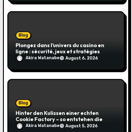
Blog
Plongez dans l’univers du casino en
ligne : sécurité, jeux et stratégies
gagnantes
Akira Watanabe
August 6, 2026
Blog
Hinter den Kulissen einer echten
Cookie Factory – so entstehen die
saftigsten Keks-Innovationen
Akira Watanabe
August 5, 2026