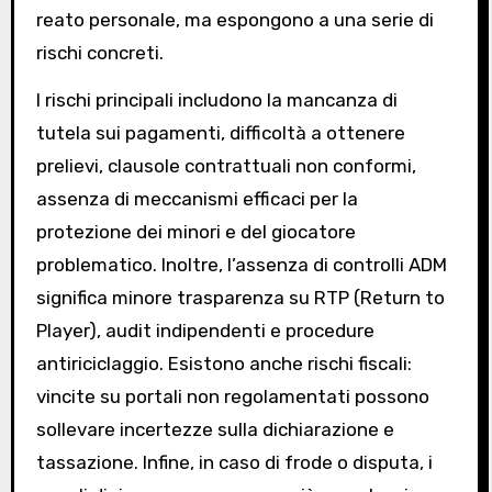
reato personale, ma espongono a una serie di
rischi concreti.
I rischi principali includono la mancanza di
tutela sui pagamenti, difficoltà a ottenere
prelievi, clausole contrattuali non conformi,
assenza di meccanismi efficaci per la
protezione dei minori e del giocatore
problematico. Inoltre, l’assenza di controlli ADM
significa minore trasparenza su RTP (Return to
Player), audit indipendenti e procedure
antiriciclaggio. Esistono anche rischi fiscali:
vincite su portali non regolamentati possono
sollevare incertezze sulla dichiarazione e
tassazione. Infine, in caso di frode o disputa, i