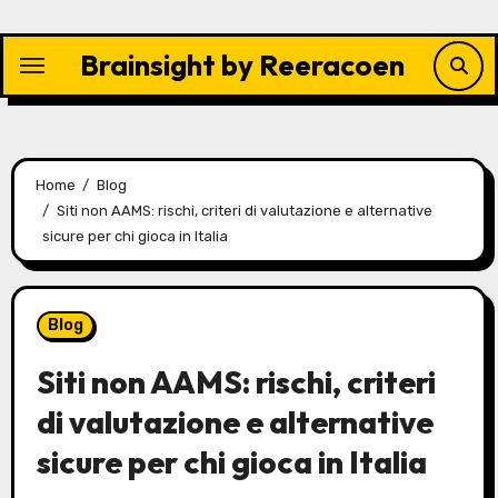
Skip
to
Brainsight by Reeracoen
content
Home
Blog
Siti non AAMS: rischi, criteri di valutazione e alternative
sicure per chi gioca in Italia
Blog
Siti non AAMS: rischi, criteri
di valutazione e alternative
sicure per chi gioca in Italia