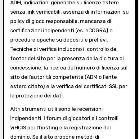
ADM, indicazioni generiche su licenze estere
senza link verificabili, assenza di informazioni su
policy di gioco responsabile, mancanza di
certificazioni indipendenti (es. eCOGRA) e
procedure opache su depositi e prelievi.
Tecniche di verifica includono il controllo del
footer del sito per la presenza della dicitura di
concessione, la ricerca del numero di licenza sul
sito dell’autorità competente (ADM o l’ente
estero citato) e la verifica dei certificati SSL per
la protezione dei dati.
Altri strumenti utili sono le recensioni
indipendenti, i forum di giocatori e i controlli
WHOIS per l’hosting e la registrazione del
dominio. Se il sito propone metodi di