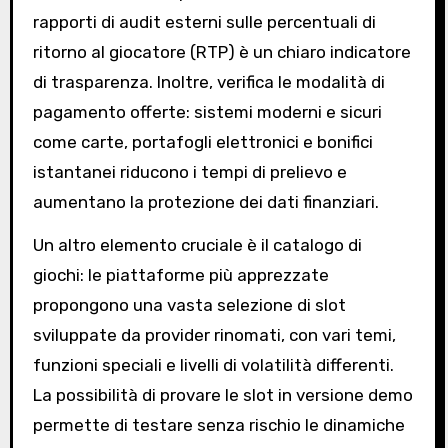
rapporti di audit esterni sulle percentuali di
ritorno al giocatore (RTP) è un chiaro indicatore
di trasparenza. Inoltre, verifica le modalità di
pagamento offerte: sistemi moderni e sicuri
come carte, portafogli elettronici e bonifici
istantanei riducono i tempi di prelievo e
aumentano la protezione dei dati finanziari.
Un altro elemento cruciale è il catalogo di
giochi: le piattaforme più apprezzate
propongono una vasta selezione di slot
sviluppate da provider rinomati, con vari temi,
funzioni speciali e livelli di volatilità differenti.
La possibilità di provare le slot in versione demo
permette di testare senza rischio le dinamiche