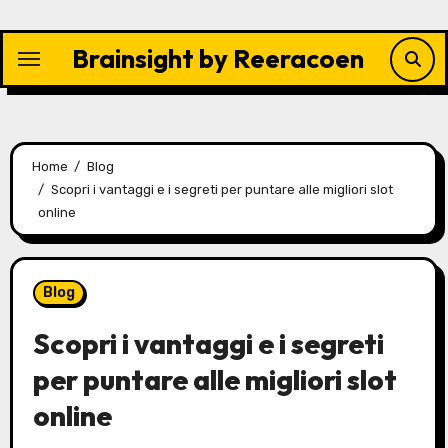
Skip
to
Brainsight by Reeracoen
content
Home
Blog
Scopri i vantaggi e i segreti per puntare alle migliori slot
online
Blog
Scopri i vantaggi e i segreti
per puntare alle migliori slot
online