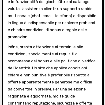
e le funzionalità dei giochi. Oltre al catalogo,
valuta l’assistenza clienti: un supporto rapido,
multicanale (chat, email, telefono) e disponibile
in lingua è indispensabile per risolvere problemi
e chiarire condizioni di bonus o regole delle
promozioni.
Infine, presta attenzione ai termini e alle
condizioni, specialmente ai requisiti di
scommessa dei bonus e alle politiche di verifica
dell’identità. Un sito che applica condizioni
chiare e non punitive è preferibile rispetto a
offerte apparentemente generose ma difficili
da convertire in prelievi. Per una selezione
ragionata e aggiornata, molte guide
confrontano reputazione, sicurezza e offerta