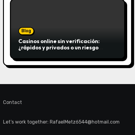
Blog
Casinos online sin verificación:
¿rápidos y privados o un riesgo
innecesario?
Contact
Let’s work together:
RafaelMetz6544@hotmail.com