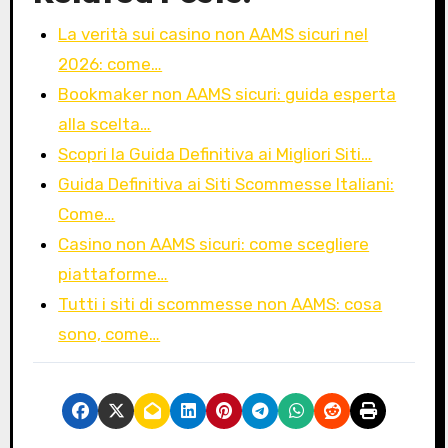
La verità sui casino non AAMS sicuri nel
2026: come…
Bookmaker non AAMS sicuri: guida esperta
alla scelta…
Scopri la Guida Definitiva ai Migliori Siti…
Guida Definitiva ai Siti Scommesse Italiani:
Come…
Casino non AAMS sicuri: come scegliere
piattaforme…
Tutti i siti di scommesse non AAMS: cosa
sono, come…