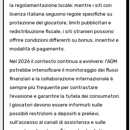
la regolamentazione locale: mentre i siti con
licenza italiana seguono regole specifiche su
protezione del giocatore, limiti pubblicitari e
redistribuzione fiscale, i siti stranieri possono
offrire condizioni differenti su bonus, incentivi e
modalità di pagamento.
Nel 2026 il contesto continua a evolvere: l'ADM
potrebbe intensificare il monitoraggio dei flussi
finanziari e la collaborazione internazionale è
sempre più frequente per contrastare
l'evasione e garantire la tutela dei consumatori.
I giocatori devono essere informati sulle
possibili restrizioni a depositi e prelievi,
sull'accesso ai canali di assistenza e sulle