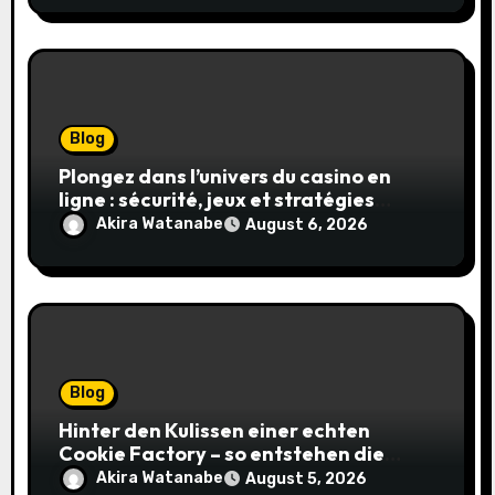
Blog
Plongez dans l’univers du casino en
ligne : sécurité, jeux et stratégies
gagnantes
Akira Watanabe
August 6, 2026
Blog
Hinter den Kulissen einer echten
Cookie Factory – so entstehen die
saftigsten Keks-Innovationen
Akira Watanabe
August 5, 2026