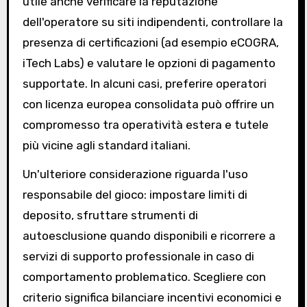
utile anche verificare la reputazione
dell'operatore su siti indipendenti, controllare la
presenza di certificazioni (ad esempio eCOGRA,
iTech Labs) e valutare le opzioni di pagamento
supportate. In alcuni casi, preferire operatori
con licenza europea consolidata può offrire un
compromesso tra operatività estera e tutele
più vicine agli standard italiani.
Un'ulteriore considerazione riguarda l'uso
responsabile del gioco: impostare limiti di
deposito, sfruttare strumenti di
autoesclusione quando disponibili e ricorrere a
servizi di supporto professionale in caso di
comportamento problematico. Scegliere con
criterio significa bilanciare incentivi economici e