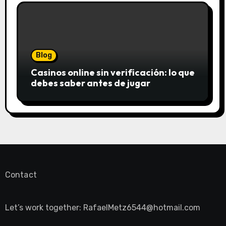
Blog
Casinos online sin verificación: lo que
debes saber antes de jugar
Contact
Let’s work together:
RafaelMetz6544@hotmail.com