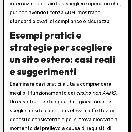
internazionali — aiuta a scegliere operatori che,
pur non avendo licenza ADM, mostrano
standard elevati di compliance e sicurezza.
Esempi pratici e
strategie per scegliere
un sito estero: casi reali
e suggerimenti
Esaminare casi pratici aiuta a comprendere
meglio il funzionamento dei
casino non AAMS
.
Un caso frequente riguarda il giocatore che
sceglie un sito con bonus elevati, effettua un
deposito consistente e poi si trova bloccato al
momento del prelievo a causa di requisiti di