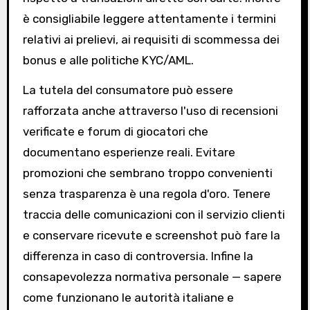
è consigliabile leggere attentamente i termini
relativi ai prelievi, ai requisiti di scommessa dei
bonus e alle politiche KYC/AML.
La tutela del consumatore può essere
rafforzata anche attraverso l'uso di recensioni
verificate e forum di giocatori che
documentano esperienze reali. Evitare
promozioni che sembrano troppo convenienti
senza trasparenza è una regola d'oro. Tenere
traccia delle comunicazioni con il servizio clienti
e conservare ricevute e screenshot può fare la
differenza in caso di controversia. Infine la
consapevolezza normativa personale — sapere
come funzionano le autorità italiane e