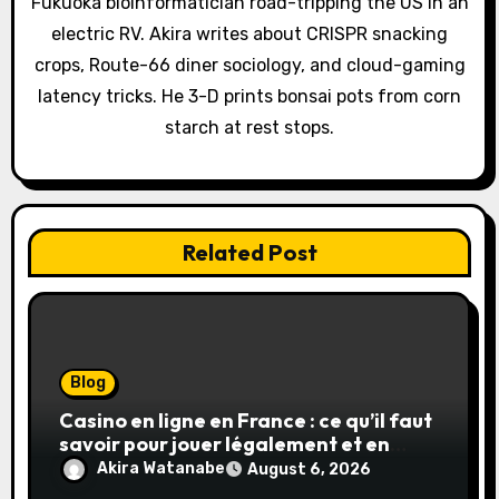
t
Fukuoka bioinformatician road-tripping the US in an
electric RV. Akira writes about CRISPR snacking
i
crops, Route-66 diner sociology, and cloud-gaming
o
latency tricks. He 3-D prints bonsai pots from corn
starch at rest stops.
n
Related Post
Blog
Casino en ligne en France : ce qu’il faut
savoir pour jouer légalement et en
toute sécurité
Akira Watanabe
August 6, 2026