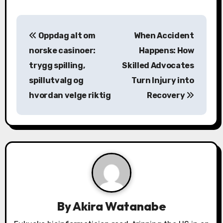
P
Oppdag alt om
When Accident
o
norske casinoer:
Happens: How
s
trygg spilling,
Skilled Advocates
spillutvalg og
Turn Injury into
t
hvordan velge riktig
Recovery
n
a
v
i
g
a
By
Akira Watanabe