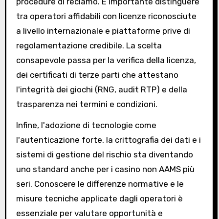
procedure di reclamo. È importante distinguere
tra operatori affidabili con licenze riconosciute
a livello internazionale e piattaforme prive di
regolamentazione credibile. La scelta
consapevole passa per la verifica della licenza,
dei certificati di terze parti che attestano
l'integrità dei giochi (RNG, audit RTP) e della
trasparenza nei termini e condizioni.
Infine, l'adozione di tecnologie come
l'autenticazione forte, la crittografia dei dati e i
sistemi di gestione del rischio sta diventando
uno standard anche per i casino non AAMS più
seri. Conoscere le differenze normative e le
misure tecniche applicate dagli operatori è
essenziale per valutare opportunità e