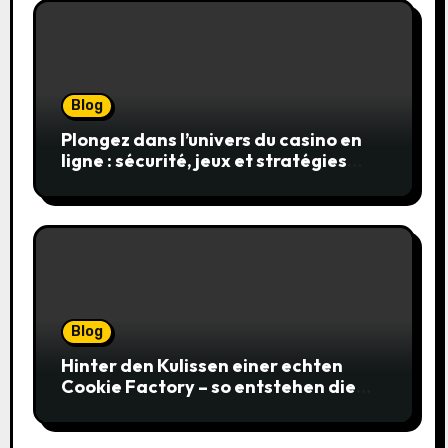
Blog
Plongez dans l’univers du casino en
ligne : sécurité, jeux et stratégies
gagnantes
Blog
Hinter den Kulissen einer echten
Cookie Factory – so entstehen die
saftigsten Keks-Innovationen