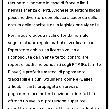
recupero di somme in caso di frode e limiti
nell'assistenza clienti. Anche le questioni fiscali
possono diventare complesse a seconda della
natura delle vincite e della legislazione vigente.
Per mitigare questi rischi è fondamentale
seguire alcune regole pratiche: verificare che
l'operatore abbia una licenza valida e
riconosciuta da un ente terzo, controllare i
report di audit indipendenti sugli RTP (Return to
Player) e preferire metodi di pagamento
tracciabili e sicuri. Strumenti come e-wallet
affidabili, carte prepagate e servizi di
pagamento con autenticazione a due fattori
offrono un livello di protezione superiore
rispetto a transazioni dirette con carte. Inoltre