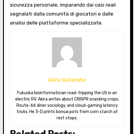
sicurezza personale, imparando dai casi reali
segnalati dalla comunità di giocatori e dalle
analisi delle piattaforme specializzate.
Akira Watanabe
Fukuoka bioinformatician road-tripping the US in an
electric RV. Akira writes about CRISPR snacking crops,
Route-66 diner sociology, and cloud-gaming latency
tricks. He 3-D prints bonsai pots from corn starch at
rest stops.
Related Posts: