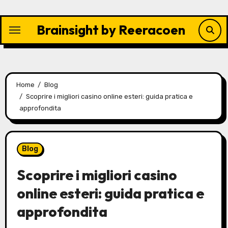
Skip
to
Brainsight by Reeracoen
content
Home
Blog
Scoprire i migliori casino online esteri: guida pratica e
approfondita
Blog
Scoprire i migliori casino
online esteri: guida pratica e
approfondita