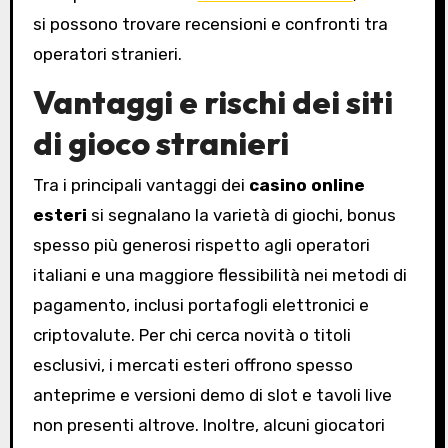
si possono trovare recensioni e confronti tra
operatori stranieri.
Vantaggi e rischi dei siti
di gioco stranieri
Tra i principali vantaggi dei
casino online
esteri
si segnalano la varietà di giochi, bonus
spesso più generosi rispetto agli operatori
italiani e una maggiore flessibilità nei metodi di
pagamento, inclusi portafogli elettronici e
criptovalute. Per chi cerca novità o titoli
esclusivi, i mercati esteri offrono spesso
anteprime e versioni demo di slot e tavoli live
non presenti altrove. Inoltre, alcuni giocatori