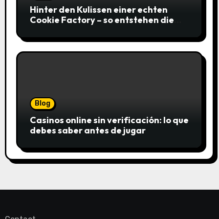
Hinter den Kulissen einer echten
Cookie Factory – so entstehen die
saftigsten Keks-Innovationen
Blog
Casinos online sin verificación: lo que
debes saber antes de jugar