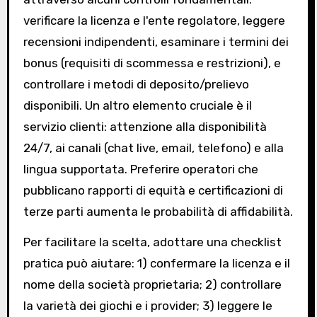
verificare la licenza e l'ente regolatore, leggere
recensioni indipendenti, esaminare i termini dei
bonus (requisiti di scommessa e restrizioni), e
controllare i metodi di deposito/prelievo
disponibili. Un altro elemento cruciale è il
servizio clienti: attenzione alla disponibilità
24/7, ai canali (chat live, email, telefono) e alla
lingua supportata. Preferire operatori che
pubblicano rapporti di equità e certificazioni di
terze parti aumenta le probabilità di affidabilità.
Per facilitare la scelta, adottare una checklist
pratica può aiutare: 1) confermare la licenza e il
nome della società proprietaria; 2) controllare
la varietà dei giochi e i provider; 3) leggere le