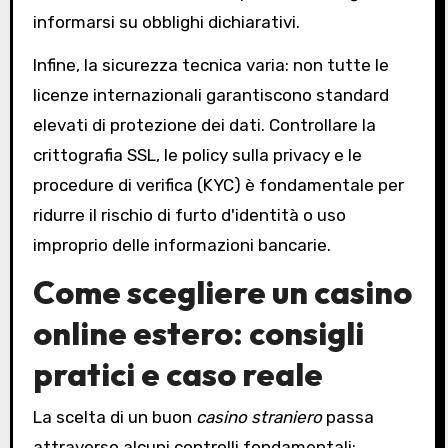
informarsi su obblighi dichiarativi.
Infine, la sicurezza tecnica varia: non tutte le
licenze internazionali garantiscono standard
elevati di protezione dei dati. Controllare la
crittografia SSL, le policy sulla privacy e le
procedure di verifica (KYC) è fondamentale per
ridurre il rischio di furto d'identità o uso
improprio delle informazioni bancarie.
Come scegliere un casino
online estero: consigli
pratici e caso reale
La scelta di un buon
casino straniero
passa
attraverso alcuni controlli fondamentali: