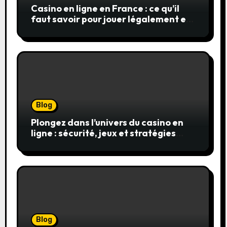
Casino en ligne en France : ce qu’il
faut savoir pour jouer légalement et
en toute sécurité
Blog
Plongez dans l’univers du casino en
ligne : sécurité, jeux et stratégies
gagnantes
Blog