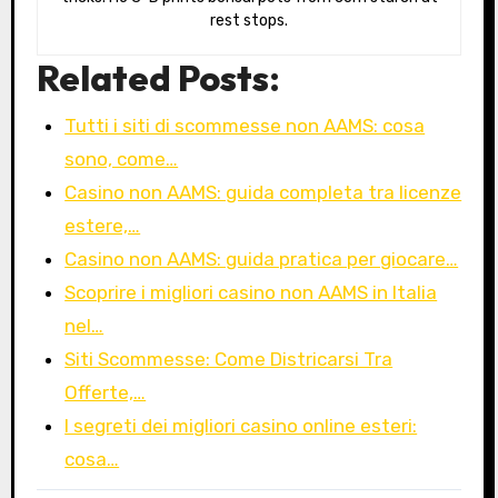
rest stops.
Related Posts:
Tutti i siti di scommesse non AAMS: cosa
sono, come…
Casino non AAMS: guida completa tra licenze
estere,…
Casino non AAMS: guida pratica per giocare…
Scoprire i migliori casino non AAMS in Italia
nel…
Siti Scommesse: Come Districarsi Tra
Offerte,…
I segreti dei migliori casino online esteri:
cosa…