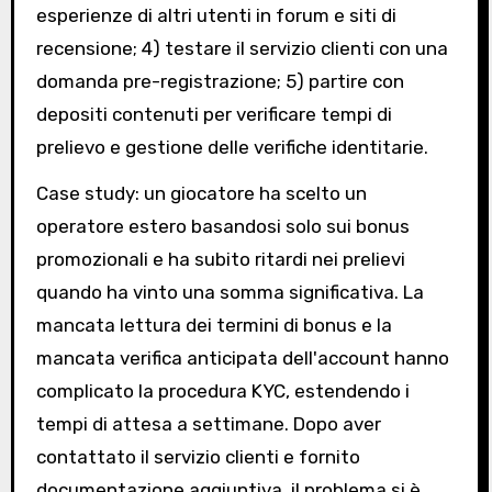
esperienze di altri utenti in forum e siti di
recensione; 4) testare il servizio clienti con una
domanda pre-registrazione; 5) partire con
depositi contenuti per verificare tempi di
prelievo e gestione delle verifiche identitarie.
Case study: un giocatore ha scelto un
operatore estero basandosi solo sui bonus
promozionali e ha subito ritardi nei prelievi
quando ha vinto una somma significativa. La
mancata lettura dei termini di bonus e la
mancata verifica anticipata dell'account hanno
complicato la procedura KYC, estendendo i
tempi di attesa a settimane. Dopo aver
contattato il servizio clienti e fornito
documentazione aggiuntiva, il problema si è