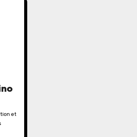
ino
ation et
s