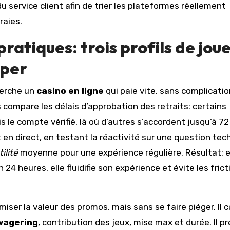
u service client afin de trier les plateformes réellement
raies.
ratiques: trois profils de jou
mper
cherche un
casino en ligne
qui paie vite, sans complication
uis compare les délais d’approbation des retraits: certains
 le compte vérifié, là où d’autres s’accordent jusqu’à 72
at en direct, en testant la réactivité sur une question te
tilité
moyenne pour une expérience régulière. Résultat: 
24 heures, elle fluidifie son expérience et évite les frict
iser la valeur des promos, mais sans se faire piéger. Il c
wagering
, contribution des jeux, mise max et durée. Il p