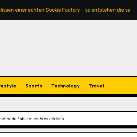
iner echten Cookie Factory – so entstehen die saftigsten K
festyle
Sports
Technology
Travel
 méthode fiable et critères décisifs