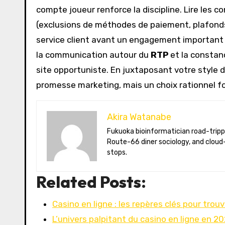
compte joueur renforce la discipline. Lire les 
(exclusions de méthodes de paiement, plafonds de
service client avant un engagement important r
la communication autour du
RTP
et la constan
site opportuniste. En juxtaposant votre style de
promesse marketing, mais un choix rationnel f
Akira Watanabe
Fukuoka bioinformatician road-tripping the US in an electric RV. Akira writes about CRISPR snacking crops,
Route-66 diner sociology, and cloud-
stops.
Related Posts:
Casino en ligne : les repères clés pour trouv
L’univers palpitant du casino en ligne en 20