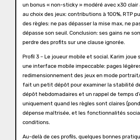
un bonus « non-sticky » modéré avec x30 clair 
au choix des jeux: contributions à 100%, RTP publ
des règles: ne pas dépasser la mise max, ne pas 
dépasse son seuil. Conclusion: ses gains ne son
perdre des profits sur une clause ignorée.
Profil 3 – Le joueur mobile et social. Karim joue
une interface mobile impeccable: pages légères, 
redimensionnement des jeux en mode portrait/p
fait un petit dépôt pour examiner la stabilité d
dépôt hebdomadaires et un rappel de temps d’éc
uniquement quand les règles sont claires (pondéra
dépense maîtrisée, et les fonctionnalités social
conditions.
Au-delà de ces profils, quelques bonnes pratiqu