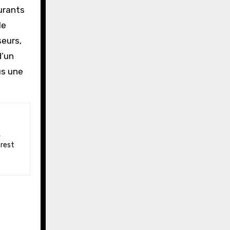
ourants
le
seurs,
d’un
us une
 rest