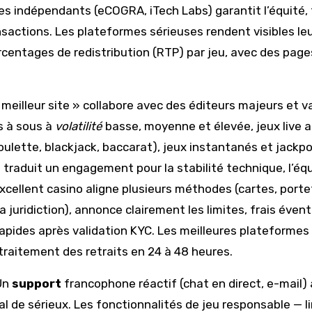
res indépendants (eCOGRA, iTech Labs) garantit l’équité,
sactions. Les plateformes sérieuses rendent visibles le
centages de redistribution (RTP) par jeu, avec des page
meilleur site » collabore avec des éditeurs majeurs et v
es à sous à
volatilité
basse, moyenne et élevée, jeux live 
oulette, blackjack, baccarat), jeux instantanés et jackp
 traduit un engagement pour la stabilité technique, l’équ
xcellent casino aligne plusieurs méthodes (cartes, porte
a juridiction), annonce clairement les limites, frais éven
rapides après validation KYC. Les meilleures plateformes
 traitement des retraits en 24 à 48 heures.
 Un
support
francophone réactif (chat en direct, e-mail)
l de sérieux. Les fonctionnalités de jeu responsable — l