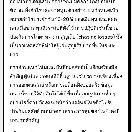
อีกแนวทางที่ผู้เล่นมืออาชีพนิยมคือการตั้งขอบเขต
ชัดเจนทั้งกำไรและขาดทุน ตัวอย่างเช่นกำหนดเป้า
หมายกำไรประจำวัน 10–20% ของเงินทุน และหยุด
เล่นเมื่อขาดทุนถึงระดับที่ตั้งไว้ การปฏิบัติเช่นนี้ช่วย
ป้องกันการไล่ตามความสูญเสีย (chasing losses) ซึ่ง
เป็นสาเหตุหลักที่ทำให้ผู้เล่นสูญเสียมากขึ้นในระยะ
ยาว
การอ่านแนวโน้มและบันทึกผลลัพธ์เป็นอีกเครื่องมือ
สำคัญ ผู้เล่นควรจดสถิติพื้นฐาน เช่น ชนะ/แพ้ต่อเนื่อง
การออกผลเสมอ หรือการเปลี่ยนฝั่งบ่อยครั้ง ข้อมูล
เหล่านี้ช่วยให้ตัดสินใจได้ดีขึ้นเมื่อเจอรูปแบบซ้ำ ๆ
อย่างไรก็ตามต้องตระหนักว่าผลลัพธ์ในอดีตไม่รับ
ประกันผลลัพธ์ในอนาคต เพราะการสุ่มของไพ่ยังคงมี
บทบาทสำคัญ