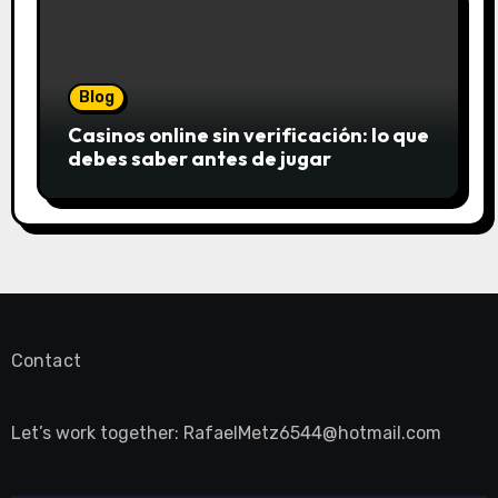
Blog
Casinos online sin verificación: lo que
debes saber antes de jugar
Contact
Let’s work together:
RafaelMetz6544@hotmail.com