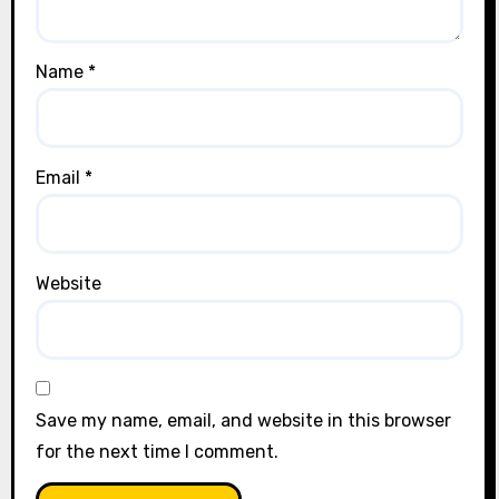
Name
*
Email
*
Website
Save my name, email, and website in this browser
for the next time I comment.