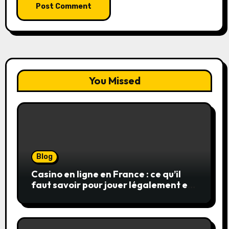
You Missed
Blog
Casino en ligne en France : ce qu’il
faut savoir pour jouer légalement et
en toute sécurité