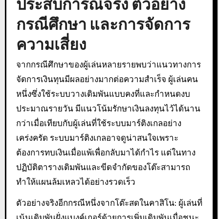
ประสบการณ์จริง ตัวอย่าง
กรณีศึกษา และการจัดการ
ความเสี่ยง
จากกรณีศึกษาของผู้เล่นหลายรายพบว่าแนวทางการ
จัดการเงินทุนมีผลอย่างมากต่อความสำเร็จ ผู้เล่นคน
หนึ่งซึ่งใช้ระบบวางเดิมพันแบบคงที่และกำหนดงบ
ประมาณรายวัน มีแนวโน้มรักษาเงินลงทุนไว้ได้นาน
กว่าเมื่อเทียบกับผู้เล่นที่ใช้ระบบมาร์ติงเกลอย่าง
เคร่งครัด ระบบมาร์ติงเกลอาจดูน่าสนใจเพราะ
ต้องการทบเงินเมื่อแพ้เพื่อกลับมาได้กำไร แต่ในทาง
ปฏิบัติตารางเดิมพันและขีดจำกัดของโต๊ะสามารถ
ทำให้แผนล้มเหลวได้อย่างรวดเร็ว
ตัวอย่างจริงอีกกรณีหนึ่งจากโต๊ะสดในคาสิโน: ผู้เล่นที่
เน้นเดิมพันฝั่งแบงค์เกอร์ด้วยการเพิ่มเดิมพันเมื่อชนะ