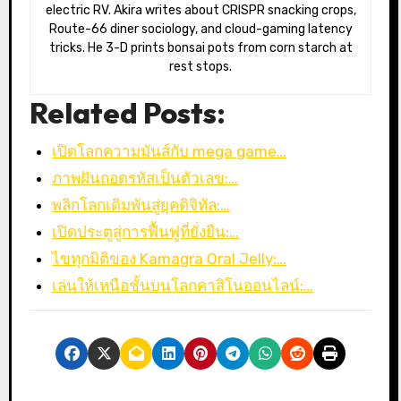
electric RV. Akira writes about CRISPR snacking crops,
Route-66 diner sociology, and cloud-gaming latency
tricks. He 3-D prints bonsai pots from corn starch at
rest stops.
Related Posts:
เปิดโลกความมันส์กับ mega game…
ภาพฝันถอดรหัสเป็นตัวเลข:…
พลิกโลกเดิมพันสู่ยุคดิจิทัล:…
เปิดประตูสู่การฟื้นฟูที่ยั่งยืน:…
ไขทุกมิติของ Kamagra Oral Jelly:…
เล่นให้เหนือชั้นบนโลกคาสิโนออนไลน์:…