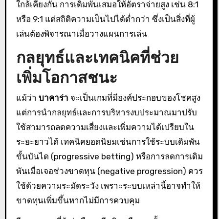
ใกล้เคียงกัน การเดิมพันเสมอให้อัตราจ่ายสูง เช่น 8:1
หรือ 9:1 แต่สถิติความเป็นไปได้ต่ำกว่า ซึ่งเป็นสิ่งที่ผู้
เล่นต้องพิจารณาเมื่อวางแผนการเล่น
กลยุทธ์และเทคนิคที่ช่วย
เพิ่มโอกาสชนะ
แม้ว่า
บาคาร่า
จะเป็นเกมที่มีองค์ประกอบของโชคสูง
แต่การนำกลยุทธ์และการบริหารงบประมาณมาปรับ
ใช้สามารถลดความเสี่ยงและเพิ่มความได้เปรียบใน
ระยะยาวได้ เทคนิคยอดนิยมเช่นการใช้ระบบเดิมพัน
ขั้นบันได (progressive betting) หรือการลดการเดิม
พันเมื่อเจอช่วงขาดทุน (negative progression) ควร
ใช้ด้วยความระมัดระวัง เพราะระบบเหล่านี้อาจทำให้
ขาดทุนเพิ่มขึ้นหากไม่มีการควบคุม