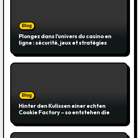
Blog
Plongez dans l’univers du casino en
ligne : sécurité, jeux et stratégies
gagnantes
Blog
Hinter den Kulissen einer echten
Cookie Factory – so entstehen die
saftigsten Keks-Innovationen