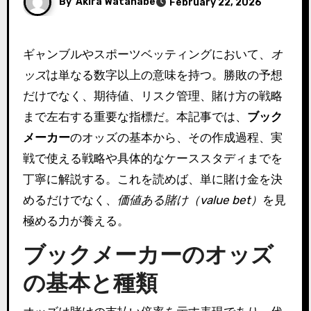
By
Akira Watanabe
February 22, 2026
ギャンブルやスポーツベッティングにおいて、
オ
ッズ
は単なる数字以上の意味を持つ。勝敗の予想
だけでなく、期待値、リスク管理、賭け方の戦略
まで左右する重要な指標だ。本記事では、
ブック
メーカー
のオッズの基本から、その作成過程、実
戦で使える戦略や具体的なケーススタディまでを
丁寧に解説する。これを読めば、単に賭け金を決
めるだけでなく、
価値ある賭け（value bet）
を見
極める力が養える。
ブックメーカーのオッズ
の基本と種類