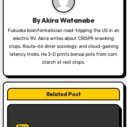
g
a
By
Akira Watanabe
t
Fukuoka bioinformatician road-tripping the US in an
electric RV. Akira writes about CRISPR snacking
i
crops, Route-66 diner sociology, and cloud-gaming
o
latency tricks. He 3-D prints bonsai pots from corn
starch at rest stops.
n
Related Post