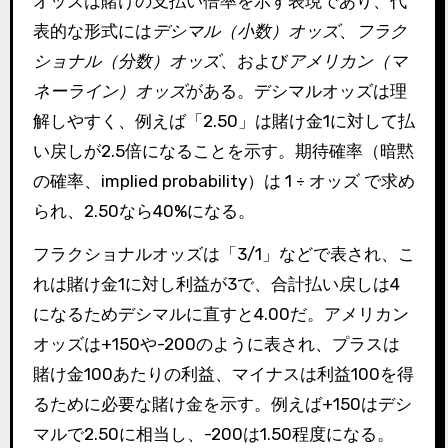
オッズは賭けの支払い倍率を示す表現であり、代
表的な形式には
デシマル（小数）オッズ
、
フラク
ショナル（分数）オッズ
、および
アメリカン（マ
ネーライン）オッズ
がある。デシマルオッズは理
解しやすく、例えば「2.50」は賭け金1に対して払
い戻しが2.5倍になることを示す。期待確率（暗黙
の確率、implied probability）は 1 ÷ オッズ で求め
られ、2.50なら40%になる。
フラクショナルオッズは「3/1」などで表され、こ
れは賭け金1に対し利益が3で、合計払い戻しは4
になるためデシマルに直すと4.00だ。アメリカン
オッズは+150や-200のように表され、プラスは
賭け金100あたりの利益、マイナスは利益100を得
るために必要な賭け金を示す。例えば+150はデシ
マルで2.50に相当し、-200は1.50程度になる。