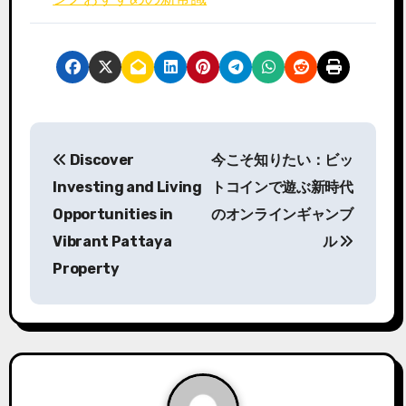
P
Discover
今こそ知りたい：
ビッ
o
Investing and Living
トコイン
で遊ぶ新時代
s
Opportunities in
のオンラインギャンブ
Vibrant Pattaya
ル
t
Property
n
a
v
i