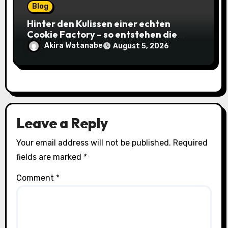
Blog
Hinter den Kulissen einer echten
Cookie Factory – so entstehen die
saftigsten Keks-Innovationen
Akira Watanabe
August 5, 2026
Leave a Reply
Your email address will not be published.
Required
fields are marked
*
Comment
*