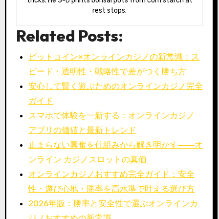
tricks. He 3-D prints bonsai pots from corn starch at
rest stops.
Related Posts:
ビットコイン×オンラインカジノの新常識：ス
ピード・透明性・戦略性で差がつく勝ち方
安心して賢く遊ぶためのオンラインカジノ完全
ガイド
スマホで体験を一新する：オンラインカジノ
アプリの価値と最新トレンド
止まらない興奮を仕組みから解き明かす――オ
ンライン カジノスロットの真価
オンラインカジノおすすめ完全ガイド：安全
性・遊び心地・勝率を高水準で叶える選び方
2026年版：勝率と安全性で選ぶオンラインカ
ジノおすすめの新常識