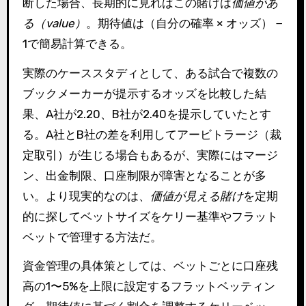
断した場合、長期的に見ればこの賭けは
価値があ
る（value）
。期待値は（自分の確率 × オッズ） −
1で簡易計算できる。
実際のケーススタディとして、ある試合で複数の
ブックメーカーが提示するオッズを比較した結
果、A社が2.20、B社が2.40を提示していたとす
る。A社とB社の差を利用してアービトラージ（裁
定取引）が生じる場合もあるが、実際にはマージ
ン、出金制限、口座制限が障害となることが多
い。より現実的なのは、
価値が見える賭け
を定期
的に探してベットサイズをケリー基準やフラット
ベットで管理する方法だ。
資金管理の具体策としては、ベットごとに口座残
高の1〜5%を上限に設定するフラットベッティン