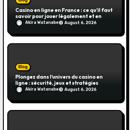
Blog
Casino en ligne en France : ce qu’il faut
savoir pour jouer légalement et en
toute sécurité
Akira Watanabe
August 6, 2026
Blog
Plongez dans l’univers du casino en
ligne : sécurité, jeux et stratégies
gagnantes
Akira Watanabe
August 6, 2026