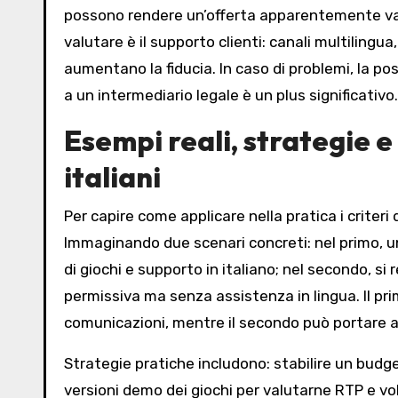
possono rendere un’offerta apparentemente va
valutare è il supporto clienti: canali multilingu
aumentano la fiducia. In caso di problemi, la poss
a un intermediario legale è un plus significativo.
Esempi reali, strategie e 
italiani
Per capire come applicare nella pratica i criteri
Immaginando due scenari concreti: nel primo, u
di giochi e supporto in italiano; nel secondo, si
permissiva ma senza assistenza in lingua. Il pr
comunicazioni, mentre il secondo può portare a 
Strategie pratiche includono: stabilire un budge
versioni demo dei giochi per valutarne RTP e vol