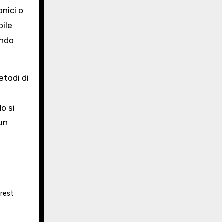
onici o
bile
endo
etodi di
o si
 un
 rest