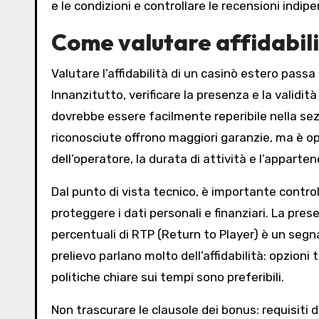
e le condizioni e controllare le recensioni indip
Come valutare affidabili
Valutare l’affidabilità di un casinò estero passa
Innanzitutto, verificare la presenza e la validità
dovrebbe essere facilmente reperibile nella sezi
riconosciute offrono maggiori garanzie, ma è o
dell’operatore, la durata di attività e l’apparte
Dal punto di vista tecnico, è importante controll
proteggere i dati personali e finanziari. La prese
percentuali di RTP (Return to Player) è un segn
prelievo parlano molto dell’affidabilità: opzioni 
politiche chiare sui tempi sono preferibili.
Non trascurare le clausole dei bonus: requisiti di