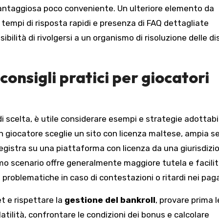
ntaggiosa poco conveniente. Un ulteriore elemento da
a, tempi di risposta rapidi e presenza di FAQ dettagliate
ibilità di rivolgersi a un organismo di risoluzione delle d
consigli pratici per giocatori
 di scelta, è utile considerare esempi e strategie adottabil
n giocatore sceglie un sito con licenza maltese, ampia s
 registra su una piattaforma con licenza da una giurisdizi
imo scenario offre generalmente maggiore tutela e facilit
problematiche in caso di contestazioni o ritardi nei pag
t e rispettare la
gestione del bankroll
, provare prima l
atilità, confrontare le condizioni dei bonus e calcolare