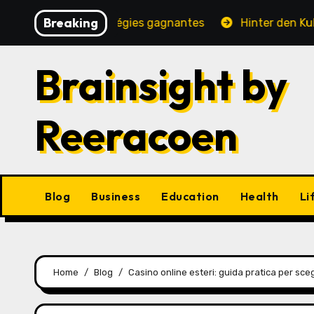
Skip
Breaking
, jeux et stratégies gagnantes
Hinter den Kulissen ei
to
content
Brainsight by
Reeracoen
Blog
Business
Education
Health
Li
Home
Blog
Casino online esteri: guida pratica per sc