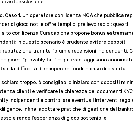
i di autoesclusione.
. Caso 1: un operatore con licenza MGA che pubblica rep
ider di gioco noti e offre tempi di prelievo rapidi; questi
 un sito con licenza Curacao che propone bonus estrema
endenti; in questo scenario è prudente evitare depositi
a reputazione tramite forum e recensioni indipendenti. C
no giochi "provably fair" — qui i vantaggi sono anonimat
tà e la difficoltà di recuperare fondi in caso di disputa.
chiare troppo, è consigliabile iniziare con depositi mini
sistenza clienti e verificare la chiarezza dei documenti KYC
ity indipendenti e controllare eventuali interventi regola
iligence. Infine, adottare pratiche di gestione del bankro
esso e rende l’esperienza di gioco sostenibile.