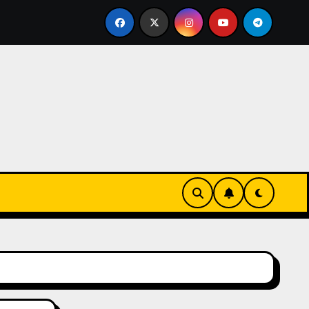
eks-Innovationen
Casinos online sin verificación: lo q