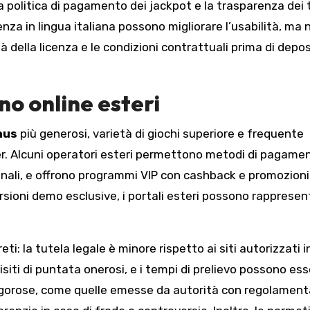
a politica di pagamento dei jackpot e la trasparenza dei 
tenza in lingua italiana possono migliorare l’usabilità, ma 
tà della licenza e le condizioni contrattuali prima di depo
no online esteri
nus
più generosi, varietà di giochi superiore e frequente
aler. Alcuni operatori esteri permettono metodi di pagame
zionali, e offrono programmi VIP con cashback e promozioni
versioni demo esclusive, i portali esteri possono rapprese
: la tutela legale è minore rispetto ai siti autorizzati in 
iti di puntata onerosi, e i tempi di prelievo possono es
rigorose, come quelle emesse da autorità con regolament