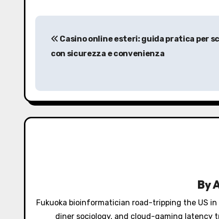
P
Casino online esteri: guida pratica per s
o
con sicurezza e convenienza
s
t
n
a
v
i
g
By
a
Fukuoka bioinformatician road-tripping the US in
diner sociology, and cloud-gaming latency tr