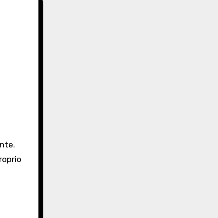
nte.
roprio