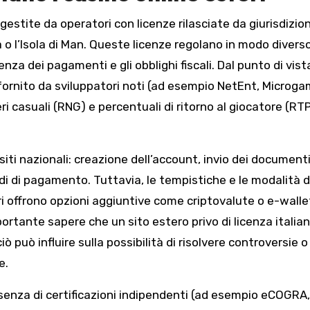
estite da operatori con licenze rilasciate da giurisdizion
 o l’Isola di Man. Queste licenze regolano in modo divers
nza dei pagamenti e gli obblighi fiscali. Dal punto di vist
fornito da sviluppatori noti (ad esempio NetEnt, Microga
i casuali (RNG) e percentuali di ritorno al giocatore (RT
 siti nazionali: creazione dell’account, invio dei documenti 
i di pagamento. Tuttavia, le tempistiche e le modalità d
ri offrono opzioni aggiuntive come criptovalute o e-walle
mportante sapere che un sito estero privo di licenza italia
ò può influire sulla possibilità di risolvere controversie o
e.
resenza di certificazioni indipendenti (ad esempio eCOGRA,