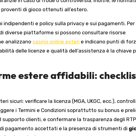
anzie in caso di frode o controversia. Inoltre, le normat
i proventi di gioco ottenuti all’estero.
i indipendenti e policy sulla privacy e sui pagamenti. Per
 di diverse piattaforme si possono consultare risorse
he analizzano
casino online esteri
e indicano punti di for
dabilità delle licenze e qualità dell’assistenza è la chiave 
me estere affidabili: checklis
eri sicuri: verificare la licenza (MGA, UKGC, ecc.), control
eggere i Termini e Condizioni soprattutto su bonus e preli
e il supporto clienti, e confermare la trasparenza degli RTP
 di pagamento accettati e la presenza di strumenti di
gi