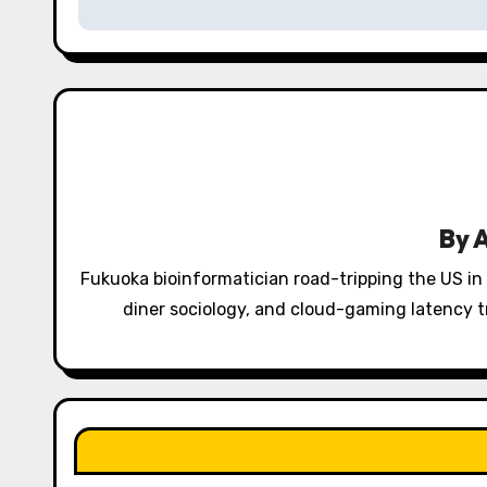
s
t
n
a
v
i
By
g
Fukuoka bioinformatician road-tripping the US in
a
diner sociology, and cloud-gaming latency tr
t
i
o