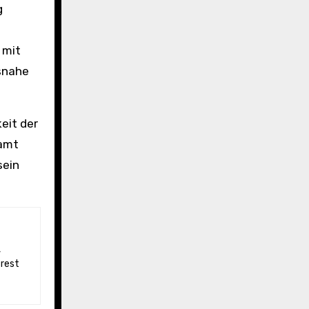
g
 mit
snahe
keit der
samt
sein
 rest