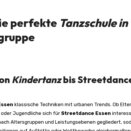
ie perfekte
Tanzschule in
sgruppe
Von
Kindertanz
bis
Streetdanc
Essen
klassische Techniken mit urbanen Trends. Ob Elte
oder Jugendliche sich für
Streetdance Essen
interess
l nach Altersgruppen und Leistungsebenen gegliedert, so
bitionen auf Auftritte oder Wettbewerbe gleichermaßen