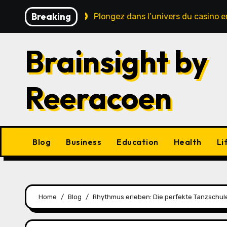
Skip
Breaking
 sécurité
Plongez dans l’univers du casino en ligne : 
to
content
Brainsight by
Reeracoen
Blog
Business
Education
Health
Li
Home
Blog
Rhythmus erleben: Die perfekte Tanzschule