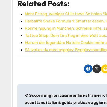
Related Posts:
Mehr Ertrag, weniger Stillstand: So holen Si
Herbalife Shake Formula 1: Smarter essen, l
Rohrreinigung in München: Schnelle Hilfe, 
Tattoo Shop: Dein Einstieg in eine Welt aus
Warum der legendäre Nutella Cookie mehr a
Så lyckas du med bygglov: Bygglovshandlin
P
Scopri i migliori
casino online stranieri c
o
accettano italiani
: guida pratica e aggior