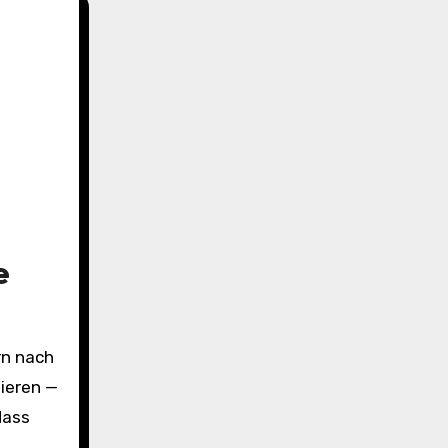
e
rn nach
ieren —
dass