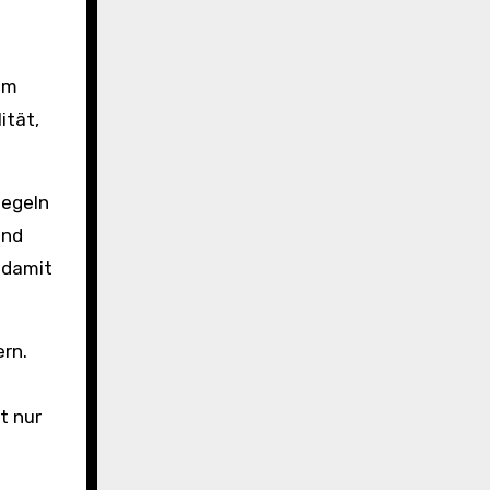
em
ität,
iegeln
und
 damit
rn.
t nur