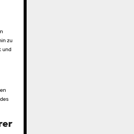
on
in zu
k und
hen
 des
rer