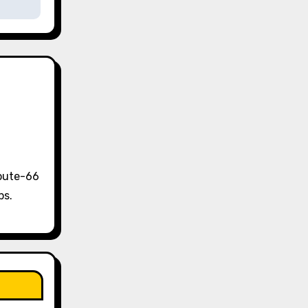
Route-66
ps.