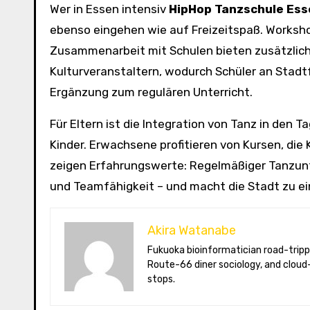
Wer in Essen intensiv
HipHop Tanzschule Ess
ebenso eingehen wie auf Freizeitspaß. Worksh
Zusammenarbeit mit Schulen bieten zusätzlich
Kulturveranstaltern, wodurch Schüler an Stad
Ergänzung zum regulären Unterricht.
Für Eltern ist die Integration von Tanz in den 
Kinder. Erwachsene profitieren von Kursen, die
zeigen Erfahrungswerte: Regelmäßiger Tanzunt
und Teamfähigkeit – und macht die Stadt zu ein
Akira Watanabe
Fukuoka bioinformatician road-tripping the US in an electric RV. Akira writes about CRISPR snacking crops,
Route-66 diner sociology, and cloud-
stops.