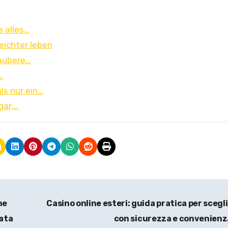
e alles…
eichter leben
saubere…
…
ls nur ein…
gar,…
he
Casino online esteri: guida pratica per scegl
nata
con sicurezza e convenien