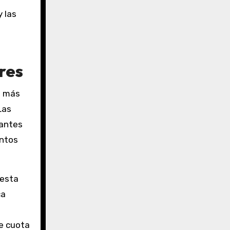
 las
res
s más
Las
 antes
entos
uesta
ca
de cuota