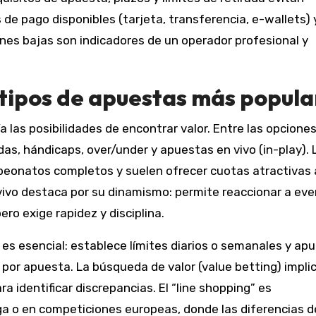
e pago disponibles (tarjeta, transferencia, e-wallets) y
ones bajas son indicadores de un operador profesional y
 tipos de apuestas más popula
 las posibilidades de encontrar valor. Entre las opcione
s, hándicaps, over/under y apuestas en vivo (in-play). 
peonatos completos y suelen ofrecer cuotas atractivas
ivo destaca por su dinamismo: permite reaccionar a ev
ro exige rapidez y disciplina.
l es esencial: establece límites diarios o semanales y ap
por apuesta. La búsqueda de valor (value betting) impli
 identificar discrepancias. El “line shopping” es
iga o en competiciones europeas, donde las diferencias 