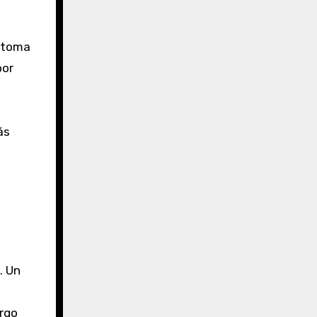
a toma
por
ás
. Un
argo