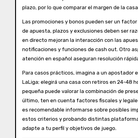
plazo, por lo que comparar el margen de la casa
Las promociones y bonos pueden ser un factor d
de apuesta, plazos y exclusiones deben ser razo
en directo mejoran la interacción con las apue
notificaciones y funciones de cash out. Otro asp
atención en español aseguran resolución rápida
Para casos prácticos, imagina a un apostador e
LaLiga; elegirá una casa con retiros en 24-48 h
pequeña puede valorar la combinación de presenc
último, ten en cuenta factores fiscales y legal
es recomendable informarse sobre posibles impl
estos criterios y probando distintas platafor
adapte a tu perfil y objetivos de juego.