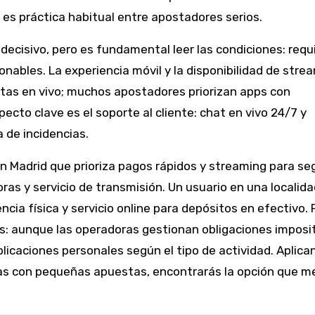
 es práctica habitual entre apostadores serios.
ecisivo, pero es fundamental leer las condiciones: requ
nables. La experiencia móvil y la disponibilidad de stre
stas en vivo; muchos apostadores priorizan apps con
ecto clave es el soporte al cliente: chat en vivo 24/7 y
 de incidencias.
n Madrid que prioriza pagos rápidos y streaming para seg
oras y servicio de transmisión. Un usuario en una localid
ia física y servicio online para depósitos en efectivo. 
es: aunque las operadoras gestionan obligaciones imposit
icaciones personales según el tipo de actividad. Aplica
mas con pequeñas apuestas, encontrarás la opción que me