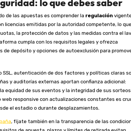
eguridad: lo que debes saber
ndo de las apuestas es comprender la
regulación
vigente
n licencias emitidas por la autoridad competente, lo qu
uotas, la protección de datos y las medidas contra el la
ataforma cumpla con los requisitos legales y ofrezca
es de depósito y opciones de autoexclusión para promove
o SSL, autenticación de dos factores y políticas claras so
ñas y auditorías externas aportan confianza adicional:
a equidad de sus eventos y la integridad de sus sorteos
tio web responsive con actualizaciones constantes es cruc
sde el estadio o durante desplazamientos.
spaña
, fíjate también en la transparencia de las condicio
isitos de apuesta, plazos y límites de retirada evitan