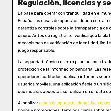
Regulación, licencias y s
La base para operar con tranquilidad en el mu
España, las casas de apuestas deben contar co
garantiza controles sobre la transparencia de c
dinero. Antes de registrarte, verifica que la pl
mecanismos de verificación de identidad, límit
juego responsable.
La seguridad técnica es otro pilar: busca cifrad
protección de la información bancaria. Las rese
operadores auditados publican informes sobre l
usuarios móviles, una aplicación fiable o un si
que muchas apuestas se realizan en directo de
Al analizar
casas de apuestas deportivas en e
bonos y promociones: términos claros sobre requ