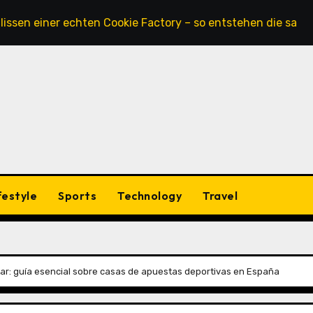
ner echten Cookie Factory – so entstehen die saftigsten Ke
festyle
Sports
Technology
Travel
ar: guía esencial sobre casas de apuestas deportivas en España