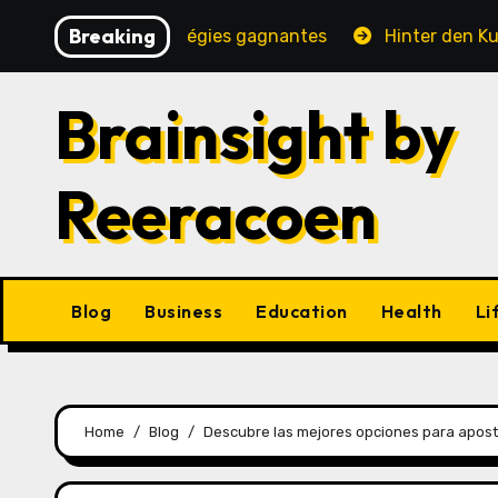
Skip
Breaking
, jeux et stratégies gagnantes
Hinter den Kulissen ei
to
content
Brainsight by
Reeracoen
Blog
Business
Education
Health
Li
Home
Blog
Descubre las mejores opciones para apost