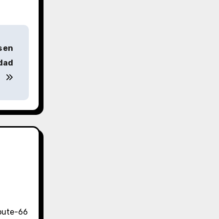
s en
idad
Route-66