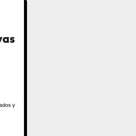
vas
ados y