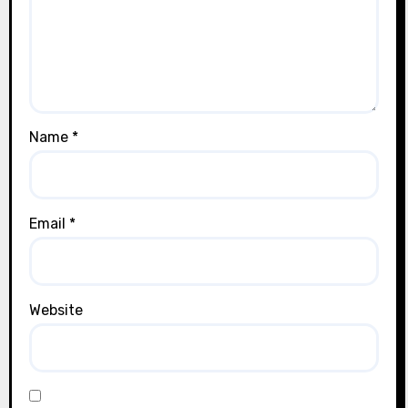
Name
*
Email
*
Website