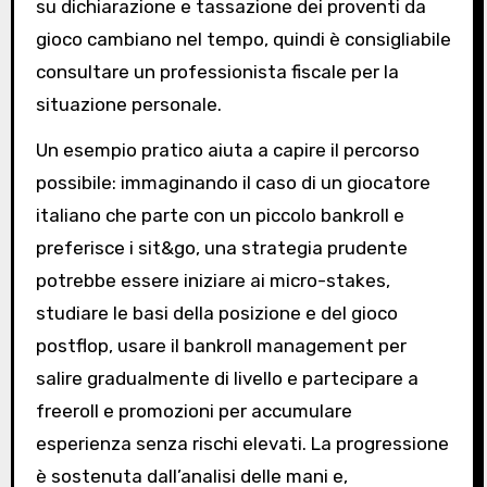
su dichiarazione e tassazione dei proventi da
gioco cambiano nel tempo, quindi è consigliabile
consultare un professionista fiscale per la
situazione personale.
Un esempio pratico aiuta a capire il percorso
possibile: immaginando il caso di un giocatore
italiano che parte con un piccolo bankroll e
preferisce i sit&go, una strategia prudente
potrebbe essere iniziare ai micro-stakes,
studiare le basi della posizione e del gioco
postflop, usare il bankroll management per
salire gradualmente di livello e partecipare a
freeroll e promozioni per accumulare
esperienza senza rischi elevati. La progressione
è sostenuta dall’analisi delle mani e,