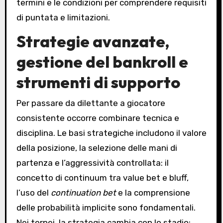
termini e le condizioni per comprendere requisiti
di puntata e limitazioni.
Strategie avanzate,
gestione del bankroll e
strumenti di supporto
Per passare da dilettante a giocatore
consistente occorre combinare tecnica e
disciplina. Le basi strategiche includono il valore
della posizione, la selezione delle mani di
partenza e l’aggressività controllata: il
concetto di continuum tra value bet e bluff,
l’uso del
continuation bet
e la comprensione
delle probabilità implicite sono fondamentali.
Nei tornei, la strategia cambia con lo stadio: