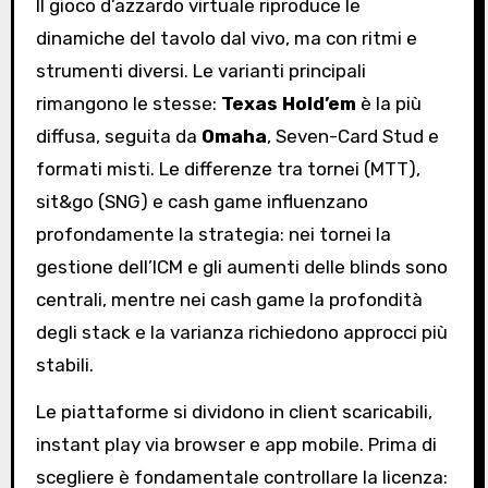
Il gioco d’azzardo virtuale riproduce le
dinamiche del tavolo dal vivo, ma con ritmi e
strumenti diversi. Le varianti principali
rimangono le stesse:
Texas Hold’em
è la più
diffusa, seguita da
Omaha
, Seven-Card Stud e
formati misti. Le differenze tra tornei (MTT),
sit&go (SNG) e cash game influenzano
profondamente la strategia: nei tornei la
gestione dell’ICM e gli aumenti delle blinds sono
centrali, mentre nei cash game la profondità
degli stack e la varianza richiedono approcci più
stabili.
Le piattaforme si dividono in client scaricabili,
instant play via browser e app mobile. Prima di
scegliere è fondamentale controllare la licenza: