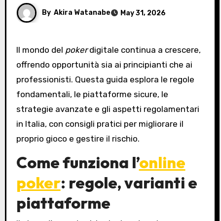
By
Akira Watanabe
May 31, 2026
Il mondo del
poker
digitale continua a crescere,
offrendo opportunità sia ai principianti che ai
professionisti. Questa guida esplora le regole
fondamentali, le piattaforme sicure, le
strategie avanzate e gli aspetti regolamentari
in Italia, con consigli pratici per migliorare il
proprio gioco e gestire il rischio.
Come funziona l’
online
poker
: regole, varianti e
piattaforme