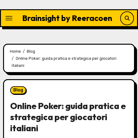
Skip
to
Brainsight by Reeracoen
content
Home
Blog
Online Poker: guida pratica e strategica per giocatori
italiani
Blog
Online Poker: guida pratica e
strategica per giocatori
italiani