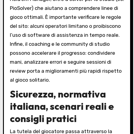
PioSolver) che aiutano a comprendere linee di
gioco ottimali. È importante verificare le regole
del sito: alcuni operatori limitano o proibiscono
l’uso di software di assistenza in tempo reale.
Infine, il coaching e le community di studio
possono accelerare il progresso: condividere
mani, analizzare errori e seguire sessioni di
review porta a miglioramenti più rapidi rispetto
al gioco solitario.
Sicurezza, normativa
italiana, scenari reali e
consigli pratici
La tutela del giocatore passa attraverso la