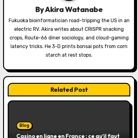
a
By
Akira Watanabe
t
Fukuoka bioinformatician road-tripping the US in an
electric RV. Akira writes about CRISPR snacking
i
crops, Route-66 diner sociology, and cloud-gaming
o
latency tricks. He 3-D prints bonsai pots from corn
starch at rest stops.
n
Related Post
Blog
Casino en ligne en France : ce qu’il faut