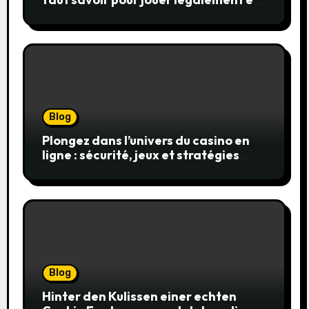
en toute sécurité
Blog
Plongez dans l’univers du casino en
ligne : sécurité, jeux et stratégies
gagnantes
Blog
Hinter den Kulissen einer echten