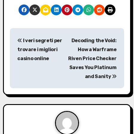
P
I veri segreti per
Decoding the Void:
o
trovare i migliori
How a Warframe
s
casino online
Riven Price Checker
Saves You Platinum
t
and Sanity
n
a
v
i
g