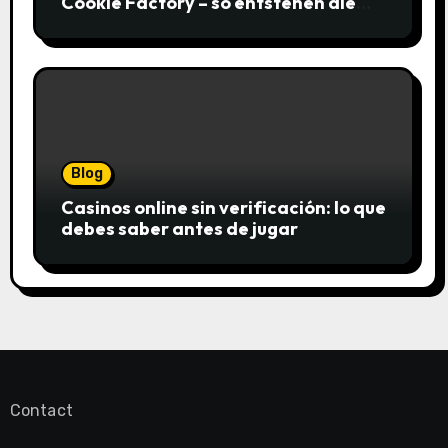
Cookie Factory – so entstehen die
saftigsten Keks-Innovationen
Blog
Casinos online sin verificación: lo que
debes saber antes de jugar
Contact