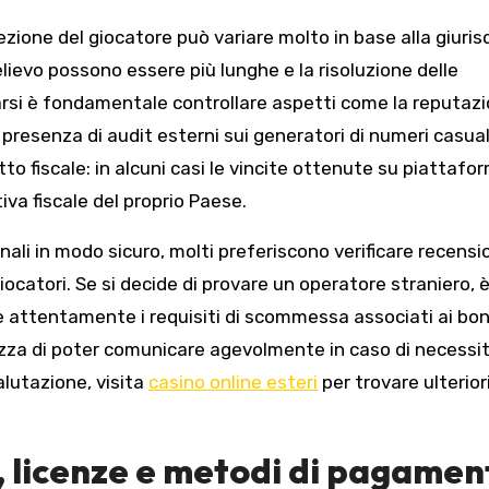
ezione del giocatore può variare molto in base alla giuris
elievo possono essere più lunghe e la risoluzione delle
rsi è fondamentale controllare aspetti come la reputazi
a presenza di audit esterni sui generatori di numeri casual
 fiscale: in alcuni casi le vincite ottenute su piattafo
va fiscale del proprio Paese.
ali in modo sicuro, molti preferiscono verificare recensi
giocatori. Se si decide di provare un operatore straniero, 
ere attentamente i requisiti di scommessa associati ai bo
tezza di poter comunicare agevolmente in caso di necessit
alutazione, visita
casino online esteri
per trovare ulterior
, licenze e metodi di pagamen