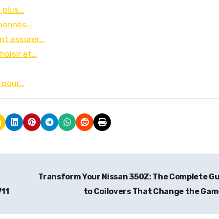
e plus…
 bonnes…
nt assurer…
hoisir et…
e pour…
Transform Your Nissan 350Z: The Complete G
711
to Coilovers That Change the Ga