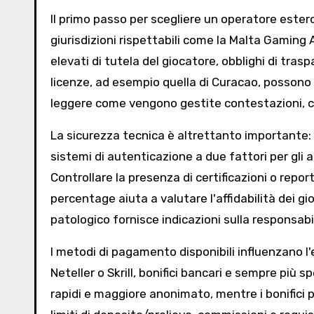
Il primo passo per scegliere un operatore estero
giurisdizioni rispettabili come la Malta Gamin
elevati di tutela del giocatore, obblighi di tras
licenze, ad esempio quella di Curacao, possono 
leggere come vengono gestite contestazioni, ch
La sicurezza tecnica è altrettanto importante: un
sistemi di autenticazione a due fattori per gli
Controllare la presenza di certificazioni o rep
percentage aiuta a valutare l'affidabilità dei gio
patologico fornisce indicazioni sulla responsabil
I metodi di pagamento disponibili influenzano l'
Neteller o Skrill, bonifici bancari e sempre più s
rapidi e maggiore anonimato, mentre i bonifici p