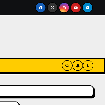
ks-Innovationen
Casinos online sin verificación: lo qu