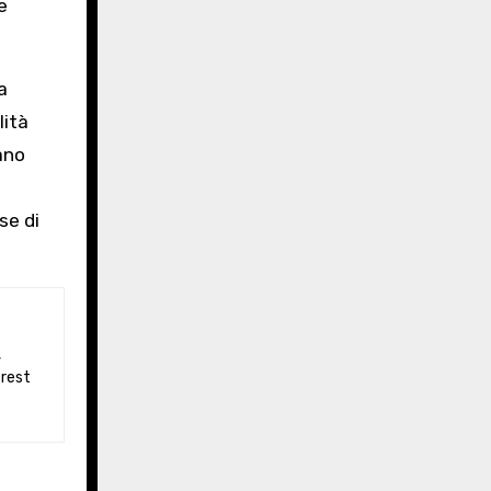
e
a
lità
ano
se di
 rest