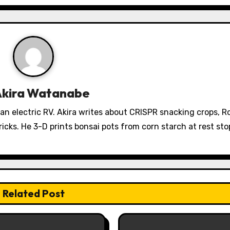
Akira Watanabe
 an electric RV. Akira writes about CRISPR snacking crops, 
icks. He 3-D prints bonsai pots from corn starch at rest sto
Related Post