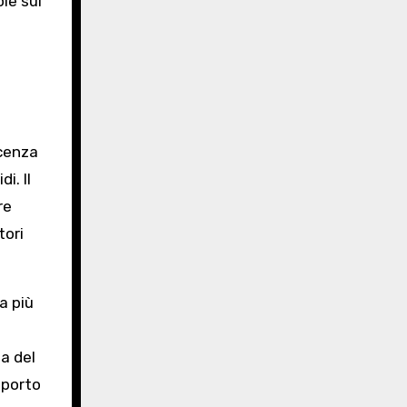
ole sui
e
icenza
i. Il
re
tori
a più
na del
pporto