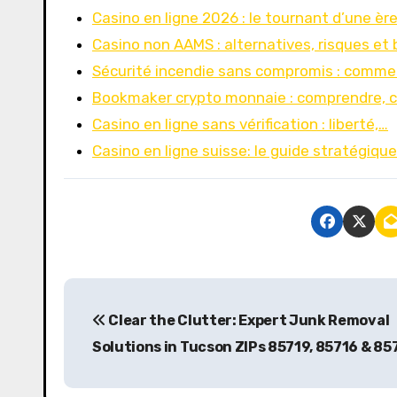
Casino en ligne 2026 : le tournant d’une èr
Casino non AAMS : alternatives, risques et
Sécurité incendie sans compromis : comme
Bookmaker crypto monnaie : comprendre, c
Casino en ligne sans vérification : liberté,…
Casino en ligne suisse: le guide stratégiqu
P
Clear the Clutter: Expert Junk Removal
o
Solutions in Tucson ZIPs 85719, 85716 & 85
s