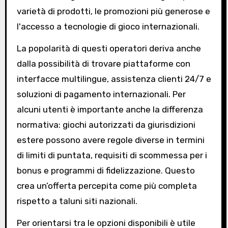
varietà di prodotti, le promozioni più generose e
l'accesso a tecnologie di gioco internazionali.
La popolarità di questi operatori deriva anche
dalla possibilità di trovare piattaforme con
interfacce multilingue, assistenza clienti 24/7 e
soluzioni di pagamento internazionali. Per
alcuni utenti è importante anche la differenza
normativa: giochi autorizzati da giurisdizioni
estere possono avere regole diverse in termini
di limiti di puntata, requisiti di scommessa per i
bonus e programmi di fidelizzazione. Questo
crea un’offerta percepita come più completa
rispetto a taluni siti nazionali.
Per orientarsi tra le opzioni disponibili è utile