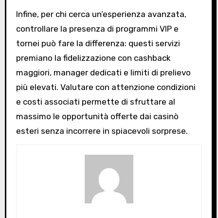
Infine, per chi cerca un’esperienza avanzata,
controllare la presenza di programmi VIP e
tornei può fare la differenza: questi servizi
premiano la fidelizzazione con cashback
maggiori, manager dedicati e limiti di prelievo
più elevati. Valutare con attenzione condizioni
e costi associati permette di sfruttare al
massimo le opportunità offerte dai casinò
esteri senza incorrere in spiacevoli sorprese.