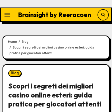
Skip
to
Brainsight by Reeracoen
content
Home
Blog
Scopri i segreti dei migliori casino online esteri: guida
pratica per giocatori attenti
Blog
Scopri i segreti dei migliori
casino online esteri: guida
pratica per giocatori attenti