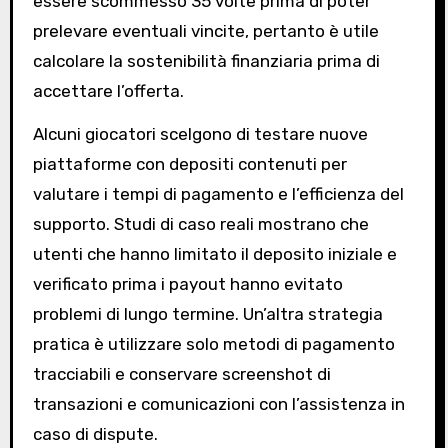
essere scommesso 35 volte prima di poter
prelevare eventuali vincite, pertanto è utile
calcolare la sostenibilità finanziaria prima di
accettare l’offerta.
Alcuni giocatori scelgono di testare nuove
piattaforme con depositi contenuti per
valutare i tempi di pagamento e l’efficienza del
supporto. Studi di caso reali mostrano che
utenti che hanno limitato il deposito iniziale e
verificato prima i payout hanno evitato
problemi di lungo termine. Un’altra strategia
pratica è utilizzare solo metodi di pagamento
tracciabili e conservare screenshot di
transazioni e comunicazioni con l’assistenza in
caso di dispute.