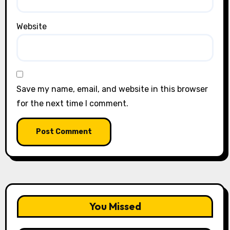
Website
Save my name, email, and website in this browser
for the next time I comment.
You Missed