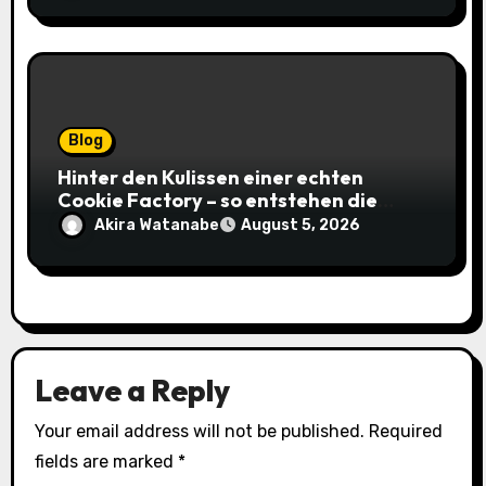
Blog
Hinter den Kulissen einer echten
Cookie Factory – so entstehen die
saftigsten Keks-Innovationen
Akira Watanabe
August 5, 2026
Leave a Reply
Your email address will not be published.
Required
fields are marked
*