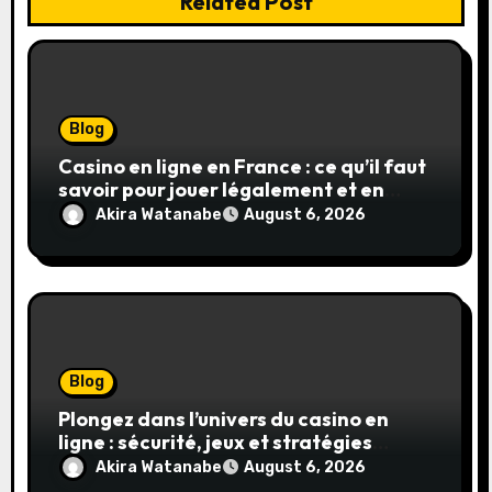
Related Post
Blog
Casino en ligne en France : ce qu’il faut
savoir pour jouer légalement et en
toute sécurité
Akira Watanabe
August 6, 2026
Blog
Plongez dans l’univers du casino en
ligne : sécurité, jeux et stratégies
gagnantes
Akira Watanabe
August 6, 2026