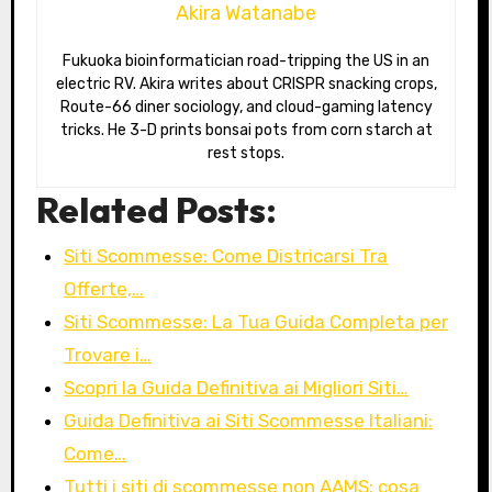
Akira Watanabe
Fukuoka bioinformatician road-tripping the US in an
electric RV. Akira writes about CRISPR snacking crops,
Route-66 diner sociology, and cloud-gaming latency
tricks. He 3-D prints bonsai pots from corn starch at
rest stops.
Related Posts:
Siti Scommesse: Come Districarsi Tra
Offerte,…
Siti Scommesse: La Tua Guida Completa per
Trovare i…
Scopri la Guida Definitiva ai Migliori Siti…
Guida Definitiva ai Siti Scommesse Italiani:
Come…
Tutti i siti di scommesse non AAMS: cosa