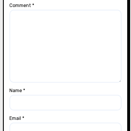
Comment
*
Name
*
Email
*