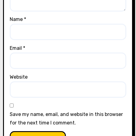
Name
*
Email
*
Website
Save my name, email, and website in this browser
for the next time I comment.