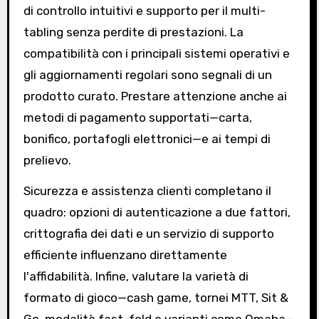
di controllo intuitivi e supporto per il multi-
tabling senza perdite di prestazioni. La
compatibilità con i principali sistemi operativi e
gli aggiornamenti regolari sono segnali di un
prodotto curato. Prestare attenzione anche ai
metodi di pagamento supportati—carta,
bonifico, portafogli elettronici—e ai tempi di
prelievo.
Sicurezza e assistenza clienti completano il
quadro: opzioni di autenticazione a due fattori,
crittografia dei dati e un servizio di supporto
efficiente influenzano direttamente
l'affidabilità. Infine, valutare la varietà di
formato di gioco—cash game, tornei MTT, Sit &
Go, modalità fast-fold e varianti come Omaha—