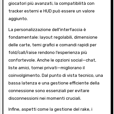
giocatori più avanzati, la compatibilità con
tracker esterni e HUD può essere un valore
aggiunto.
La personalizzazione dell'interfaccia è
fondamentale: layout regolabili, dimensione
delle carte, temi grafici e comandi rapidi per
fold/call/raise rendono l'esperienza più
confortevole. Anche le opzioni social—chat,
liste amici, tornei privati—migliorano il
coinvolgimento. Dal punto di vista tecnico, una
bassa latenza e una gestione efficiente della
connessione sono essenziali per evitare
disconnessioni nei momenti cruciali.
Infine, aspetti come la gestione del rake, i