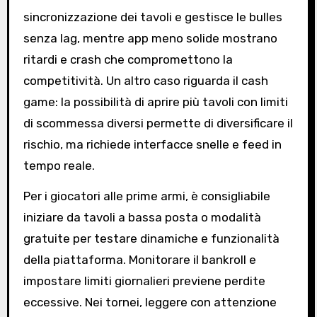
sincronizzazione dei tavoli e gestisce le bulles
senza lag, mentre app meno solide mostrano
ritardi e crash che compromettono la
competitività. Un altro caso riguarda il cash
game: la possibilità di aprire più tavoli con limiti
di scommessa diversi permette di diversificare il
rischio, ma richiede interfacce snelle e feed in
tempo reale.
Per i giocatori alle prime armi, è consigliabile
iniziare da tavoli a bassa posta o modalità
gratuite per testare dinamiche e funzionalità
della piattaforma. Monitorare il bankroll e
impostare limiti giornalieri previene perdite
eccessive. Nei tornei, leggere con attenzione