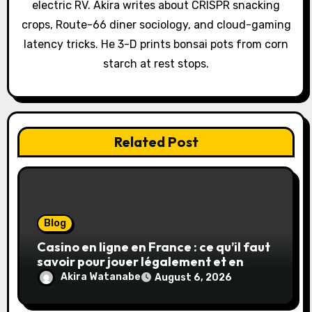
electric RV. Akira writes about CRISPR snacking
o
crops, Route-66 diner sociology, and cloud-gaming
latency tricks. He 3-D prints bonsai pots from corn
n
starch at rest stops.
Related Post
Blog
Casino en ligne en France : ce qu’il faut
savoir pour jouer légalement et en
toute sécurité
Akira Watanabe
August 6, 2026