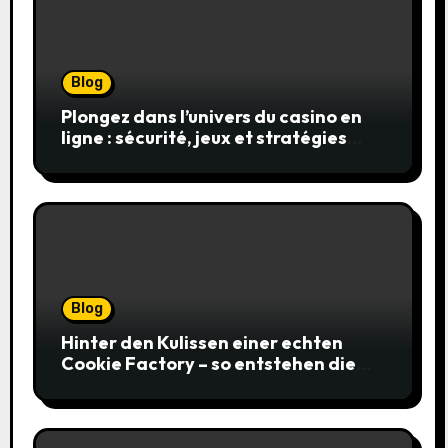
Blog
Plongez dans l’univers du casino en
ligne : sécurité, jeux et stratégies
gagnantes
Blog
Hinter den Kulissen einer echten
Cookie Factory – so entstehen die
saftigsten Keks-Innovationen